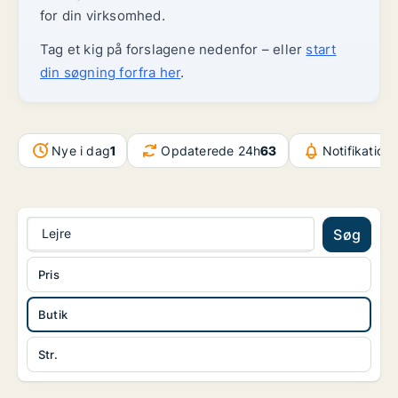
for din virksomhed.
Tag et kig på forslagene nedenfor – eller
start
din søgning forfra her
.
Nye i dag
1
Opdaterede 24h
63
Notifikation
Lejre
Søg
Pris
Butik
Str.