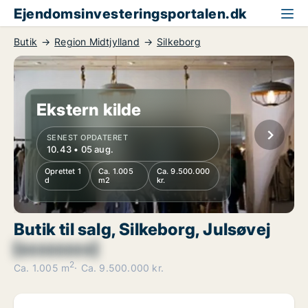
Ejendomsinvesteringsportalen.dk
Butik
Region Midtjylland
Silkeborg
Ekstern kilde
SENEST OPDATERET
10.43 • 05 aug.
Oprettet 1
Ca. 1.005
Ca. 9.500.000
d
m2
kr.
Butik til salg, Silkeborg, Julsøvej
[xxxxxxxx]
2
Ca. 1.005 m
Ca. 9.500.000 kr.