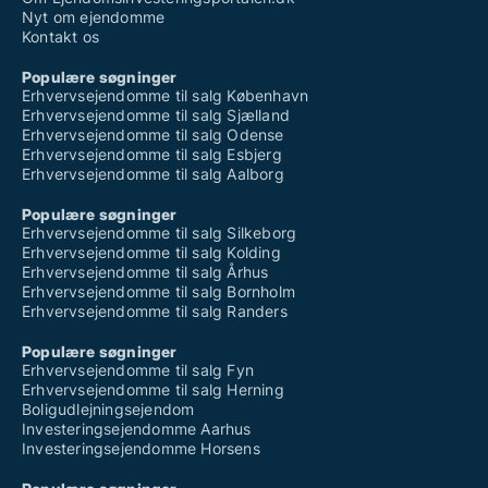
Butikslokaler til salg i Bøvlingbjerg
Nyt om ejendomme
Butikslokaler til salg i Daugård
Kontakt os
Butikslokaler til salg i Ebeltoft
Butikslokaler til salg i Egå
Populære søgninger
Butikslokaler til salg i Ejstrupholm
Erhvervsejendomme til salg København
Butikslokaler til salg i Endelave
Erhvervsejendomme til salg Sjælland
Butikslokaler til salg i Engesvang
Erhvervsejendomme til salg Odense
Butikslokaler til salg i Flemming
Erhvervsejendomme til salg Esbjerg
Butikslokaler til salg i Fredericia
Erhvervsejendomme til salg Aalborg
Butikslokaler til salg i Fur
Butikslokaler til salg i Fårup
Populære søgninger
Butikslokaler til salg i Fårvang
Erhvervsejendomme til salg Silkeborg
Butikslokaler til salg i Galten
Erhvervsejendomme til salg Kolding
Butikslokaler til salg i Gedsted
Erhvervsejendomme til salg Århus
Butikslokaler til salg i Gedved
Erhvervsejendomme til salg Bornholm
Butikslokaler til salg i Give
Erhvervsejendomme til salg Randers
Butikslokaler til salg i Gjerlev J
Butikslokaler til salg i Gjern
Populære søgninger
Butikslokaler til salg i Glesborg
Erhvervsejendomme til salg Fyn
Butikslokaler til salg i Grenaa
Erhvervsejendomme til salg Herning
Butikslokaler til salg i Haderup
Boligudlejningsejendom
Butikslokaler til salg i Hadsten
Investeringsejendomme Aarhus
Butikslokaler til salg i Hammel
Investeringsejendomme Horsens
Butikslokaler til salg i Hampen
Butikslokaler til salg i Harboøre