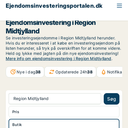
Ejendomsinvesteringsportalen.dk
Butik til salg
Region Midtjylland
Ejendomsinvestering i Region
Midtjylland
Se investeringsejendomme i Region Midtjylland herunder.
Hvis du er interesseret i at købe en investeringsejendom på
listen herunder, så tryk på overskriften for at komme videre.
Held og lykke med jagten på din nye ejendomsinvestering!
Mere info om ejendomsinvestering i Region Midtjylland
.
Nye i dag
38
Opdaterede 24h
38
Notifikati
Region Midtjylland
Søg
Pris
Butik