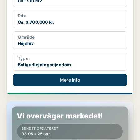
Ca. 730 m2
Pris
Ca. 3.700.000 kr.
Område
Højslev
Type
Boligudlejningsejendom
Mere info
Butik i Sønder Omme
Vi overvåger markedet!
SENEST OPDATERET
03.05 • 25 apr.