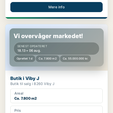
Mere info
Butik i Viby J
Vi overvåger markedet!
SENEST OPDATERET
18.13 • 06 aug.
Oprettet 1 d
Ca. 7.800 m2
Ca. 55.000.000 kr.
Butik i Viby J
Butik til salg i 8260 Viby J
Areal
Ca. 7.800 m2
Pris