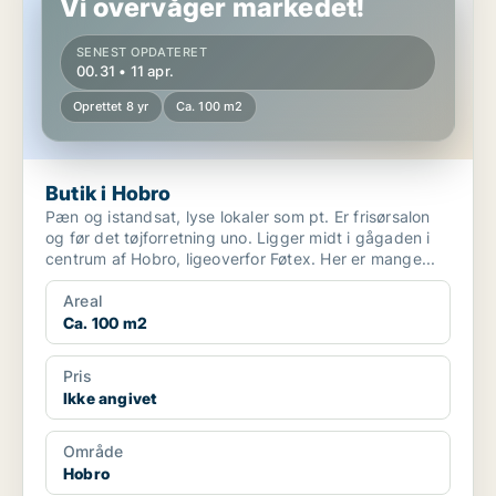
Vi overvåger markedet!
SENEST OPDATERET
00.31 • 11 apr.
Oprettet 8 yr
Ca. 100 m2
Butik i Hobro
Pæn og istandsat, lyse lokaler som pt. Er frisørsalon
og før det tøjforretning uno. Ligger midt i gågaden i
centrum af Hobro, ligeoverfor Føtex. Her er mange...
Areal
Ca. 100 m2
Pris
Ikke angivet
Område
Hobro