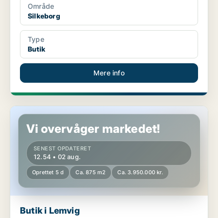
Område
Silkeborg
Type
Butik
Mere info
Butik i Lemvig
Vi overvåger markedet!
SENEST OPDATERET
12.54 • 02 aug.
Oprettet 5 d
Ca. 875 m2
Ca. 3.950.000 kr.
Butik i Lemvig