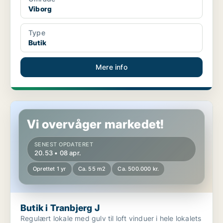
Viborg
Type
Butik
Mere info
Butik i Tranbjerg J
Vi overvåger markedet!
SENEST OPDATERET
20.53 • 08 apr.
Oprettet 1 yr
Ca. 55 m2
Ca. 500.000 kr.
Butik i Tranbjerg J
Regulært lokale med gulv til loft vinduer i hele lokalets