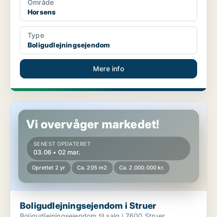
Område
Horsens
Type
Boligudlejningsejendom
Mere info
Boligudlejningsejendom i Struer
Vi overvåger markedet!
SENEST OPDATERET
03.06 • 02 mar.
Oprettet 2 yr
Ca. 205 m2
Ca. 2.000.000 kr.
Boligudlejningsejendom i Struer
Boligudlejningsejendom til salg i 7600 Struer