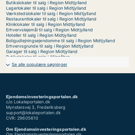
Butikslokaler til salg i Region Midtjylland
Lagerlokaler til salg i Region Midtjylland
Værkstedslokaler til salg i Region Midtjylland
Restaurantlokaler til salg i Region Midtjylland
Kliniklokaler til salg i Region Midtjylland
Erhvervslejemål til salg i Region Midtjylland
Hoteller til salg i Region Midtjylland
Boligudlejningsejendomme til salg i Region Midtjylland
Erhvervsgrunde til salg i Region Midtjylland
Garager til salg i Region Midtjylland
Butikslokaler til salg i Allingåbro
Butikslokaler til salg i Anholt
Se alle populære søgninger
Butikslokaler til salg i Ans By
Butikslokaler til salg i Aulum
Butikslokaler til salg i Auning
Butikslokaler til salg i Balle
Butikslokaler til salg i Barrit
Butikslokaler til salg i Beder
Ejendomsinvesteringsportalen.dk
Butikslokaler til salg i Bjerringbro
c/o Lokaleportalen.dk
Butikslokaler til salg i Bording
Mynstersvej 3, Frederiksberg
Butikslokaler til salg i Brabrand
support@lokaleportalen.dk
Butikslokaler til salg i Brande
CVR: 29605610
Butikslokaler til salg i Bryrup
Butikslokaler til salg i Brædstrup
Om Ejendomsinvesteringsportalen.dk
Butikslokaler til salg i Bækmarksbro
Om Ejendomsinvesteringsportalen.dk