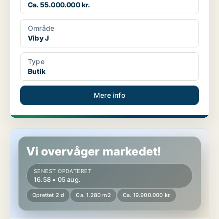
Ca. 55.000.000 kr.
Område
Viby J
Type
Butik
Mere info
Butik i Horsens
Vi overvåger markedet!
SENEST OPDATERET
16.58 • 05 aug.
Oprettet 2 d
Ca. 1.280 m2
Ca. 19.900.000 kr.