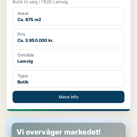
Butik til salg i 7620 Lemvig
Areal
Ca. 875 m2
Pris
Ca. 3.950.000 kr.
Område
Lemvig
Type
Butik
Mere info
Butik i Holstebro
Vi overvåger markedet!