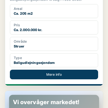
Areal
Ca. 205 m2
Pris
Ca. 2.000.000 kr.
Område
Struer
Type
Boligudlejningsejendom
Mere info
Kontorejendom i Skive
Vi overvåger markedet!