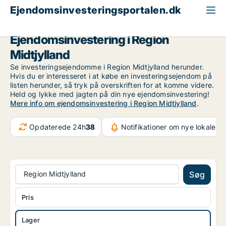
Ejendomsinvesteringsportalen.dk
Lagerejendom til salg
Region Midtjylland
Ejendomsinvestering i Region
Midtjylland
Se investeringsejendomme i Region Midtjylland herunder.
Hvis du er interesseret i at købe en investeringsejendom på
listen herunder, så tryk på overskriften for at komme videre.
Held og lykke med jagten på din nye ejendomsinvestering!
Mere info om ejendomsinvestering i Region Midtjylland
.
Opdaterede 24h
38
Notifikationer om nye lokaler
1
Region Midtjylland
Søg
Pris
Lager