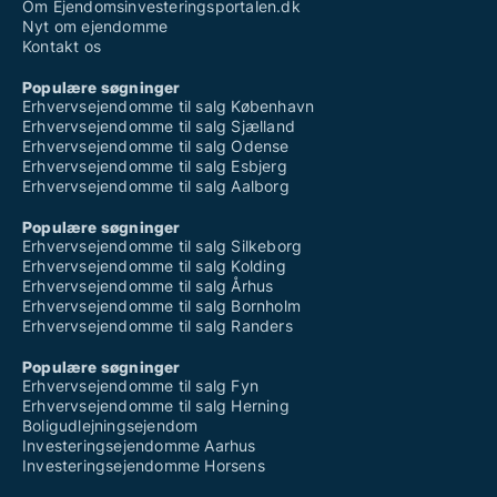
Lagerlokaler til salg i Bækmarksbro
Om Ejendomsinvesteringsportalen.dk
Lagerlokaler til salg i Bøvlingbjerg
Nyt om ejendomme
Lagerlokaler til salg i Daugård
Kontakt os
Lagerlokaler til salg i Ebeltoft
Lagerlokaler til salg i Egå
Populære søgninger
Lagerlokaler til salg i Ejstrupholm
Erhvervsejendomme til salg København
Lagerlokaler til salg i Endelave
Erhvervsejendomme til salg Sjælland
Lagerlokaler til salg i Engesvang
Erhvervsejendomme til salg Odense
Lagerlokaler til salg i Flemming
Erhvervsejendomme til salg Esbjerg
Lagerlokaler til salg i Fredericia
Erhvervsejendomme til salg Aalborg
Lagerlokaler til salg i Fur
Lagerlokaler til salg i Fårup
Populære søgninger
Lagerlokaler til salg i Fårvang
Erhvervsejendomme til salg Silkeborg
Lagerlokaler til salg i Galten
Erhvervsejendomme til salg Kolding
Lagerlokaler til salg i Gedsted
Erhvervsejendomme til salg Århus
Lagerlokaler til salg i Gedved
Erhvervsejendomme til salg Bornholm
Lagerlokaler til salg i Give
Erhvervsejendomme til salg Randers
Lagerlokaler til salg i Gjerlev J
Lagerlokaler til salg i Gjern
Populære søgninger
Lagerlokaler til salg i Glesborg
Erhvervsejendomme til salg Fyn
Lagerlokaler til salg i Grenaa
Erhvervsejendomme til salg Herning
Lagerlokaler til salg i Haderup
Boligudlejningsejendom
Lagerlokaler til salg i Hadsten
Investeringsejendomme Aarhus
Lagerlokaler til salg i Hammel
Investeringsejendomme Horsens
Lagerlokaler til salg i Hampen