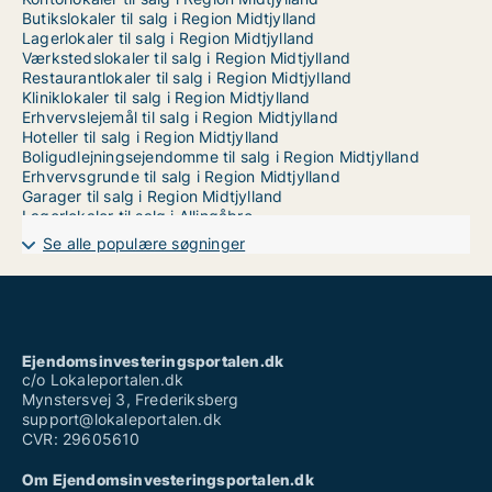
Butikslokaler til salg i Region Midtjylland
Lagerlokaler til salg i Region Midtjylland
Værkstedslokaler til salg i Region Midtjylland
Restaurantlokaler til salg i Region Midtjylland
Kliniklokaler til salg i Region Midtjylland
Erhvervslejemål til salg i Region Midtjylland
Hoteller til salg i Region Midtjylland
Boligudlejningsejendomme til salg i Region Midtjylland
Erhvervsgrunde til salg i Region Midtjylland
Garager til salg i Region Midtjylland
Lagerlokaler til salg i Allingåbro
Lagerlokaler til salg i Anholt
Se alle populære søgninger
Lagerlokaler til salg i Ans By
Lagerlokaler til salg i Aulum
Lagerlokaler til salg i Auning
Lagerlokaler til salg i Balle
Lagerlokaler til salg i Barrit
Lagerlokaler til salg i Beder
Ejendomsinvesteringsportalen.dk
Lagerlokaler til salg i Bjerringbro
c/o Lokaleportalen.dk
Lagerlokaler til salg i Bording
Mynstersvej 3, Frederiksberg
Lagerlokaler til salg i Brabrand
support@lokaleportalen.dk
Lagerlokaler til salg i Brande
CVR: 29605610
Lagerlokaler til salg i Bryrup
Lagerlokaler til salg i Brædstrup
Om Ejendomsinvesteringsportalen.dk