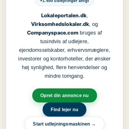
+1.400 udlejninger årligt
Lokaleportalen.dk
,
Virksomhedslokaler.dk
, og
Companyspace.com
bruges af
tusindvis af udlejere,
ejendomsselskaber, erhvervsmæglere,
investorer og kontorhoteller, der ønsker
høj synlighed, flere henvendelser og
mindre tomgang.
Opret din annonce nu
Find lejer nu
Start udlejningsmaskinen →