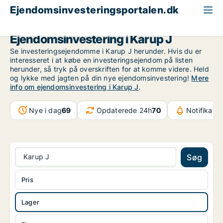
Ejendomsinvesteringsportalen.dk
Lagerejendom til salg
Region Midtjylland
Karup J
Ejendomsinvestering i Karup J
Se investeringsejendomme i Karup J herunder. Hvis du er
interesseret i at købe en investeringsejendom på listen
herunder, så tryk på overskriften for at komme videre. Held
og lykke med jagten på din nye ejendomsinvestering!
Mere
info om ejendomsinvestering i Karup J
.
Nye i dag
69
Opdaterede 24h
70
Notifikatio
Karup J
Søg
Pris
Lager