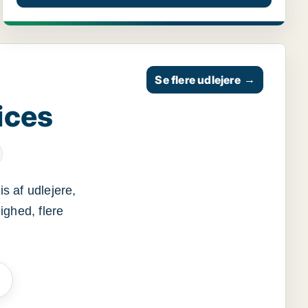
Se flere udlejere
→
ices
s af udlejere,
ighed, flere