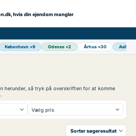
en.dk, hvis din ejendom mangler
København
+
9
Odense
+
2
Århus
+
30
Aalborg
en herunder, så tryk på overskriften for at komme
g
.
Vælg pris
Sorter søgeresultat