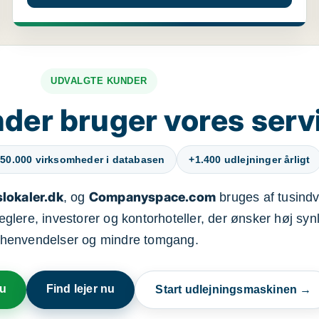
UDVALGTE KUNDER
der bruger vores serv
50.000 virksomheder i databasen
+1.400 udlejninger årligt
lokaler.dk
Companyspace.com
, og
bruges af tusindvi
ere, investorer og kontorhoteller, der ønsker høj synl
henvendelser og mindre tomgang.
nu
Find lejer nu
Start udlejningsmaskinen →