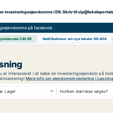
er investeringsejendomme i DK. Skriv til vip@lokaleportal
ngsejendomme på facebook
pdaterede 24h
95
Notifikationer om nye lokaler
69.404
øsning
 er interesseret i at købe en investeringsejendom på list
sinvestering!
Mere info om ejendomsinvestering i Løsnin
e:
Lager
Hvilken størrelse søges?