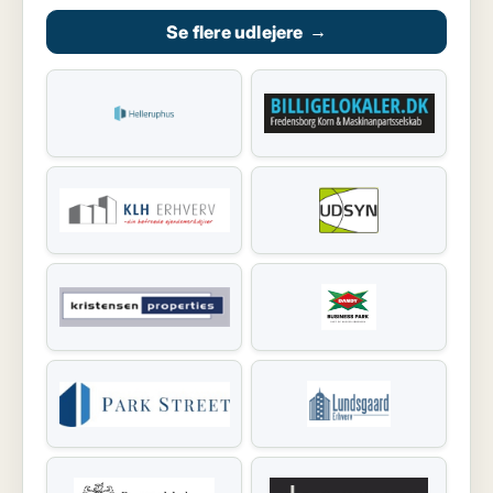
Se flere udlejere
→