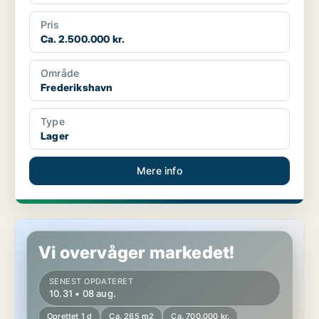
Pris
Ca. 2.500.000 kr.
Område
Frederikshavn
Type
Lager
Mere info
Butik i Sæby
Vi overvåger markedet!
SENEST OPDATERET
10.31 • 08 aug.
Oprettet 1 d
Ca. 265 m2
Ca. 700.000 kr.