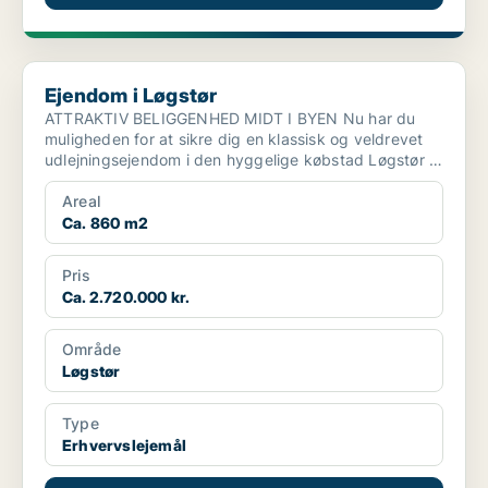
Ejendom i Løgstør
Ejendom i Løgstør
ATTRAKTIV BELIGGENHED MIDT I BYEN Nu har du
muligheden for at sikre dig en klassisk og veldrevet
udlejningsejendom i den hyggelige købstad Løgstør –
med sol...
Areal
Ca. 860 m2
Pris
Ca. 2.720.000 kr.
Område
Løgstør
Type
Erhvervslejemål