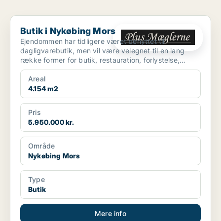
Butik i Nykøbing Mors
Butik i Nykøbing Mors
Ejendommen har tidligere været benyttet til
dagligvarebutik, men vil være velegnet til en lang
række former for butik, restauration, forlystelse,
fitness m.m...
Areal
4.154 m2
Pris
5.950.000 kr.
Område
Nykøbing Mors
Type
Butik
Mere info