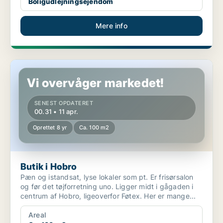
Boligudlejningsejendom
Mere info
Butik i Hobro
Vi overvåger markedet!
SENEST OPDATERET
00.31 • 11 apr.
Oprettet 8 yr
Ca. 100 m2
Butik i Hobro
Pæn og istandsat, lyse lokaler som pt. Er frisørsalon
og før det tøjforretning uno. Ligger midt i gågaden i
centrum af Hobro, ligeoverfor Føtex. Her er mange...
Areal