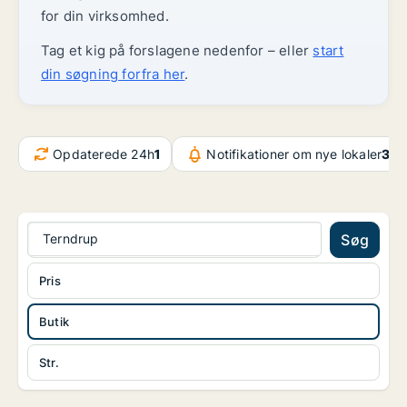
for din virksomhed.
Tag et kig på forslagene nedenfor – eller
start
din søgning forfra her
.
Opdaterede 24h
1
Notifikationer om nye lokaler
32.
Terndrup
Søg
Pris
Butik
Str.