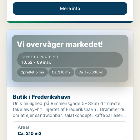
Mere info
Butik i Frederikshavn
Vi overvåger markedet!
SENEST OPDATERET
10.52 • 09 mar.
Oprettet 5 mo
Ca. 210 m2
Ca. 170.000 kr.
Butik i Frederikshavn
Unik mulighed på Rimmensgade 5– Skab dit næste
take away–hit i hjertet af Frederikshavn . Drømmer du
om at ejer sandwichbar, salatkoncept, kaffebar eller
...
Areal
Ca. 210 m2