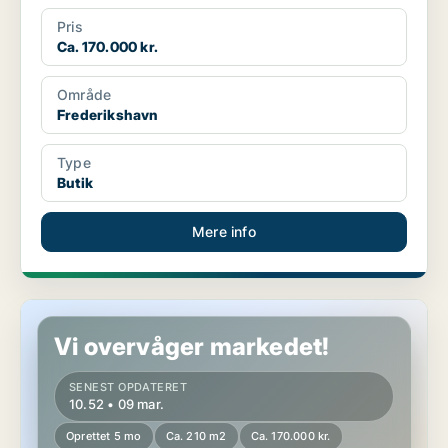
Pris
Ca. 170.000 kr.
Område
Frederikshavn
Type
Butik
Mere info
Butik i Frederikshavn
Vi overvåger markedet!
SENEST OPDATERET
10.52 • 09 mar.
Oprettet 5 mo
Ca. 210 m2
Ca. 170.000 kr.