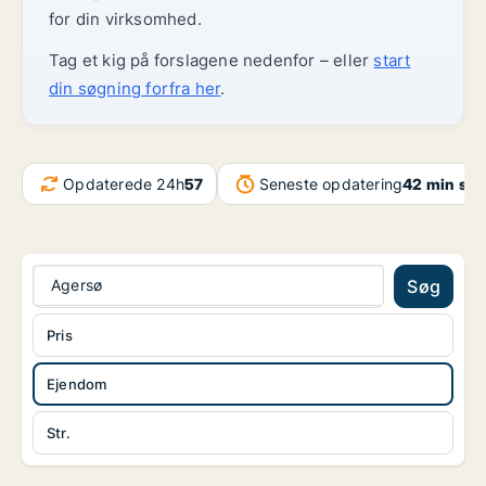
for din virksomhed.
Tag et kig på forslagene nedenfor – eller
start
din søgning forfra her
.
Opdaterede 24h
57
Seneste opdatering
42 min sid
Agersø
Søg
Pris
Ejendom
Str.