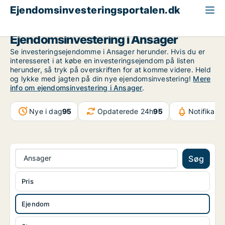
Ejendomsinvesteringsportalen.dk
Ejendom til salg
Region Sydjylland
Ansager
Ejendomsinvestering i Ansager
Se investeringsejendomme i Ansager herunder. Hvis du er
interesseret i at købe en investeringsejendom på listen
herunder, så tryk på overskriften for at komme videre. Held
og lykke med jagten på din nye ejendomsinvestering!
Mere
info om ejendomsinvestering i Ansager
.
Nye i dag
95
Opdaterede 24h
95
Notifikati
Ansager
Søg
Pris
Ejendom