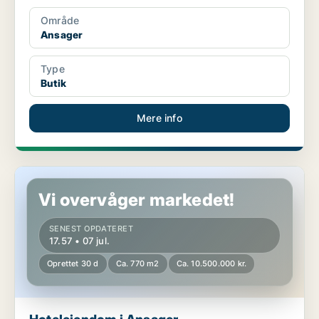
Område
Ansager
Type
Butik
Mere info
Hotelejendom i Ansager
Vi overvåger markedet!
SENEST OPDATERET
17.57 • 07 jul.
Oprettet 30 d
Ca. 770 m2
Ca. 10.500.000 kr.