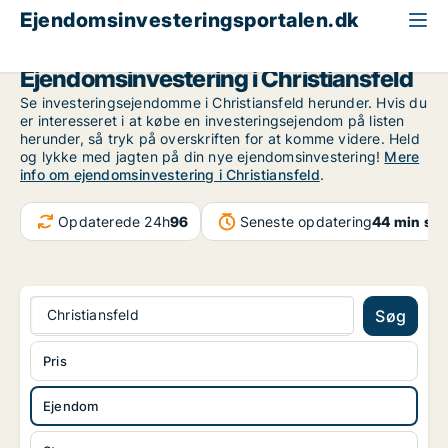
Ejendomsinvesteringsportalen.dk
Ejendom til salg
Region Sydjylland
Christiansfeld
Ejendomsinvestering i Christiansfeld
Se investeringsejendomme i Christiansfeld herunder. Hvis du
er interesseret i at købe en investeringsejendom på listen
herunder, så tryk på overskriften for at komme videre. Held
og lykke med jagten på din nye ejendomsinvestering!
Mere
info om ejendomsinvestering i Christiansfeld
.
Opdaterede 24h
96
Seneste opdatering
44 min sid
Christiansfeld
Søg
Pris
Ejendom