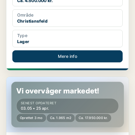
Ca. 4.500.000 kr.
Område
Christiansfeld
Type
Lager
Mere info
Butik i Christiansfeld
Vi overvåger markedet!
SENEST OPDATERET
03.05 • 25 apr.
Oprettet 3 mo
Ca. 1.965 m2
Ca. 17.950.000 kr.