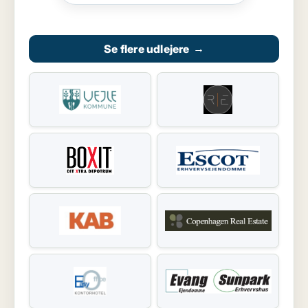
Se flere udlejere
→