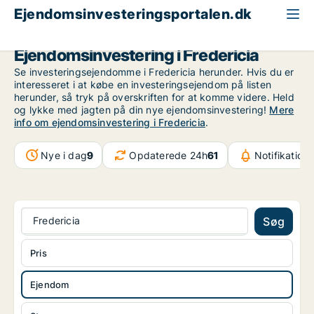
Ejendomsinvesteringsportalen.dk
Ejendom til salg
Region Sydjylland
Fredericia
Ejendomsinvestering i Fredericia
Se investeringsejendomme i Fredericia herunder. Hvis du er
interesseret i at købe en investeringsejendom på listen
herunder, så tryk på overskriften for at komme videre. Held
og lykke med jagten på din nye ejendomsinvestering!
Mere
info om ejendomsinvestering i Fredericia
.
Nye i dag
9
Opdaterede 24h
61
Notifikation
Fredericia
Søg
Pris
Ejendom