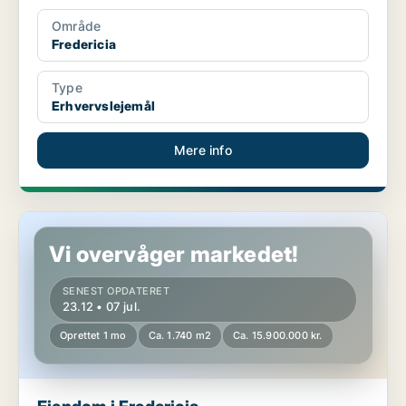
Område
Fredericia
Type
Erhvervslejemål
Mere info
Ejendom i Fredericia
Vi overvåger markedet!
SENEST OPDATERET
23.12 • 07 jul.
Oprettet 1 mo
Ca. 1.740 m2
Ca. 15.900.000 kr.