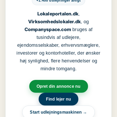
+1.400 udlejninger årligt
Lokaleportalen.dk
,
Virksomhedslokaler.dk
, og
Companyspace.com
bruges af
tusindvis af udlejere,
ejendomsselskaber, erhvervsmæglere,
investorer og kontorhoteller, der ønsker
høj synlighed, flere henvendelser og
mindre tomgang.
Opret din annonce nu
Find lejer nu
Start udlejningsmaskinen →