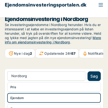
Ejendomsinvesteringsportalen.dk
Ejendom til salg
Region Sydjylland
Nordborg
Ejendomsinvestering i Nordborg
Se investeringsejendomme i Nordborg herunder. Hvis du er
interesseret i at købe en investeringsejendom på listen
herunder, så tryk på overskriften for at komme videre. Held
og lykke med jagten på din nye ejendomsinvestering!
Mere
info om ejendomsinvestering i Nordborg
.
Nye i dag
2
Opdaterede 24h
57
Notifikation
Nordborg
Søg
Pris
Ejendom