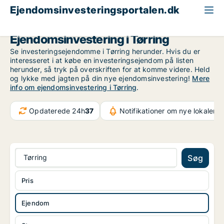
Ejendomsinvesteringsportalen.dk
Ejendom til salg
Region Sydjylland
Tørring
Ejendomsinvestering i Tørring
Se investeringsejendomme i Tørring herunder. Hvis du er
interesseret i at købe en investeringsejendom på listen
herunder, så tryk på overskriften for at komme videre. Held
og lykke med jagten på din nye ejendomsinvestering!
Mere
info om ejendomsinvestering i Tørring
.
Opdaterede 24h
37
Notifikationer om nye lokaler
3
Tørring
Søg
Pris
Ejendom