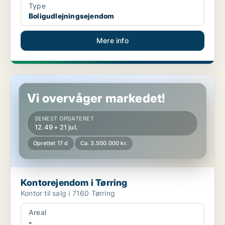
Type
Boligudlejningsejendom
Mere info
Kontorejendom i Tørring
Vi overvåger markedet!
SENEST OPDATERET
12.49 • 21 jul.
Oprettet 17 d
Ca. 3.500.000 kr.
Kontorejendom i Tørring
Kontor til salg i 7160 Tørring
Areal
-