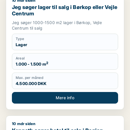
10 mdr siden
Jeg søger lager til salg i Børkop eller Vejle Centrum
Jeg søger lager til salg i Børkop eller Vejle
Centrum
Jeg søger 1000-1500 m2 lager i Børkop, Vejle
Centrum til salg
Type
Lager
Areal
2
1.000 - 1.500 m
Max. per måned
4.500.000 DKK
Mere info
10 mdr siden
Kenneth søger hotel til salg i Region Sydjylland, Region Midtj