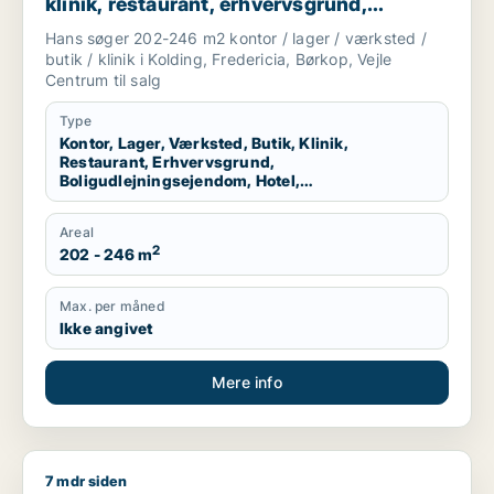
klinik, restaurant, erhvervsgrund,
boligudlejningsejendom, hotel,
Hans søger 202-246 m2 kontor / lager / værksted /
produktionslokaler eller garage til salg i
butik / klinik i Kolding, Fredericia, Børkop, Vejle
Kolding, Fredericia eller Børkop m.fl.
Centrum til salg
Type
Kontor, Lager, Værksted, Butik, Klinik,
Restaurant, Erhvervsgrund,
Boligudlejningsejendom, Hotel,
Produktionslokaler, Garage
Areal
2
202 - 246 m
Max. per måned
Ikke angivet
Mere info
7 mdr siden
Fatmir søger lager, erhvervsgrund, boligudlejningsejendom elle