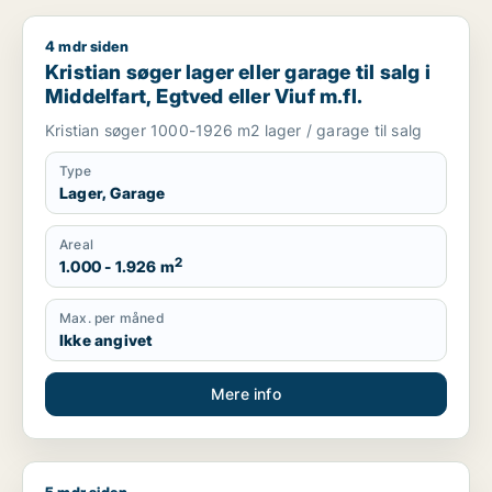
4 mdr siden
Kristian søger lager eller garage til salg i Middelfart, Egtved e
Kristian søger lager eller garage til salg i
Middelfart, Egtved eller Viuf m.fl.
Kristian søger 1000-1926 m2 lager / garage til salg
Type
Lager, Garage
Areal
2
1.000 - 1.926 m
Max. per måned
Ikke angivet
Mere info