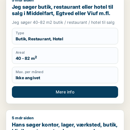
5 mdr siden
Jeg søger butik, restaurant eller hotel til salg i Middelfart, Eg
Jeg søger butik, restaurant eller hotel til
salg i Middelfart, Egtved eller Viuf m.fl.
Jeg søger 40-82 m2 butik / restaurant / hotel til salg
Type
Butik, Restaurant, Hotel
Areal
2
40 - 82 m
Max. per måned
Ikke angivet
Mere info
5 mdr siden
Hans søger kontor, lager, værksted, butik, klinik, restaurant,
Hans søger kontor, lager, værksted, butik,