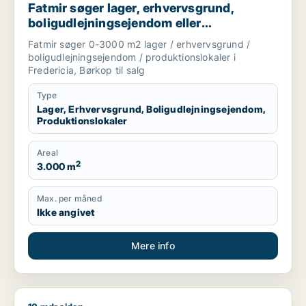
Fatmir søger lager, erhvervsgrund,
boligudlejningsejendom eller
produktionslokaler til salg i Fredericia
Fatmir søger 0-3000 m2 lager / erhvervsgrund /
eller Børkop
boligudlejningsejendom / produktionslokaler i
Fredericia, Børkop til salg
Type
Lager, Erhvervsgrund, Boligudlejningsejendom,
Produktionslokaler
Areal
2
3.000 m
Max. per måned
Ikke angivet
Mere info