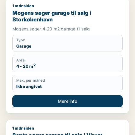
1 mdr siden
Mogens søger garage til salg i Storkøbenhavn
Mogens søger garage til salg i
Storkøbenhavn
Mogens søger 4-20 m2 garage til salg
Type
Garage
Areal
2
4 - 20 m
Max. per måned
Ikke angivet
Mere info
1 mdr siden
Bente søger garage til salg i Virum