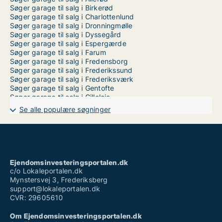
Søger garage til salg i Birkerød
Søger garage til salg i Charlottenlund
Søger garage til salg i Dronningmølle
Søger garage til salg i Dyssegård
Søger garage til salg i Espergærde
Søger garage til salg i Farum
Søger garage til salg i Fredensborg
Søger garage til salg i Frederikssund
Søger garage til salg i Frederiksværk
Søger garage til salg i Gentofte
Søger garage til salg i Gilleleje
Søger garage til salg i Græsted
Se alle populære søgninger
Søger garage til salg i Gørløse
Søger garage til salg i Hellebæk
Søger garage til salg i Helsinge
Søger garage til salg i Helsingør
Søger garage til salg i Hillerød
Søger garage til salg i Holte
Ejendomsinvesteringsportalen.dk
Søger garage til salg i Hornbæk
c/o Lokaleportalen.dk
Søger garage til salg i Humlebæk
Mynstersvej 3, Frederiksberg
Søger garage til salg i Hundested
support@lokaleportalen.dk
Søger garage til salg i Hørsholm
CVR: 29605610
Søger garage til salg i Jægerspris
Søger garage til salg i Klampenborg
Om Ejendomsinvesteringsportalen.dk
Søger garage til salg i Kongens Lyngby