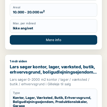
Produktionslokaler, Garage
Areal
2
10.000 - 20.000 m
Max. per måned
Ikke angivet
Mere info
1 mdr siden
Lars søger kontor, lager, værksted, butik, erhvervsgrund, boli
Lars søger kontor, lager, værksted, butik,
erhvervsgrund, boligudlejningsejendom,
produktionslokaler eller garage til salg i
Lars søger 0-2000 m2 kontor / lager / værksted /
Gilleleje
butik / erhvervsgrund i Gilleleje til salg
Type
Kontor, Lager, Værksted, Butik, Erhvervsgrund,
Boligudlejningsejendom, Produktionslokaler,
Garage