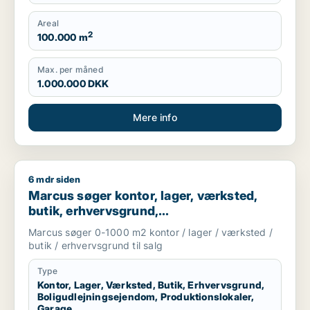
Produktionslokaler, Garage
Areal
2
100.000 m
Max. per måned
1.000.000 DKK
Mere info
6 mdr siden
Marcus søger kontor, lager, værksted, butik, erhvervsgrund, 
Marcus søger kontor, lager, værksted,
butik, erhvervsgrund,
boligudlejningsejendom,
Marcus søger 0-1000 m2 kontor / lager / værksted /
produktionslokaler eller garage til salg i
butik / erhvervsgrund til salg
Storkøbenhavn
Type
Kontor, Lager, Værksted, Butik, Erhvervsgrund,
Boligudlejningsejendom, Produktionslokaler,
Garage