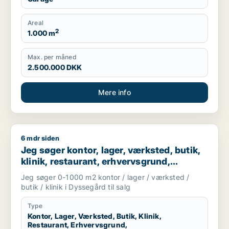
Areal
2
1.000 m
Max. per måned
2.500.000 DKK
Mere info
6 mdr siden
Jeg søger kontor, lager, værksted, butik, klinik, restaurant,
Jeg søger kontor, lager, værksted, butik,
klinik, restaurant, erhvervsgrund,
boligudlejningsejendom, hotel,
Jeg søger 0-1000 m2 kontor / lager / værksted /
produktionslokaler eller garage til salg i
butik / klinik i Dyssegård til salg
Dyssegård
Type
Kontor, Lager, Værksted, Butik, Klinik,
Restaurant, Erhvervsgrund,