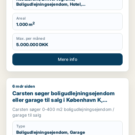
Boligudlejningsejendom, Hotel,
Produktionslokaler, Garage
Areal
2
1.000 m
Max. per måned
5.000.000 DKK
Mere info
6 mdr siden
Carsten søger boligudlejningsejendom eller garage til salg i 
Carsten søger boligudlejningsejendom
eller garage til salg i København K,
Vesterbro eller Østerbro m.fl.
Carsten søger 0-400 m2 boligudlejningsejendom /
garage til salg
Type
Boligudlejningsejendom, Garage