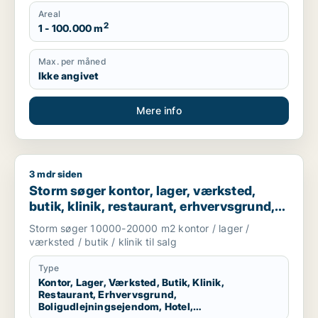
Areal
2
1 - 100.000 m
Max. per måned
Ikke angivet
Mere info
3 mdr siden
Storm søger kontor, lager, værksted, butik, klinik, restaurant
Storm søger kontor, lager, værksted,
butik, klinik, restaurant, erhvervsgrund,
boligudlejningsejendom, hotel,
Storm søger 10000-20000 m2 kontor / lager /
produktionslokaler eller garage til salg i
værksted / butik / klinik til salg
Vallensbæk, Ballerup eller Allerød m.fl.
Type
Kontor, Lager, Værksted, Butik, Klinik,
Restaurant, Erhvervsgrund,
Boligudlejningsejendom, Hotel,