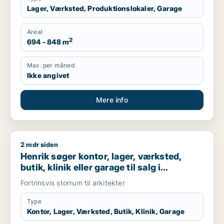
Lager, Værksted, Produktionslokaler, Garage
Areal
2
694 - 848 m
Max. per måned
Ikke angivet
Mere info
2 mdr siden
Henrik søger kontor, lager, værksted, butik, klinik eller gara
Henrik søger kontor, lager, værksted,
butik, klinik eller garage til salg i
København K, Vesterbro eller
Fortrinsvis storrum til arkitekter
Frederiksberg C m.fl.
Type
Kontor, Lager, Værksted, Butik, Klinik, Garage