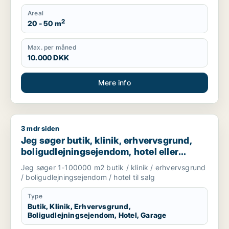
Areal
2
20 - 50 m
Max. per måned
10.000 DKK
Mere info
3 mdr siden
Jeg søger butik, klinik, erhvervsgrund, boligudlejningsejendo
Jeg søger butik, klinik, erhvervsgrund,
boligudlejningsejendom, hotel eller
garage til salg i Storkøbenhavn
Jeg søger 1-100000 m2 butik / klinik / erhvervsgrund
/ boligudlejningsejendom / hotel til salg
Type
Butik, Klinik, Erhvervsgrund,
Boligudlejningsejendom, Hotel, Garage