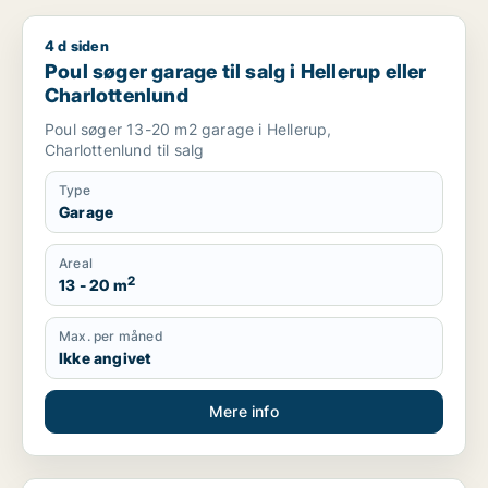
4 d siden
Poul søger garage til salg i Hellerup eller Charlottenlund
Poul søger garage til salg i Hellerup eller
Charlottenlund
Poul søger 13-20 m2 garage i Hellerup,
Charlottenlund til salg
Type
Garage
Areal
2
13 - 20 m
Max. per måned
Ikke angivet
Mere info