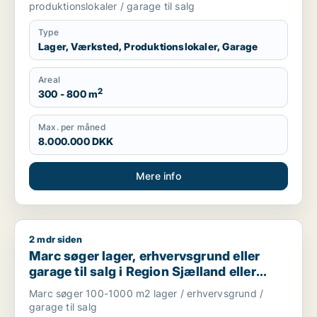
produktionslokaler / garage til salg
Type
Lager, Værksted, Produktionslokaler, Garage
Areal
2
300 - 800 m
Max. per måned
8.000.000 DKK
Mere info
2 mdr siden
Marc søger lager, erhvervsgrund eller garage til salg i Regio
Marc søger lager, erhvervsgrund eller
garage til salg i Region Sjælland eller
Nordsjælland
Marc søger 100-1000 m2 lager / erhvervsgrund /
garage til salg