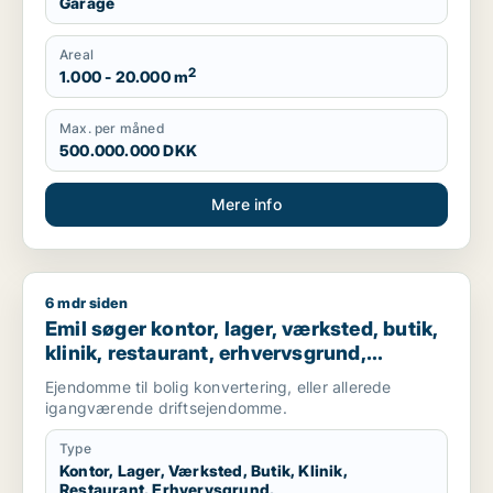
Garage
Areal
2
1.000 - 20.000 m
Max. per måned
500.000.000 DKK
Mere info
6 mdr siden
Emil søger kontor, lager, værksted, butik, klinik, restaurant,
Emil søger kontor, lager, værksted, butik,
klinik, restaurant, erhvervsgrund,
boligudlejningsejendom, hotel,
Ejendomme til bolig konvertering, eller allerede
produktionslokaler eller garage til salg i
igangværende driftsejendomme.
Nordsjælland
Type
Kontor, Lager, Værksted, Butik, Klinik,
Restaurant, Erhvervsgrund,