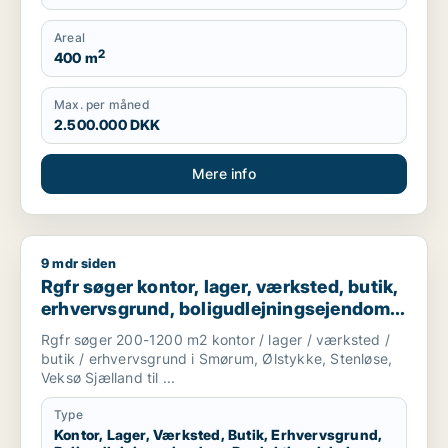
Areal
2
400 m
Max. per måned
2.500.000 DKK
Mere info
9 mdr siden
Rgfr søger kontor, lager, værksted, butik, erhvervsgrund, bol
Rgfr søger kontor, lager, værksted, butik,
erhvervsgrund, boligudlejningsejendom,
produktionslokaler eller garage til salg i
Rgfr søger 200-1200 m2 kontor / lager / værksted /
Egedal
butik / erhvervsgrund i Smørum, Ølstykke, Stenløse,
Veksø Sjælland til ...
Type
Kontor, Lager, Værksted, Butik, Erhvervsgrund,