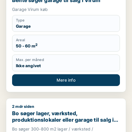
Bente søger garage til salg i Virum
Garage Virum køb
Type
Garage
Areal
2
50 - 60 m
Max. per måned
Ikke angivet
Mere info
2 mdr siden
Bo søger lager, værksted, produktionslokaler eller garage til
Bo søger lager, værksted,
produktionslokaler eller garage til salg i
Nordsjælland
Bo søger 300-800 m2 lager / værksted /