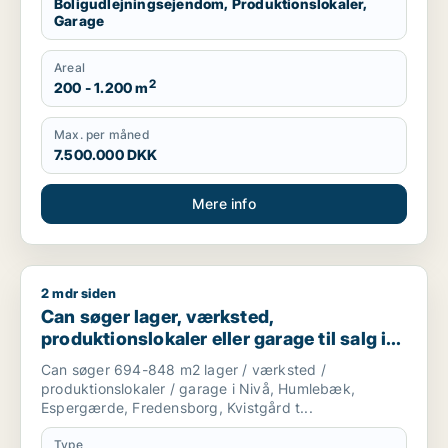
Boligudlejningsejendom, Produktionslokaler,
Garage
Areal
2
200 - 1.200 m
Max. per måned
7.500.000 DKK
Mere info
2 mdr siden
Can søger lager, værksted, produktionslokaler eller garage t
Can søger lager, værksted,
produktionslokaler eller garage til salg i
Nivå, Humlebæk eller Espergærde m.fl.
Can søger 694-848 m2 lager / værksted /
produktionslokaler / garage i Nivå, Humlebæk,
Espergærde, Fredensborg, Kvistgård t...
Type