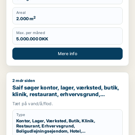
Areal
2
2.000 m
Max. per måned
5.000.000 DKK
Mere info
2 mdr siden
Saif søger kontor, lager, værksted, butik, klinik, restaurant
Saif søger kontor, lager, værksted, butik,
klinik, restaurant, erhvervsgrund,
boligudlejningsejendom, hotel,
Tæt på vand/å/flod.
produktionslokaler eller garage til salg i
Storkøbenhavn
Type
Kontor, Lager, Værksted, Butik, Klinik,
Restaurant, Erhvervsgrund,
Boligudlejningsejendom, Hotel,