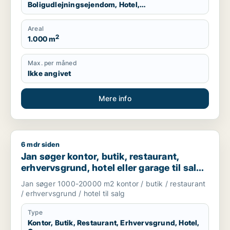
Boligudlejningsejendom, Hotel,
Produktionslokaler, Garage
Areal
2
1.000 m
Max. per måned
Ikke angivet
Mere info
6 mdr siden
Jan søger kontor, butik, restaurant, erhvervsgrund, hotel el
Jan søger kontor, butik, restaurant,
erhvervsgrund, hotel eller garage til salg i
København, Kongens Lyngby eller
Jan søger 1000-20000 m2 kontor / butik / restaurant
Gentofte
/ erhvervsgrund / hotel til salg
Type
Kontor, Butik, Restaurant, Erhvervsgrund, Hotel,