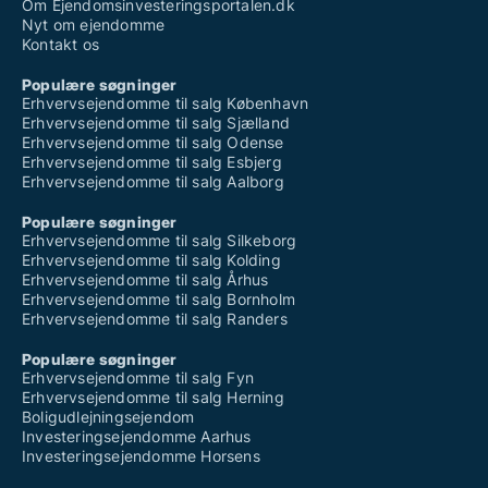
Om Ejendomsinvesteringsportalen.dk
Søger garage til salg i Kvistgård
Nyt om ejendomme
Søger garage til salg i Liseleje
Kontakt os
Søger garage til salg i Lynge
Søger garage til salg i Melby
Populære søgninger
Søger garage til salg i Nivå
Erhvervsejendomme til salg København
Søger garage til salg i Nærum
Erhvervsejendomme til salg Sjælland
Søger garage til salg i Rungsted Kyst
Erhvervsejendomme til salg Odense
Søger garage til salg i Skævinge
Erhvervsejendomme til salg Esbjerg
Søger garage til salg i Slangerup
Erhvervsejendomme til salg Aalborg
Søger garage til salg i Snekkersten
Søger garage til salg i Stenløse
Populære søgninger
Søger garage til salg i Tikøb
Erhvervsejendomme til salg Silkeborg
Søger garage til salg i Tisvildeleje
Erhvervsejendomme til salg Kolding
Søger garage til salg i Vedbæk
Erhvervsejendomme til salg Århus
Søger garage til salg i Vejby
Erhvervsejendomme til salg Bornholm
Søger garage til salg i Veksø Sjælland
Erhvervsejendomme til salg Randers
Søger garage til salg i Virum
Søger garage til salg i Værløse
Populære søgninger
Søger garage til salg i Ølsted
Erhvervsejendomme til salg Fyn
Søger garage til salg i Ølstykke
Erhvervsejendomme til salg Herning
Søger garage til salg i Ålsgårde
Boligudlejningsejendom
Investeringsejendomme Aarhus
Investeringsejendomme Horsens