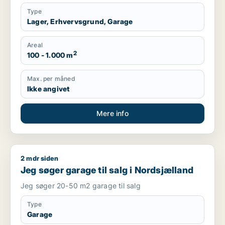
Type
Lager, Erhvervsgrund, Garage
Areal
2
100 - 1.000 m
Max. per måned
Ikke angivet
Mere info
2 mdr siden
Jeg søger garage til salg i Nordsjælland
Jeg søger garage til salg i Nordsjælland
Jeg søger 20-50 m2 garage til salg
Type
Garage