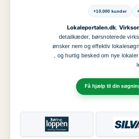
+10.000 kunder
Lokaleportalen.dk
Virkso
,
detailkæder, børsnoterede vir
ønsker nem og effektiv lokalesøg
, og hurtig besked om nye lokaler t
Få hjælp til din søgnin