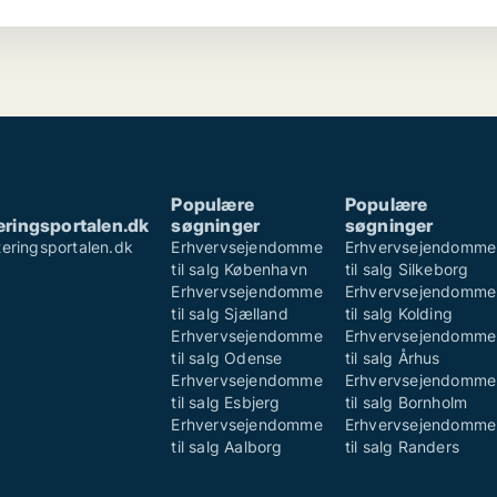
Populære
Populære
ringsportalen.dk
søgninger
søgninger
eringsportalen.dk
Erhvervsejendomme
Erhvervsejendomme
e
til salg København
til salg Silkeborg
Erhvervsejendomme
Erhvervsejendomme
til salg Sjælland
til salg Kolding
Erhvervsejendomme
Erhvervsejendomme
til salg Odense
til salg Århus
Erhvervsejendomme
Erhvervsejendomme
til salg Esbjerg
til salg Bornholm
Erhvervsejendomme
Erhvervsejendomme
til salg Aalborg
til salg Randers