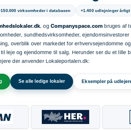
+150.000 virksomheder i databasen
+1.400 udlejninger årligt
mhedslokaler.dk
Companyspace.com
, og
bruges af t
ksomheder, sundhedsvirksomheder, ejendomsinvestorer 
ning, overblik over markedet for erhvervsejendomme og
il leje og ejendomme til salg. Herunder ser du et lille b
lejere der anvender Lokaleportalen.dk:
g
Se alle ledige lokaler
Eksempler på udlejer