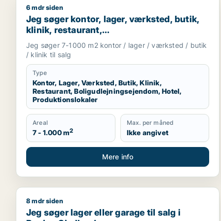
6 mdr siden
Jeg søger kontor, lager, værksted, butik, klinik, re
Jeg søger kontor, lager, værksted, butik,
klinik, restaurant,
boligudlejningsejendom, hotel eller
Jeg søger 7-1000 m2 kontor / lager / værksted / butik
produktionslokaler til salg i Vordingborg,
/ klinik til salg
Guldborgsund eller Lolland
Type
Kontor, Lager, Værksted, Butik, Klinik,
Restaurant, Boligudlejningsejendom, Hotel,
Produktionslokaler
Areal
Max. per måned
2
7 - 1.000 m
Ikke angivet
Mere info
8 mdr siden
Jeg søger lager eller garage til salg i Region Sjæll
Jeg søger lager eller garage til salg i