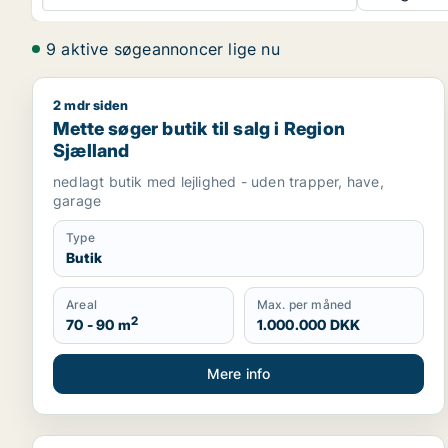
9 aktive søgeannoncer lige nu
2 mdr siden
Mette søger butik til salg i Region Sjælland
Mette søger butik til salg i Region
Sjælland
nedlagt butik med lejlighed - uden trapper, have,
garage
Type
Butik
Areal
Max. per måned
2
70 - 90 m
1.000.000 DKK
Mere info