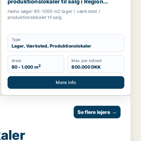
produktionslokaler til salg i Region
Sjælland
Heino søger 80-1000 m2 lager / værksted /
produktionslokaler til salg
Type
Lager, Værksted, Produktionslokaler
Areal
Max. per måned
2
80 - 1.000 m
800.000 DKK
Mere info
Se flere lejere
→
aler