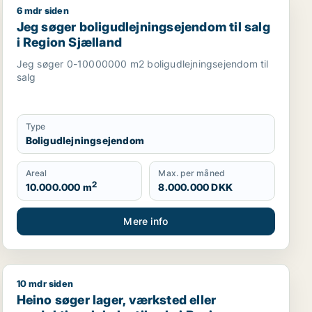
6 mdr siden
kaler til salg i Vordingborg, Guldborgsund eller Lolland
Jeg søger boligudlejningsejendom til salg i Region Sjæ
Jeg søger boligudlejningsejendom til salg
i Region Sjælland
Jeg søger 0-10000000 m2 boligudlejningsejendom til
salg
Type
Boligudlejningsejendom
Areal
Max. per måned
2
10.000.000 m
8.000.000 DKK
Mere info
10 mdr siden
hvervsgrund, boligudlejningsejendom, hotel, produktionsloka
Heino søger lager, værksted eller produktionslokaler ti
Heino søger lager, værksted eller