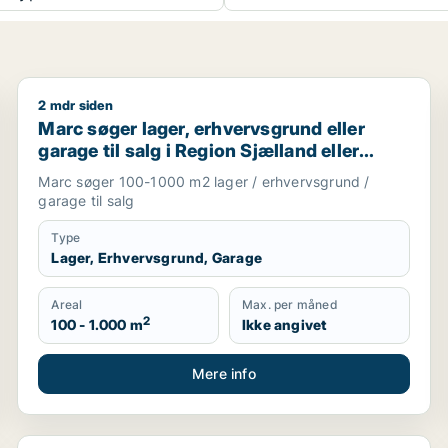
2 mdr siden
Marc søger lager, erhvervsgrund eller garage til salg
Marc søger lager, erhvervsgrund eller
garage til salg i Region Sjælland eller
Nordsjælland
Marc søger 100-1000 m2 lager / erhvervsgrund /
garage til salg
Type
Lager, Erhvervsgrund, Garage
Areal
Max. per måned
2
100 - 1.000 m
Ikke angivet
Mere info