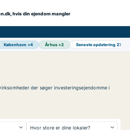
en.dk, hvis din ejendom mangler
København
+
4
Århus
+
2
Seneste opdatering
27 min
de virksomheder der søger investeringsejendomme i
Hvor store er dine lokaler?