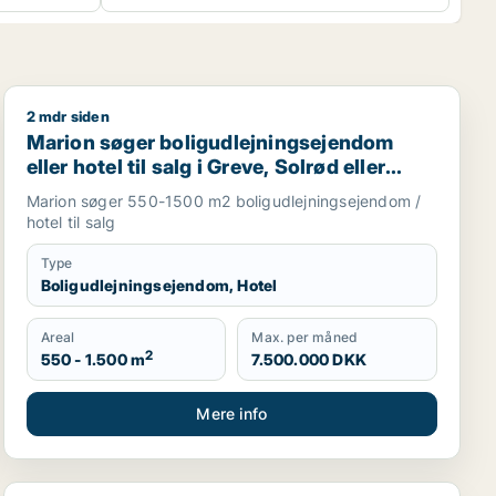
2 mdr siden
 i Region Sjælland eller Nordsjælland
Marion søger boligudlejningsejendom eller hotel til salg
Marion søger boligudlejningsejendom
eller hotel til salg i Greve, Solrød eller
Roskilde m.fl.
Marion søger 550-1500 m2 boligudlejningsejendom /
hotel til salg
Type
Boligudlejningsejendom, Hotel
Areal
Max. per måned
2
550 - 1.500 m
7.500.000 DKK
Mere info