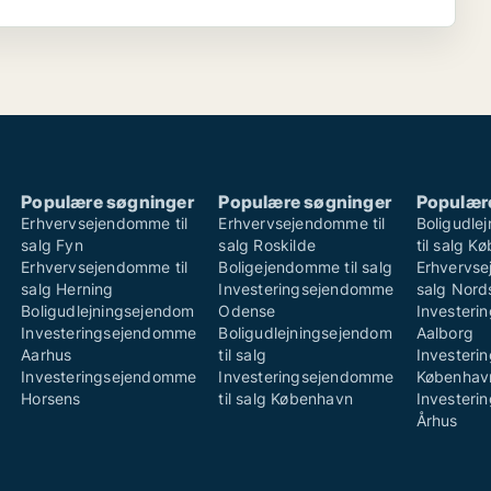
Populære søgninger
Populære søgninger
Populær
Erhvervsejendomme til
Erhvervsejendomme til
Boligudle
salg Fyn
salg Roskilde
til salg K
Erhvervsejendomme til
Boligejendomme til salg
Erhvervse
salg Herning
Investeringsejendomme
salg Nord
Boligudlejningsejendom
Odense
Invester
Investeringsejendomme
Boligudlejningsejendom
Aalborg
Aarhus
til salg
Invester
Investeringsejendomme
Investeringsejendomme
Københav
Horsens
til salg København
Invester
Århus