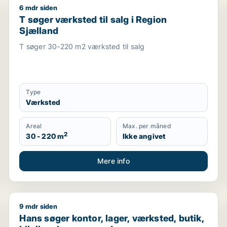
6 mdr siden
staurant, boligudlejningsejendom, hotel eller produktionslo
T søger værksted til salg i Region Sjælland
T søger værksted til salg i Region
Sjælland
T søger 30-220 m2 værksted til salg
Type
Værksted
Areal
Max. per måned
2
30 - 220 m
Ikke angivet
Mere info
9 mdr siden
and
Hans søger kontor, lager, værksted, butik, klinik, er
Hans søger kontor, lager, værksted, butik,