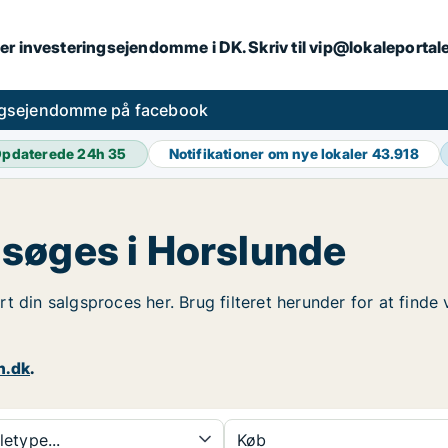
er investeringsejendomme i DK. Skriv til vip@lokaleportal
ngsejendomme på facebook
pdaterede 24h
35
Notifikationer om nye lokaler
43.918
søges i Horslunde
rt din salgsproces her. Brug filteret herunder for at fin
n.dk
.
etype...
Køb