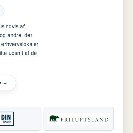
usindvis af
og andre, der
 erhvervslokaler
itte udsnit af de
e →