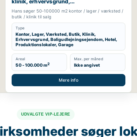
klinik, erhvervsgrund,
boligudlejningsejendom, hotel,
Hans søger 50-100000 m2 kontor / lager / værksted /
produktionslokaler eller garage til salg i
butik / klinik til salg
Region Sjælland
Type
Kontor, Lager, Værksted, Butik, Klinik,
Erhvervsgrund, Boligudlejningsejendom, Hotel,
Produktionslokaler, Garage
Areal
Max. per måned
2
50 - 100.000 m
Ikke angivet
Mere info
UDVALGTE VIP-LEJERE
irksomheder søger lok