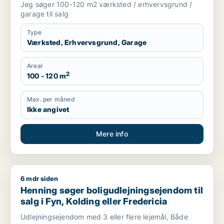
Jeg søger 100-120 m2 værksted / erhvervsgrund /
garage til salg
Type
Værksted, Erhvervsgrund, Garage
Areal
2
100 - 120 m
Max. per måned
Ikke angivet
Mere info
6 mdr siden
Henning søger boligudlejningsejendom til salg i Fyn, Kolding e
Henning søger boligudlejningsejendom til
salg i Fyn, Kolding eller Fredericia
Udlejningsejendom med 3 eller flere lejemål, Både