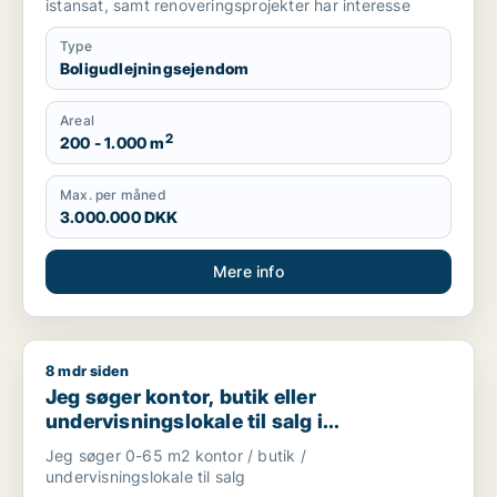
istansat, samt renoveringsprojekter har interesse
Type
Boligudlejningsejendom
Areal
2
200 - 1.000 m
Max. per måned
3.000.000 DKK
Mere info
8 mdr siden
Jeg søger kontor, butik eller undervisningslokale til salg i S
Jeg søger kontor, butik eller
undervisningslokale til salg i
Storkøbenhavn, Nordsjælland eller Fyn
Jeg søger 0-65 m2 kontor / butik /
m.fl.
undervisningslokale til salg