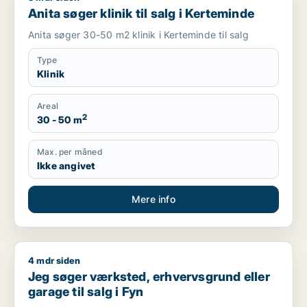
Anita søger klinik til salg i Kerteminde
Anita søger 30-50 m2 klinik i Kerteminde til salg
Type
Klinik
Areal
2
30 - 50 m
Max. per måned
Ikke angivet
Mere info
4 mdr siden
Jeg søger værksted, erhvervsgrund eller garage til salg i Fy
Jeg søger værksted, erhvervsgrund eller
garage til salg i Fyn