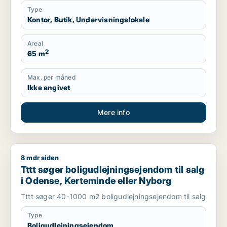
Type
Kontor, Butik, Undervisningslokale
Areal
2
65 m
Max. per måned
Ikke angivet
Mere info
8 mdr siden
Tttt søger boligudlejningsejendom til salg i Odense, Kertemi
Tttt søger boligudlejningsejendom til salg
i Odense, Kerteminde eller Nyborg
Tttt søger 40-1000 m2 boligudlejningsejendom til salg
Type
Boligudlejningsejendom