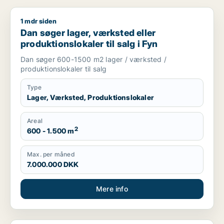
1 mdr siden
Dan søger lager, værksted eller produktionslokaler til salg i 
Dan søger lager, værksted eller
produktionslokaler til salg i Fyn
Dan søger 600-1500 m2 lager / værksted /
produktionslokaler til salg
Type
Lager, Værksted, Produktionslokaler
Areal
2
600 - 1.500 m
Max. per måned
7.000.000 DKK
Mere info