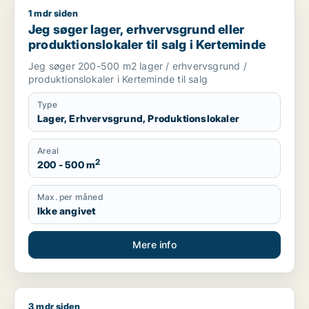
1 mdr siden
Jeg søger lager, erhvervsgrund eller produktionslokaler til s
Jeg søger lager, erhvervsgrund eller
produktionslokaler til salg i Kerteminde
Jeg søger 200-500 m2 lager / erhvervsgrund /
produktionslokaler i Kerteminde til salg
Type
Lager, Erhvervsgrund, Produktionslokaler
Areal
2
200 - 500 m
Max. per måned
Ikke angivet
Mere info
3 mdr siden
Anita søger klinik til salg i Kerteminde