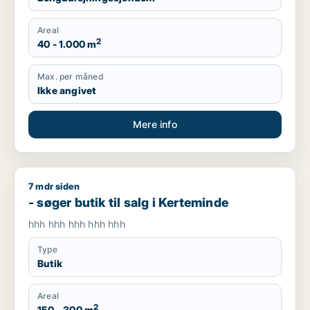
Areal
2
40 - 1.000 m
Max. per måned
Ikke angivet
Mere info
7 mdr siden
- søger butik til salg i Kerteminde
- søger butik til salg i Kerteminde
hhh hhh hhh hhh hhh
Type
Butik
Areal
2
150 - 300 m