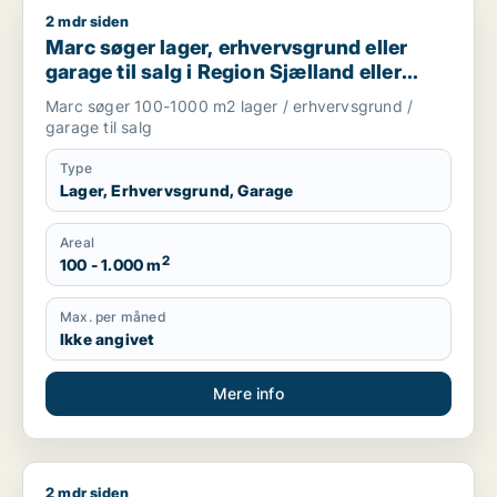
2 mdr siden
Marc søger lager, erhvervsgrund eller garage til salg i Regio
Marc søger lager, erhvervsgrund eller
garage til salg i Region Sjælland eller
Nordsjælland
Marc søger 100-1000 m2 lager / erhvervsgrund /
garage til salg
Type
Lager, Erhvervsgrund, Garage
Areal
2
100 - 1.000 m
Max. per måned
Ikke angivet
Mere info
2 mdr siden
Marion søger boligudlejningsejendom eller hotel til salg i Grev