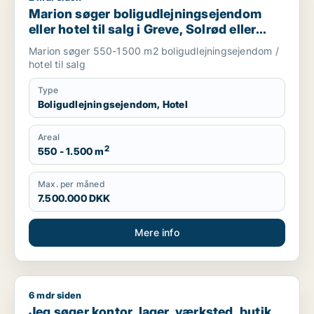
Marion søger boligudlejningsejendom
eller hotel til salg i Greve, Solrød eller
Roskilde m.fl.
Marion søger 550-1500 m2 boligudlejningsejendom /
hotel til salg
Type
Boligudlejningsejendom, Hotel
Areal
2
550 - 1.500 m
Max. per måned
7.500.000 DKK
Mere info
6 mdr siden
Jeg søger kontor, lager, værksted, butik, klinik, restaurant, 
Jeg søger kontor, lager, værksted, butik,