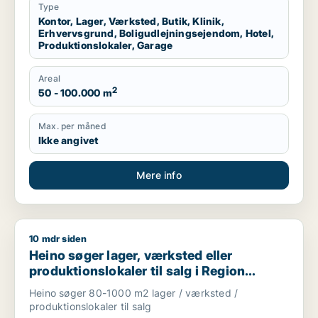
Type
Kontor, Lager, Værksted, Butik, Klinik,
Erhvervsgrund, Boligudlejningsejendom, Hotel,
Produktionslokaler, Garage
Areal
2
50 - 100.000 m
Max. per måned
Ikke angivet
Mere info
10 mdr siden
Heino søger lager, værksted eller produktionslokaler til salg
Heino søger lager, værksted eller
produktionslokaler til salg i Region
Sjælland
Heino søger 80-1000 m2 lager / værksted /
produktionslokaler til salg