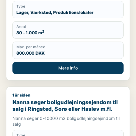
Type
Lager, Værksted, Produktionslokaler
Areal
2
80 - 1.000 m
Max. per måned
800.000 DKK
Mere info
1 år siden
Nanna søger boligudlejningsejendom til salg i Ringsted, Sorø 
Nanna søger boligudlejningsejendom til
salg i Ringsted, Sorø eller Haslev m.fl.
Nanna søger 0-10000 m2 boligudlejningsejendom til
salg
Type