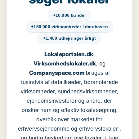
+10.000 kunder
+150.000 virksomheder i databasen
+1.400 udlejninger årligt
Lokaleportalen.dk
,
Virksomhedslokaler.dk
, og
Companyspace.com
bruges af
tusindvis af detailkæder, børsnoterede
virksomheder, sundhedsvirksomheder,
ejendomsinvestorer og andre, der
ønsker nem og effektiv lokalesøgning,
overblik over markedet for
erhvervsejendomme og erhvervslokaler ,
og hurtig besked om nye lokaler til leje