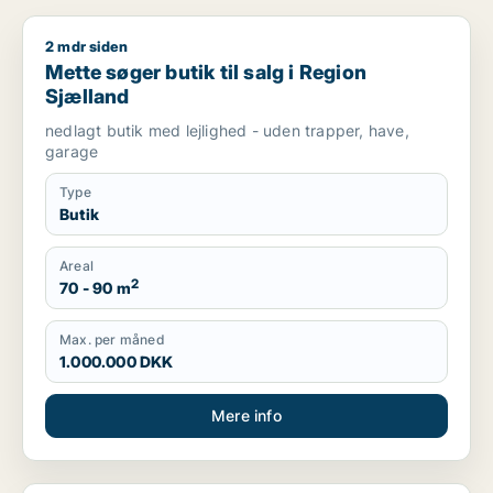
2 mdr siden
Mette søger butik til salg i Region Sjælland
Mette søger butik til salg i Region
Sjælland
nedlagt butik med lejlighed - uden trapper, have,
garage
Type
Butik
Areal
2
70 - 90 m
Max. per måned
1.000.000 DKK
Mere info