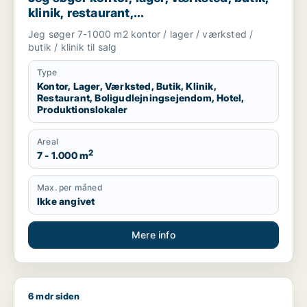
klinik, restaurant,
boligudlejningsejendom, hotel eller
Jeg søger 7-1000 m2 kontor / lager / værksted /
produktionslokaler til salg i Vordingborg,
butik / klinik til salg
Guldborgsund eller Lolland
Type
Kontor, Lager, Værksted, Butik, Klinik,
Restaurant, Boligudlejningsejendom, Hotel,
Produktionslokaler
Areal
2
7 - 1.000 m
Max. per måned
Ikke angivet
Mere info
6 mdr siden
T søger værksted til salg i Region Sjælland