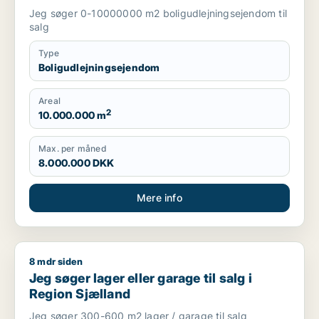
Jeg søger 0-10000000 m2 boligudlejningsejendom til
salg
Type
Boligudlejningsejendom
Areal
2
10.000.000 m
Max. per måned
8.000.000 DKK
Mere info
8 mdr siden
Jeg søger lager eller garage til salg i Region Sjælland
Jeg søger lager eller garage til salg i
Region Sjælland
Jeg søger 300-600 m2 lager / garage til salg