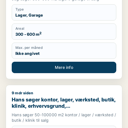
Type
Lager, Garage
Areal
2
300 - 600 m
Max. per måned
Ikke angivet
Mere info
9 mdr siden
Hans søger kontor, lager, værksted, butik, klinik, erhvervsgr
Hans søger kontor, lager, værksted, butik,
klinik, erhvervsgrund,
boligudlejningsejendom, hotel,
Hans søger 50-100000 m2 kontor / lager / værksted /
produktionslokaler eller garage til salg i
butik / klinik til salg
Region Sjælland