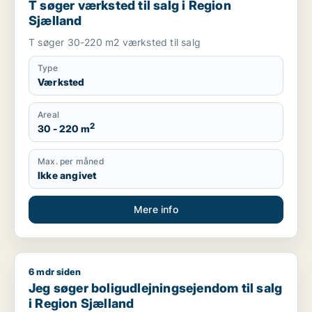
T søger værksted til salg i Region
Sjælland
T søger 30-220 m2 værksted til salg
Type
Værksted
Areal
2
30 - 220 m
Max. per måned
Ikke angivet
Mere info
6 mdr siden
Jeg søger boligudlejningsejendom til salg i Region Sjælland
Jeg søger boligudlejningsejendom til salg
i Region Sjælland