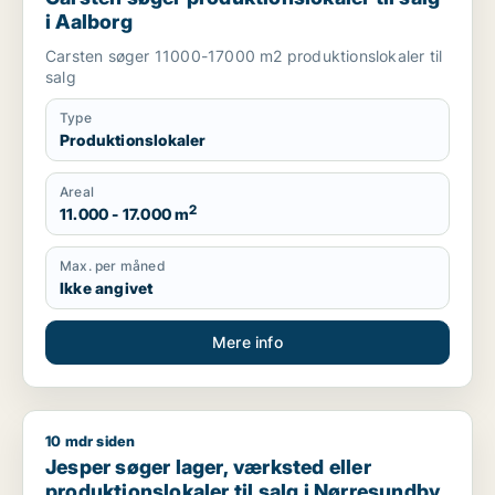
i Aalborg
Carsten søger 11000-17000 m2 produktionslokaler til
salg
Type
Produktionslokaler
Areal
2
11.000 - 17.000 m
Max. per måned
Ikke angivet
Mere info
10 mdr siden
Jesper søger lager, værksted eller produktionslokaler til sa
Jesper søger lager, værksted eller
produktionslokaler til salg i Nørresundby