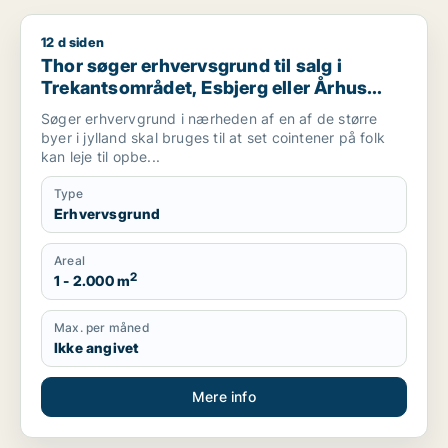
12 d siden
Thor søger erhvervsgrund til salg i Trekantsområdet, Esbjerg 
Thor søger erhvervsgrund til salg i
Trekantsområdet, Esbjerg eller Århus
m.fl.
Søger erhvervgrund i nærheden af en af de større
byer i jylland skal bruges til at set cointener på folk
kan leje til opbe...
Type
Erhvervsgrund
Areal
2
1 - 2.000 m
Max. per måned
Ikke angivet
Mere info