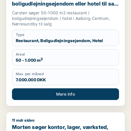
boligudlejningsejendom eller hotel til salg
i Aalborg Centrum eller Nørresundby
Carsten søger 50-1000 m2 restaurant /
boligudlejningsejendom / hotel i Aalborg Centrum,
Nørresundby til salg
Type
Restaurant, Boligudlejningsejendom, Hotel
Areal
2
50 - 1.000 m
Max. per måned
7.000.000 DKK
Mere info
11 mdr siden
Morten søger kontor, lager, værksted, butik, klinik, restauran
Morten søger kontor, lager, værksted,