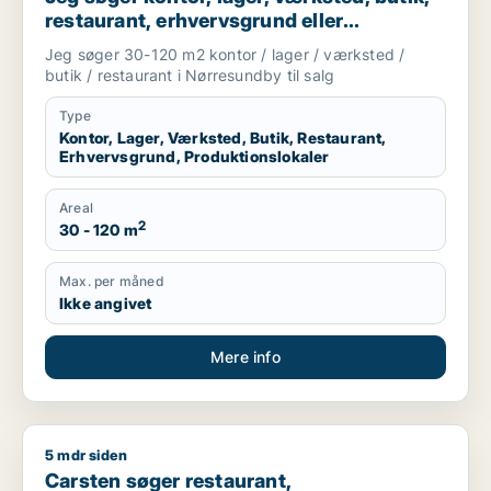
restaurant, erhvervsgrund eller
produktionslokaler til salg i Nørresundby
Jeg søger 30-120 m2 kontor / lager / værksted /
butik / restaurant i Nørresundby til salg
Type
Kontor, Lager, Værksted, Butik, Restaurant,
Erhvervsgrund, Produktionslokaler
Areal
2
30 - 120 m
Max. per måned
Ikke angivet
Mere info
5 mdr siden
Carsten søger restaurant, boligudlejningsejendom eller hotel
Carsten søger restaurant,