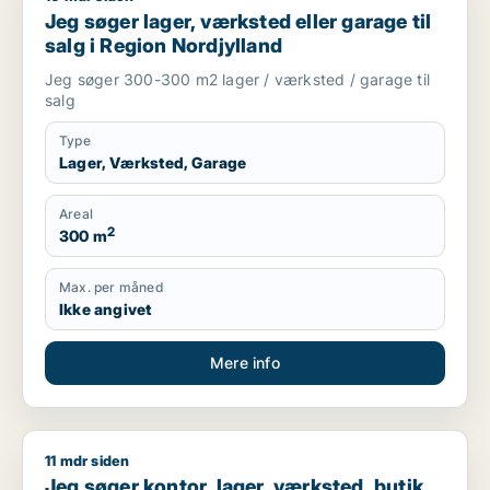
Jeg søger lager, værksted eller garage til
salg i Region Nordjylland
Jeg søger 300-300 m2 lager / værksted / garage til
salg
Type
Lager, Værksted, Garage
Areal
2
300 m
Max. per måned
Ikke angivet
Mere info
11 mdr siden
Jeg søger kontor, lager, værksted, butik, restaurant, erhverv
Jeg søger kontor, lager, værksted, butik,