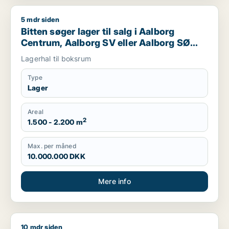
5 mdr siden
Bitten søger lager til salg i Aalborg Centrum, Aalborg SV elle
Bitten søger lager til salg i Aalborg
Centrum, Aalborg SV eller Aalborg SØ
m.fl.
Lagerhal til boksrum
Type
Lager
Areal
2
1.500 - 2.200 m
Max. per måned
10.000.000 DKK
Mere info
10 mdr siden
Jeg søger lager, værksted eller garage til salg i Region Nord