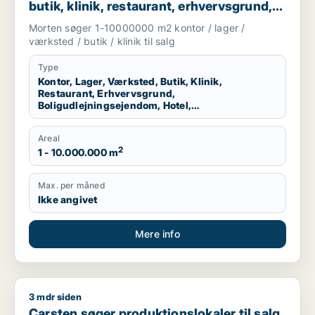
butik, klinik, restaurant, erhvervsgrund,
boligudlejningsejendom, hotel eller
Morten søger 1-10000000 m2 kontor / lager /
produktionslokaler til salg i Region
værksted / butik / klinik til salg
Nordjylland
Type
Kontor, Lager, Værksted, Butik, Klinik,
Restaurant, Erhvervsgrund,
Boligudlejningsejendom, Hotel,
Produktionslokaler
Areal
2
1 - 10.000.000 m
Max. per måned
Ikke angivet
Mere info
3 mdr siden
Carsten søger produktionslokaler til salg i Aalborg
Carsten søger produktionslokaler til salg