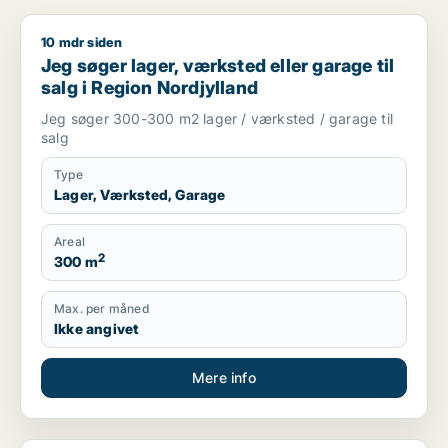
10 mdr siden
Jeg søger lager, værksted eller garage til salg i Region Nord
Jeg søger lager, værksted eller garage til
salg i Region Nordjylland
Jeg søger 300-300 m2 lager / værksted / garage til
salg
Type
Lager, Værksted, Garage
Areal
2
300 m
Max. per måned
Ikke angivet
Mere info