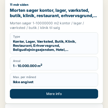
11 mdr siden
Morten søger kontor, lager, værksted, butik, klinik, restauran
Morten søger kontor, lager, værksted,
butik, klinik, restaurant, erhvervsgrund,
boligudlejningsejendom, hotel eller
Morten søger 1-10000000 m2 kontor / lager /
produktionslokaler til salg i Region
værksted / butik / klinik til salg
Nordjylland
Type
Kontor, Lager, Værksted, Butik, Klinik,
Restaurant, Erhvervsgrund,
Boligudlejningsejendom, Hotel,
Produktionslokaler
Areal
2
1 - 10.000.000 m
Max. per måned
Ikke angivet
Mere info