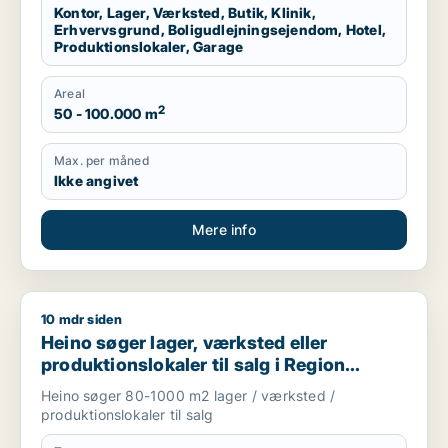
Kontor, Lager, Værksted, Butik, Klinik,
Erhvervsgrund, Boligudlejningsejendom, Hotel,
Produktionslokaler, Garage
Areal
2
50 - 100.000 m
Max. per måned
Ikke angivet
Mere info
10 mdr siden
Heino søger lager, værksted eller produktionslokaler til salg
Heino søger lager, værksted eller
produktionslokaler til salg i Region
Sjælland
Heino søger 80-1000 m2 lager / værksted /
produktionslokaler til salg