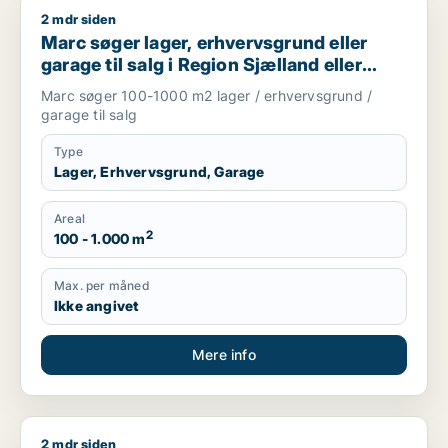
2 mdr siden
Marc søger lager, erhvervsgrund eller garage til salg i Regio
Marc søger lager, erhvervsgrund eller
garage til salg i Region Sjælland eller
Nordsjælland
Marc søger 100-1000 m2 lager / erhvervsgrund /
garage til salg
Type
Lager, Erhvervsgrund, Garage
Areal
2
100 - 1.000 m
Max. per måned
Ikke angivet
Mere info
2 mdr siden
Marion søger boligudlejningsejendom eller hotel til salg i Grev