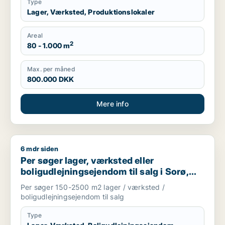
Type
Lager, Værksted, Produktionslokaler
Areal
2
80 - 1.000 m
Max. per måned
800.000 DKK
Mere info
6 mdr siden
Per søger lager, værksted eller boligudlejningsejendom til salg
Per søger lager, værksted eller
boligudlejningsejendom til salg i Sorø,
Slagelse eller Korsør m.fl.
Per søger 150-2500 m2 lager / værksted /
boligudlejningsejendom til salg
Type