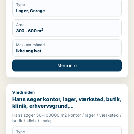
Type
Lager, Garage
Areal
2
300 - 600 m
Max. per måned
Ikke angivet
Mere info
9 mdr siden
Hans søger kontor, lager, værksted, butik, klinik, erhvervsgr
Hans søger kontor, lager, værksted, butik,
klinik, erhvervsgrund,
boligudlejningsejendom, hotel,
Hans søger 50-100000 m2 kontor / lager / værksted /
produktionslokaler eller garage til salg i
butik / klinik til salg
Region Sjælland
Type