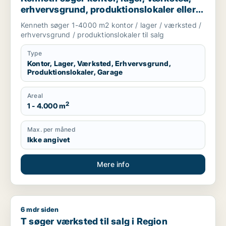
erhvervsgrund, produktionslokaler eller
garage til salg i Ruds Vedby, Dianalund
Kenneth søger 1-4000 m2 kontor / lager / værksted /
eller Stenlille m.fl.
erhvervsgrund / produktionslokaler til salg
Type
Kontor, Lager, Værksted, Erhvervsgrund,
Produktionslokaler, Garage
Areal
2
1 - 4.000 m
Max. per måned
Ikke angivet
Mere info
6 mdr siden
T søger værksted til salg i Region Sjælland
T søger værksted til salg i Region