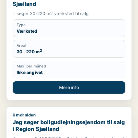
Sjælland
T søger 30-220 m2 værksted til salg
Type
Værksted
Areal
2
30 - 220 m
Max. per måned
Ikke angivet
Mere info
6 mdr siden
Jeg søger boligudlejningsejendom til salg i Region Sjælland
Jeg søger boligudlejningsejendom til salg
i Region Sjælland