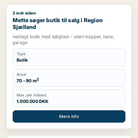
2 mdr siden
Mette søger butik til salg i Region Sjælland
Mette søger butik til salg i Region
Sjælland
nedlagt butik med lejlighed - uden trapper, have,
garage
Type
Butik
Areal
2
70 - 90 m
Max. per måned
1.000.000 DKK
Mere info