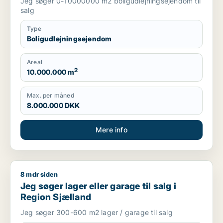
Jeg søger 0-10000000 m2 boligudlejningsejendom til
salg
Type
Boligudlejningsejendom
Areal
2
10.000.000 m
Max. per måned
8.000.000 DKK
Mere info
8 mdr siden
Jeg søger lager eller garage til salg i Region Sjælland
Jeg søger lager eller garage til salg i
Region Sjælland
Jeg søger 300-600 m2 lager / garage til salg