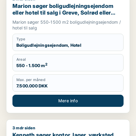
Marion søger boligudlejningsejendom
eller hotel til salg i Greve, Solrød eller
Roskilde m.fl.
Marion søger 550-1500 m2 boligudlejningsejendom /
hotel til salg
Type
Boligudlejningsejendom, Hotel
Areal
2
550 - 1.500 m
Max. per måned
7.500.000 DKK
Mere info
3 mdr siden
Kenneth søger kontor, lager, værksted, erhvervsgrund, produkti
Kenneth søger kontor, lager, værksted,