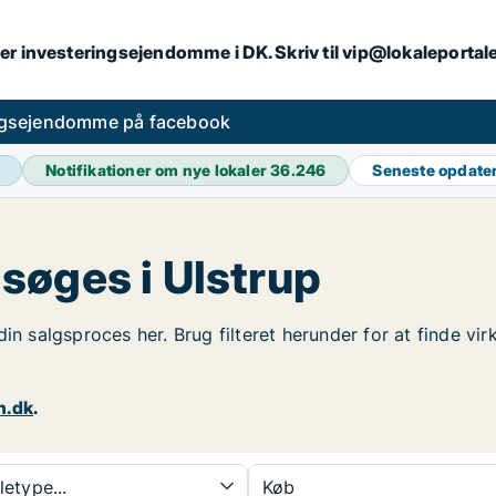
er investeringsejendomme i DK. Skriv til vip@lokaleportal
ngsejendomme på facebook
Notifikationer om nye lokaler
36.246
Seneste opdate
søges i Ulstrup
din salgsproces her. Brug filteret herunder for at finde 
n.dk
.
etype...
Køb