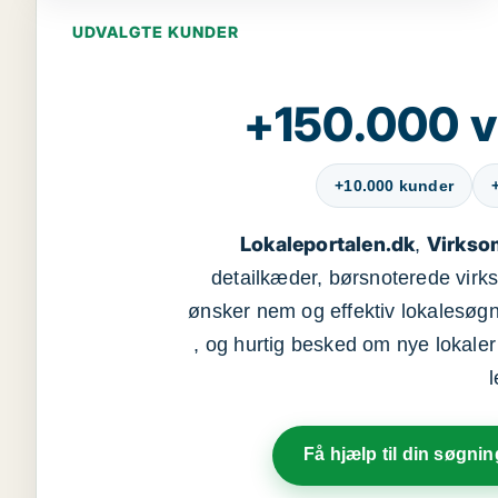
UDVALGTE KUNDER
+150.000 v
+10.000 kunder
Lokaleportalen.dk
Virkso
,
detailkæder, børsnoterede vir
ønsker nem og effektiv lokalesøg
, og hurtig besked om nye lokaler t
Få hjælp til din søgnin