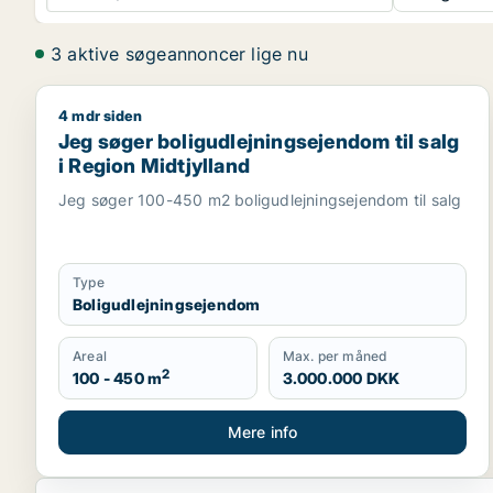
3 aktive søgeannoncer lige nu
4 mdr siden
Jeg søger boligudlejningsejendom til salg i Region
Jeg søger boligudlejningsejendom til salg
i Region Midtjylland
Jeg søger 100-450 m2 boligudlejningsejendom til salg
Type
Boligudlejningsejendom
Areal
Max. per måned
2
100 - 450 m
3.000.000 DKK
Mere info