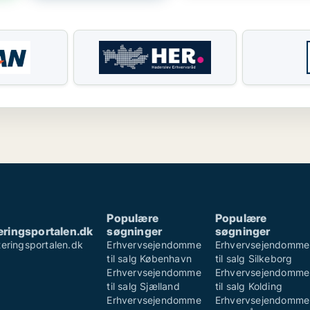
Populære
Populære
ringsportalen.dk
søgninger
søgninger
eringsportalen.dk
Erhvervsejendomme
Erhvervsejendomme
e
til salg København
til salg Silkeborg
Erhvervsejendomme
Erhvervsejendomme
til salg Sjælland
til salg Kolding
Erhvervsejendomme
Erhvervsejendomme