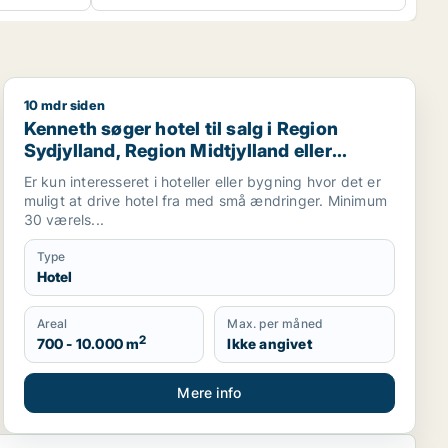
10 mdr siden
 Midtjylland eller Mariager
Kenneth søger hotel til salg i Region Sydjylland, Regio
Kenneth søger hotel til salg i Region
Sydjylland, Region Midtjylland eller
Mariager
Er kun interesseret i hoteller eller bygning hvor det er
muligt at drive hotel fra med små ændringer. Minimum
30 værels...
Type
Hotel
Areal
Max. per måned
2
700 - 10.000 m
Ikke angivet
Mere info