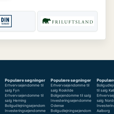
Populære søgninger
Populære søgninger
Populær
Erhvervsejendomme til
Erhvervsejendomme til
Boligudle
salg Fyn
salg Roskilde
til salg K
Erhvervsejendomme til
Boligejendomme til salg
Erhvervse
salg Herning
Investeringsejendomme
salg Nord
Boligudlejningsejendom
Odense
Invester
Investeringsejendomme
Boligudlejningsejendom
Aalborg