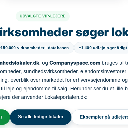
UDVALGTE VIP-LEJERE
irksomheder søger lok
+150.000 virksomheder i databasen
+1.400 udlejninger årligt
mhedslokaler.dk
Companyspace.com
, og
bruges af t
ksomheder, sundhedsvirksomheder, ejendomsinvestorer 
ning, overblik over markedet for erhvervsejendomme og
il leje og ejendomme til salg. Herunder ser du et lille b
lejere der anvender Lokaleportalen.dk:
g
Se alle ledige lokaler
Eksempler på udlejer