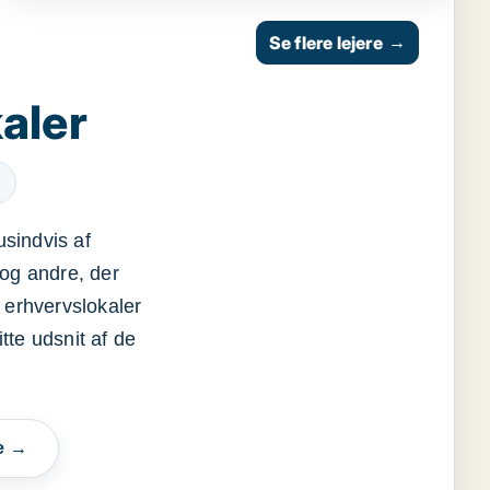
Se flere lejere
→
aler
usindvis af
og andre, der
 erhvervslokaler
itte udsnit af de
e →