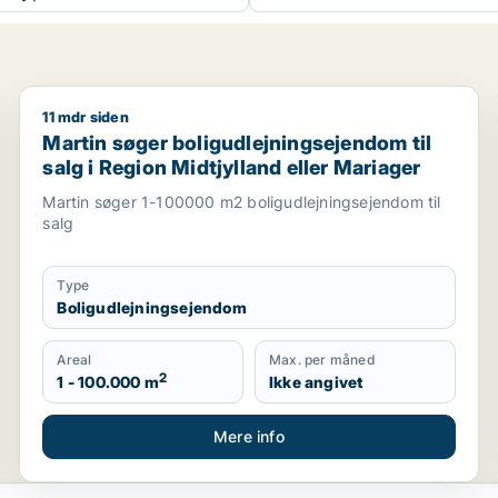
11 mdr siden
 Midtjylland
Martin søger boligudlejningsejendom til salg i Region
Martin søger boligudlejningsejendom til
salg i Region Midtjylland eller Mariager
Martin søger 1-100000 m2 boligudlejningsejendom til
salg
Type
Boligudlejningsejendom
Areal
Max. per måned
2
1 - 100.000 m
Ikke angivet
Mere info