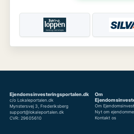
Ejendomsinvesteringsportalen.dk
Om
Ejendomsinveste
c/o Lokaleportalen.dk
Om Ejendomsinvest
Mynstersvej 3, Frederiksberg
Nyt om ejendomm
support@lokaleportalen.dk
Kontakt os
CVR: 29605610