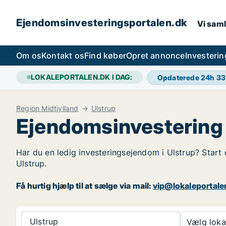
Ejendomsinvesteringsportalen.dk
Vi saml
Om os
Kontakt os
Find køber
Opret annonce
Investeri
LOKALEPORTALEN.DK I DAG:
Opdaterede 24h
33
Region Midtjylland
Ulstrup
Ejendomsinvestering 
Har du en ledig investeringsejendom i Ulstrup? Start 
Ulstrup.
Få hurtig hjælp til at sælge via mail:
vip@lokaleportale
Ulstrup
Vælg lokal