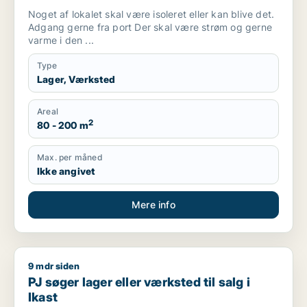
Noget af lokalet skal være isoleret eller kan blive det.
Adgang gerne fra port Der skal være strøm og gerne
varme i den ...
Type
Lager, Værksted
Areal
2
80 - 200 m
Max. per måned
Ikke angivet
Mere info
9 mdr siden
PJ søger lager eller værksted til salg i Ikast
PJ søger lager eller værksted til salg i
Ikast