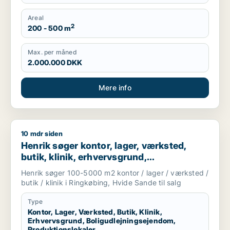
Areal
2
200 - 500 m
Max. per måned
2.000.000 DKK
Mere info
10 mdr siden
Henrik søger kontor, lager, værksted, butik, klinik, erhvervs
Henrik søger kontor, lager, værksted,
butik, klinik, erhvervsgrund,
boligudlejningsejendom eller
Henrik søger 100-5000 m2 kontor / lager / værksted /
produktionslokaler til salg i Ringkøbing
butik / klinik i Ringkøbing, Hvide Sande til salg
eller Hvide Sande
Type
Kontor, Lager, Værksted, Butik, Klinik,
Erhvervsgrund, Boligudlejningsejendom,
Produktionslokaler