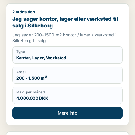
2 mdr siden
Jeg søger kontor, lager eller værksted til salg i Silkeborg
Jeg søger kontor, lager eller værksted til
salg i Silkeborg
Jeg søger 200-1500 m2 kontor / lager / værksted i
Silkeborg til salg
Type
Kontor, Lager, Værksted
Areal
2
200 - 1.500 m
Max. per måned
4.000.000 DKK
Mere info