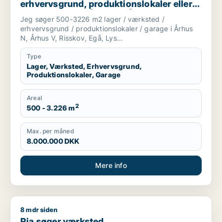
erhvervsgrund, produktionslokaler eller
garage til salg i Århus N, Århus V eller
Jeg søger 500-3226 m2 lager / værksted /
Risskov m.fl.
erhvervsgrund / produktionslokaler / garage i Århus
N, Århus V, Risskov, Egå, Lys...
Type
Lager, Værksted, Erhvervsgrund,
Produktionslokaler, Garage
Areal
2
500 - 3.226 m
Max. per måned
8.000.000 DKK
Mere info
8 mdr siden
Pia søger værksted, boligudlejningsejendom eller produktionsl
Pia søger værksted,