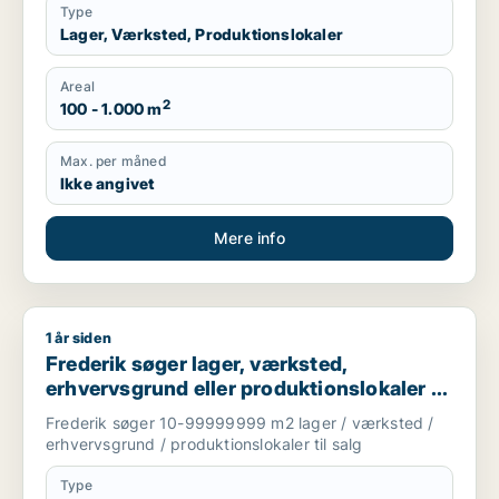
Type
Lager, Værksted, Produktionslokaler
Areal
2
100 - 1.000 m
Max. per måned
Ikke angivet
Mere info
1 år siden
Frederik søger lager, værksted, erhvervsgrund eller produktion
Frederik søger lager, værksted,
erhvervsgrund eller produktionslokaler til
salg i Holstebro, Thisted eller Skive m.fl.
Frederik søger 10-99999999 m2 lager / værksted /
erhvervsgrund / produktionslokaler til salg
Type