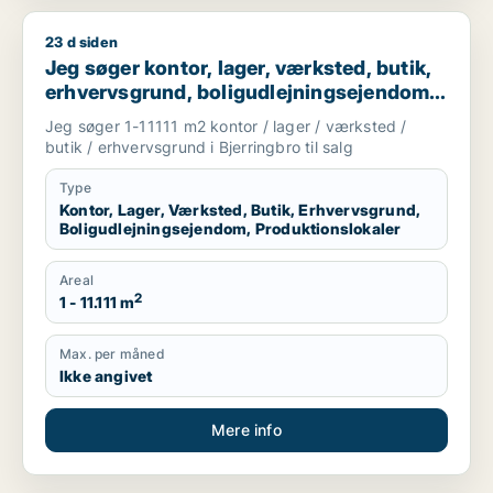
23 d siden
Jeg søger kontor, lager, værksted, butik, erhvervsgrund, boli
Jeg søger kontor, lager, værksted, butik,
erhvervsgrund, boligudlejningsejendom
eller produktionslokaler til salg i
Jeg søger 1-11111 m2 kontor / lager / værksted /
Bjerringbro
butik / erhvervsgrund i Bjerringbro til salg
Type
Kontor, Lager, Værksted, Butik, Erhvervsgrund,
Boligudlejningsejendom, Produktionslokaler
Areal
2
1 - 11.111 m
Max. per måned
Ikke angivet
Mere info