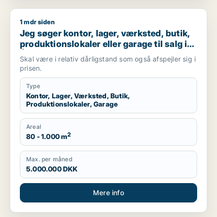
1 mdr siden
Jeg søger kontor, lager, værksted, butik, produktionslokaler e
Jeg søger kontor, lager, værksted, butik,
produktionslokaler eller garage til salg i
Århus
Skal være i relativ dårligstand som også afspejler sig i
prisen.
Type
Kontor, Lager, Værksted, Butik,
Produktionslokaler, Garage
Areal
2
80 - 1.000 m
Max. per måned
5.000.000 DKK
Mere info