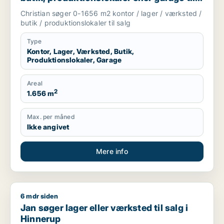
salg i Karup J, Skive eller Højslev m.fl.
Christian søger 0-1656 m2 kontor / lager / værksted /
butik / produktionslokaler til salg
Type
Kontor, Lager, Værksted, Butik,
Produktionslokaler, Garage
Areal
2
1.656 m
Max. per måned
Ikke angivet
Mere info
6 mdr siden
Jan søger lager eller værksted til salg i Hinnerup
Jan søger lager eller værksted til salg i
Hinnerup