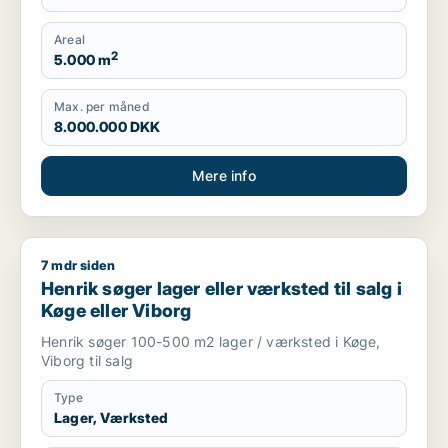
Areal
2
5.000 m
Max. per måned
8.000.000 DKK
Mere info
7 mdr siden
Henrik søger lager eller værksted til salg i Køge eller Viborg
Henrik søger lager eller værksted til salg i
Køge eller Viborg
Henrik søger 100-500 m2 lager / værksted i Køge,
Viborg til salg
Type
Lager, Værksted