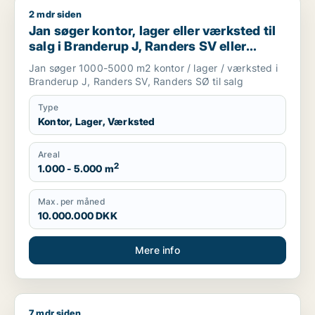
2 mdr siden
Jan søger kontor, lager eller værksted til salg i Branderup 
Jan søger kontor, lager eller værksted til
salg i Branderup J, Randers SV eller
Randers SØ
Jan søger 1000-5000 m2 kontor / lager / værksted i
Branderup J, Randers SV, Randers SØ til salg
Type
Kontor, Lager, Værksted
Areal
2
1.000 - 5.000 m
Max. per måned
10.000.000 DKK
Mere info
7 mdr siden
Lars søger lager, værksted, erhvervsgrund eller garage til sal