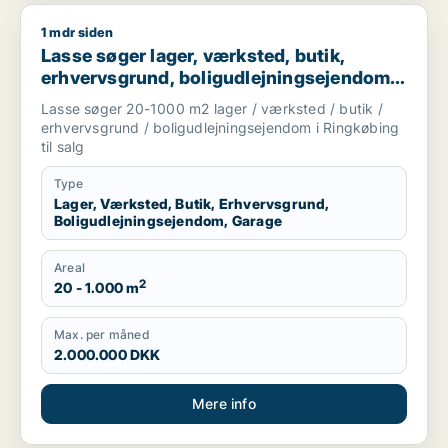
1 mdr siden
Lasse søger lager, værksted, butik, erhvervsgrund, boligudle
Lasse søger lager, værksted, butik,
erhvervsgrund, boligudlejningsejendom
eller garage til salg i Ringkøbing
Lasse søger 20-1000 m2 lager / værksted / butik /
erhvervsgrund / boligudlejningsejendom i Ringkøbing
til salg
Type
Lager, Værksted, Butik, Erhvervsgrund,
Boligudlejningsejendom, Garage
Areal
2
20 - 1.000 m
Max. per måned
2.000.000 DKK
Mere info