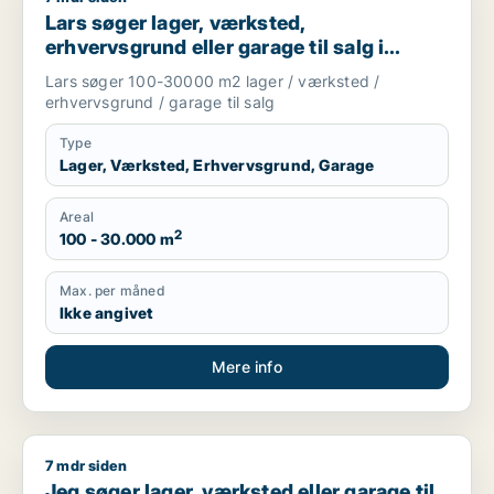
Lars søger lager, værksted,
erhvervsgrund eller garage til salg i
Herning, Ikast eller Sunds m.fl.
Lars søger 100-30000 m2 lager / værksted /
erhvervsgrund / garage til salg
Type
Lager, Værksted, Erhvervsgrund, Garage
Areal
2
100 - 30.000 m
Max. per måned
Ikke angivet
Mere info
7 mdr siden
Jeg søger lager, værksted eller garage til salg i Vejle
Jeg søger lager, værksted eller garage til