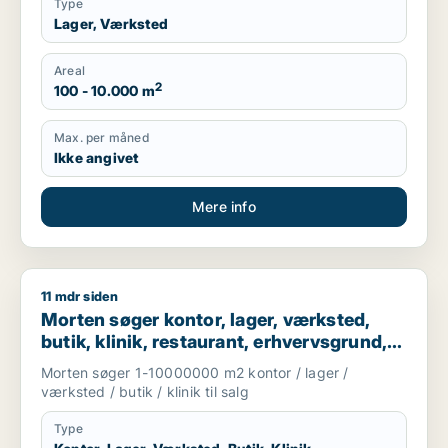
Type
Lager, Værksted
Areal
2
100 - 10.000 m
Max. per måned
Ikke angivet
Mere info
11 mdr siden
Morten søger kontor, lager, værksted, butik, klinik, restauran
Morten søger kontor, lager, værksted,
butik, klinik, restaurant, erhvervsgrund,
boligudlejningsejendom, hotel eller
Morten søger 1-10000000 m2 kontor / lager /
produktionslokaler til salg i Region
værksted / butik / klinik til salg
Nordjylland
Type