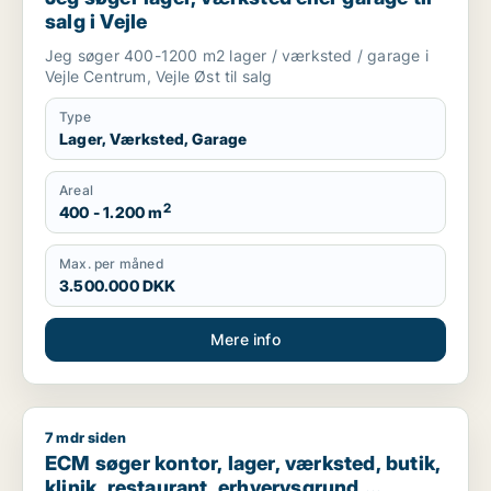
salg i Vejle
Jeg søger 400-1200 m2 lager / værksted / garage i
Vejle Centrum, Vejle Øst til salg
Type
Lager, Værksted, Garage
Areal
2
400 - 1.200 m
Max. per måned
3.500.000 DKK
Mere info
7 mdr siden
ECM søger kontor, lager, værksted, butik, klinik, restaurant, 
ECM søger kontor, lager, værksted, butik,
klinik, restaurant, erhvervsgrund,