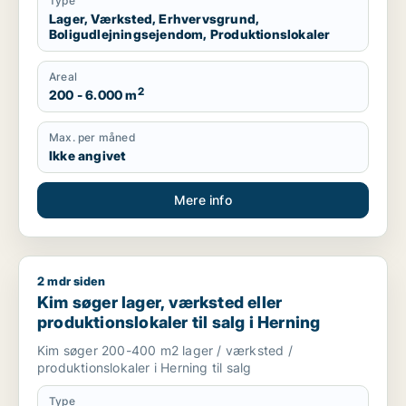
Type
Lager, Værksted, Erhvervsgrund,
Boligudlejningsejendom, Produktionslokaler
Areal
2
200 - 6.000 m
Max. per måned
Ikke angivet
Mere info
2 mdr siden
Kim søger lager, værksted eller produktionslokaler til salg i 
Kim søger lager, værksted eller
produktionslokaler til salg i Herning
Kim søger 200-400 m2 lager / værksted /
produktionslokaler i Herning til salg
Type