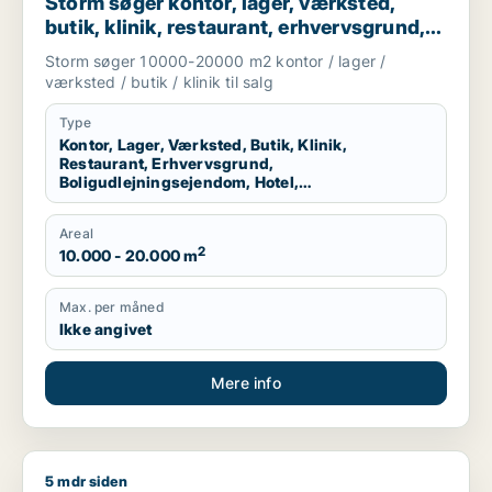
Storm søger kontor, lager, værksted,
butik, klinik, restaurant, erhvervsgrund,
boligudlejningsejendom, hotel,
Storm søger 10000-20000 m2 kontor / lager /
produktionslokaler eller garage til salg i
værksted / butik / klinik til salg
Vallensbæk, Ballerup eller Allerød m.fl.
Type
Kontor, Lager, Værksted, Butik, Klinik,
Restaurant, Erhvervsgrund,
Boligudlejningsejendom, Hotel,
Produktionslokaler, Garage
Areal
2
10.000 - 20.000 m
Max. per måned
Ikke angivet
Mere info
5 mdr siden
Hans søger kontor, lager, værksted, butik, klinik, restaurant,