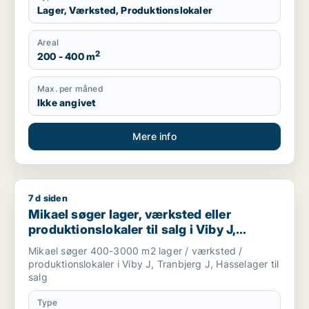
Lager, Værksted, Produktionslokaler
Areal
2
200 - 400 m
Max. per måned
Ikke angivet
Mere info
7 d siden
Mikael søger lager, værksted eller produktionslokaler til salg
Mikael søger lager, værksted eller
produktionslokaler til salg i Viby J,
Tranbjerg J eller Hasselager
Mikael søger 400-3000 m2 lager / værksted /
produktionslokaler i Viby J, Tranbjerg J, Hasselager til
salg
Type