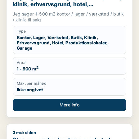
klinik, erhvervsgrund, hotel,
produktionslokaler eller garage til salg i
Jeg søger 1-500 m2 kontor / lager / værksted / butik
Silkeborg
/ klinik til salg
Type
Kontor, Lager, Værksted, Butik, Klinik,
Erhvervsgrund, Hotel, Produktionslokaler,
Garage
Areal
2
1 - 500 m
Max. per måned
Ikke angivet
Mere info
3 mdr siden
Storm søger kontor, lager, værksted, butik, klinik, restaurant