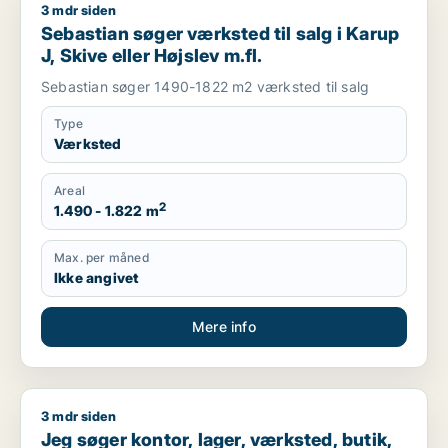
3 mdr siden
Sebastian søger værksted til salg i Karup J, Skive eller Højsl
Sebastian søger værksted til salg i Karup
J, Skive eller Højslev m.fl.
Sebastian søger 1490-1822 m2 værksted til salg
Type
Værksted
Areal
2
1.490 - 1.822 m
Max. per måned
Ikke angivet
Mere info
3 mdr siden
Jeg søger kontor, lager, værksted, butik, klinik, erhvervsgrun
Jeg søger kontor, lager, værksted, butik,