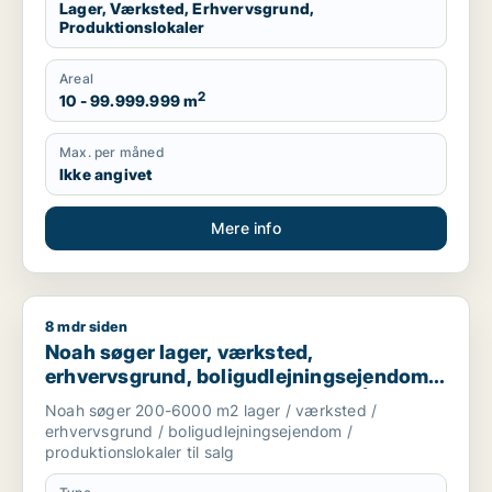
Lager, Værksted, Erhvervsgrund,
Produktionslokaler
Areal
2
10 - 99.999.999 m
Max. per måned
Ikke angivet
Mere info
8 mdr siden
Noah søger lager, værksted, erhvervsgrund, boligudlejningsej
Noah søger lager, værksted,
erhvervsgrund, boligudlejningsejendom
eller produktionslokaler til salg i Århus
Noah søger 200-6000 m2 lager / værksted /
erhvervsgrund / boligudlejningsejendom /
produktionslokaler til salg