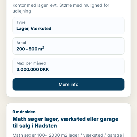
Kontor med lager, evt. Større med mulighed for
udlejning
Type
Lager, Værksted
Areal
2
200 - 500 m
Max. per måned
3.000.000 DKK
Mere info
9 mdr siden
Math søger lager, værksted eller garage til salg i Hadsten
Math søger lager, værksted eller garage
til salg i Hadsten
Math søger 100-12000 m2 lager / værksted / garage i