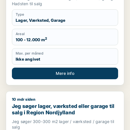
Hadsten til salg
Type
Lager, Værksted, Garage
Areal
2
100 - 12.000 m
Max. per måned
Ikke angivet
Mere info
10 mdr siden
Jeg søger lager, værksted eller garage til salg i Region Nord
Jeg søger lager, værksted eller garage til
salg i Region Nordjylland
Jeg søger 300-300 m2 lager / værksted / garage til
salg