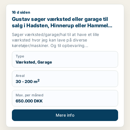
16 d siden
Gustav søger værksted eller garage til salg i Hadsten, Hinne
Gustav søger værksted eller garage til
salg i Hadsten, Hinnerup eller Hammel
m.fl.
Søger værksted/garage/hal til at have et lille
værksted hvor jeg kan lave på diverse
køretøjer/maskiner. Og til opbevaring...
Type
Værksted, Garage
Areal
2
30 - 200 m
Max. per måned
650.000 DKK
Mere info