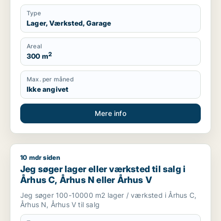
Type
Lager, Værksted, Garage
Areal
2
300 m
Max. per måned
Ikke angivet
Mere info
10 mdr siden
Jeg søger lager eller værksted til salg i Århus C, Århus N ell
Jeg søger lager eller værksted til salg i
Århus C, Århus N eller Århus V
Jeg søger 100-10000 m2 lager / værksted i Århus C,
Århus N, Århus V til salg