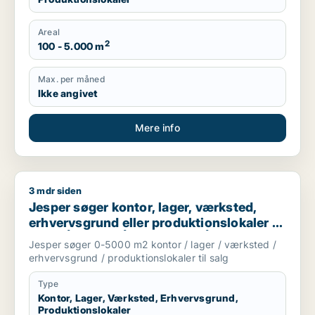
Areal
2
100 - 5.000 m
Max. per måned
Ikke angivet
Mere info
3 mdr siden
Jesper søger kontor, lager, værksted, erhvervsgrund eller prod
Jesper søger kontor, lager, værksted,
erhvervsgrund eller produktionslokaler til
salg i Århus C, Århus N eller Århus V m.fl.
Jesper søger 0-5000 m2 kontor / lager / værksted /
erhvervsgrund / produktionslokaler til salg
Type
Kontor, Lager, Værksted, Erhvervsgrund,
Produktionslokaler