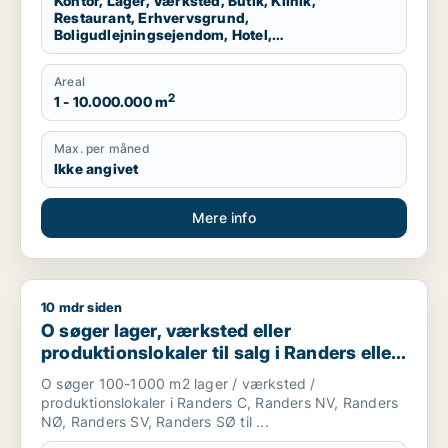
Kontor, Lager, Værksted, Butik, Klinik,
Restaurant, Erhvervsgrund,
Boligudlejningsejendom, Hotel,
Produktionslokaler
Areal
2
1 - 10.000.000 m
Max. per måned
Ikke angivet
Mere info
10 mdr siden
O søger lager, værksted eller produktionslokaler til salg i R
O søger lager, værksted eller
produktionslokaler til salg i Randers eller
Randers SV
O søger 100-1000 m2 lager / værksted /
produktionslokaler i Randers C, Randers NV, Randers
NØ, Randers SV, Randers SØ til ...