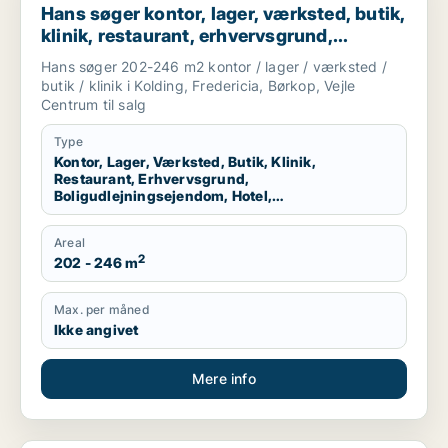
Hans søger kontor, lager, værksted, butik,
klinik, restaurant, erhvervsgrund,
boligudlejningsejendom, hotel,
Hans søger 202-246 m2 kontor / lager / værksted /
produktionslokaler eller garage til salg i
butik / klinik i Kolding, Fredericia, Børkop, Vejle
Kolding, Fredericia eller Børkop m.fl.
Centrum til salg
Type
Kontor, Lager, Værksted, Butik, Klinik,
Restaurant, Erhvervsgrund,
Boligudlejningsejendom, Hotel,
Produktionslokaler, Garage
Areal
2
202 - 246 m
Max. per måned
Ikke angivet
Mere info