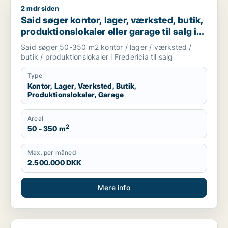
2 mdr siden
Said søger kontor, lager, værksted, butik, produktionslokaler e
Said søger kontor, lager, værksted, butik,
produktionslokaler eller garage til salg i
Fredericia
Said søger 50-350 m2 kontor / lager / værksted /
butik / produktionslokaler i Fredericia til salg
Type
Kontor, Lager, Værksted, Butik,
Produktionslokaler, Garage
Areal
2
50 - 350 m
Max. per måned
2.500.000 DKK
Mere info