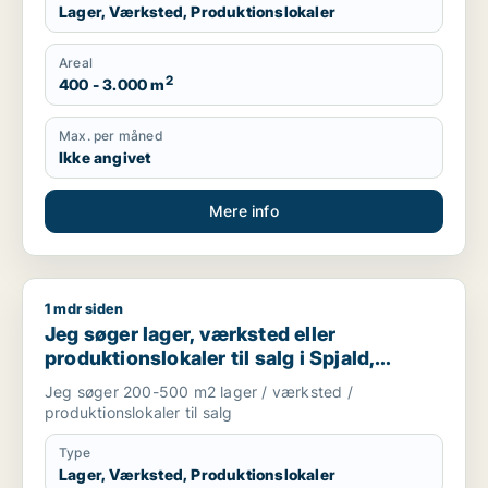
Lager, Værksted, Produktionslokaler
Areal
2
400 - 3.000 m
Max. per måned
Ikke angivet
Mere info
1 mdr siden
Jeg søger lager, værksted eller produktionslokaler til salg i S
Jeg søger lager, værksted eller
produktionslokaler til salg i Spjald,
Ørnhøj eller Tim m.fl.
Jeg søger 200-500 m2 lager / værksted /
produktionslokaler til salg
Type
Lager, Værksted, Produktionslokaler