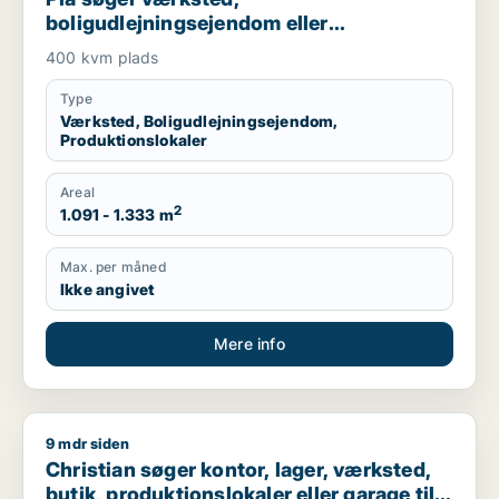
boligudlejningsejendom eller
produktionslokaler til salg i Herning
400 kvm plads
Type
Værksted, Boligudlejningsejendom,
Produktionslokaler
Areal
2
1.091 - 1.333 m
Max. per måned
Ikke angivet
Mere info
9 mdr siden
Christian søger kontor, lager, værksted, butik, produktionsloka
Christian søger kontor, lager, værksted,
butik, produktionslokaler eller garage til