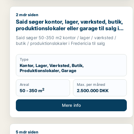
2 mdr siden
Said søger kontor, lager, værksted, butik, produktio
Said søger kontor, lager, værksted, butik,
produktionslokaler eller garage til salg i
Fredericia
Said søger 50-350 m2 kontor / lager / værksted /
butik / produktionslokaler i Fredericia til salg
Type
Kontor, Lager, Værksted, Butik,
Produktionslokaler, Garage
Areal
Max. per måned
2
50 - 350 m
2.500.000 DKK
Mere info
5 mdr siden
Hans søger kontor, lager, værksted, butik, klinik, r