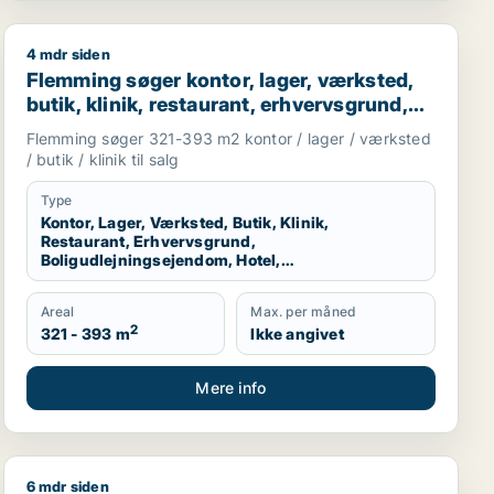
4 mdr siden
Flemming søger kontor, lager, værksted, butik, klinik, r
Flemming søger kontor, lager, værksted,
butik, klinik, restaurant, erhvervsgrund,
boligudlejningsejendom, hotel,
Flemming søger 321-393 m2 kontor / lager / værksted
produktionslokaler eller garage til salg i
/ butik / klinik til salg
Kolding, Christiansfeld eller Sjølund m.fl.
Type
Kontor, Lager, Værksted, Butik, Klinik,
Restaurant, Erhvervsgrund,
Boligudlejningsejendom, Hotel,
Produktionslokaler, Garage
Areal
Max. per måned
2
321 - 393 m
Ikke angivet
Mere info
6 mdr siden
duktionslokaler eller garage til salg i Kolding, Fredericia
Jeg søger værksted til salg i Rødekro