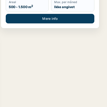
Areal
Max. per måned
2
500 - 1.500 m
Ikke angivet
Mere info
eller Bjert m.fl.