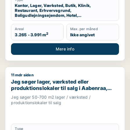
Kontor, Lager, Værksted, Butik, Klinik,
Restaurant, Erhvervsgrund,
Boligudlejningsejendom, Hotel,
Produktionslokaler, Garage
Areal
Max. per måned
2
3.265 - 3.991 m
Ikke angivet
Mere info
11 mdr siden
 salg i Sommersted
Jeg søger lager, værksted eller produktionslokaler ti
Jeg søger lager, værksted eller
produktionslokaler til salg i Aabenraa,
Rødekro eller Gråsten m.fl.
Jeg søger 50-700 m2 lager / værksted /
produktionslokaler til salg
Type