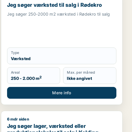
Jeg søger værksted til salg i Rødekro
Jeg søger 250-2000 m2 værksted i Rødekro til salg
Type
Værksted
Areal
Max. per måned
2
250 - 2.000 m
Ikke angivet
Mere info
6 mdr siden
er garage til salg i Aabenraa, Gråsten eller Broager m.fl.
Jeg søger lager, værksted eller produktionslokaler til s
Jeg søger lager, værksted eller