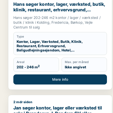
Hans søger kontor, lager, værksted, butik,
klinik, restaurant, erhvervsgrund,
boligudlejningsejendom, hotel,
Hans søger 202-246 m2 kontor / lager / værksted /
produktionslokaler eller garage til salg i
butik / klinik i Kolding, Fredericia, Børkop, Vejle
Kolding, Fredericia eller Børkop m.fl.
Centrum til salg
Type
Kontor, Lager, Værksted, Butik, Klinik,
Restaurant, Erhvervsgrund,
Boligudlejningsejendom, Hotel,
Produktionslokaler, Garage
Areal
Max. per måned
2
202 - 246 m
Ikke angivet
Mere info
2 mdr siden
Jan søger kontor, lager eller værksted til salg i B
Jan søger kontor, lager eller værksted til