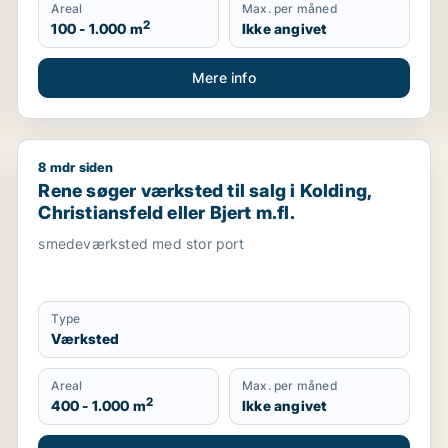
Areal
Max. per måned
2
100 - 1.000 m
Ikke angivet
Mere info
8 mdr siden
jerg
Rene søger værksted til salg i Kolding, Christiansfeld 
Rene søger værksted til salg i Kolding,
Christiansfeld eller Bjert m.fl.
smedeværksted med stor port
Type
Værksted
Areal
Max. per måned
2
400 - 1.000 m
Ikke angivet