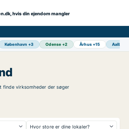
en.dk, hvis din ejendom mangler
København
+
3
Odense
+
2
Århus
+
15
Aalborg
and
at finde virksomheder der søger
Hvor store er dine lokaler?