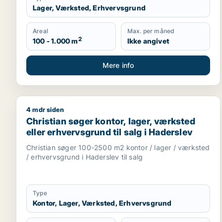
Lager, Værksted, Erhvervsgrund
Areal
Max. per måned
2
100 - 1.000 m
Ikke angivet
Mere info
4 mdr siden
Christian søger kontor, lager, værksted eller erhve
Christian søger kontor, lager, værksted
eller erhvervsgrund til salg i Haderslev
Christian søger 100-2500 m2 kontor / lager / værksted
/ erhvervsgrund i Haderslev til salg
Type
Kontor, Lager, Værksted, Erhvervsgrund