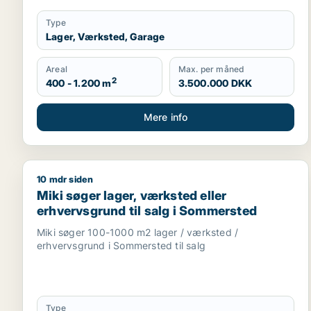
Type
Lager, Værksted, Garage
Areal
Max. per måned
2
400 - 1.200 m
3.500.000 DKK
Mere info
10 mdr siden
Miki søger lager, værksted eller erhvervsgrund til
Miki søger lager, værksted eller
erhvervsgrund til salg i Sommersted
Miki søger 100-1000 m2 lager / værksted /
erhvervsgrund i Sommersted til salg
Type