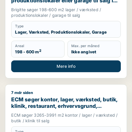
produktionslokaler eller garage til salg i
Aabenraa, Gråsten eller Broager m.fl.
Brigitte søger 198-600 m2 lager / værksted /
produktionslokaler / garage til salg
Type
Lager, Værksted, Produktionslokaler, Garage
Areal
Max. per måned
2
198 - 600 m
Ikke angivet
Mere info
7 mdr siden
jle
ECM søger kontor, lager, værksted, butik, klinik, rest
ECM søger kontor, lager, værksted, butik,
klinik, restaurant, erhvervsgrund,
boligudlejningsejendom, hotel,
ECM søger 3265-3991 m2 kontor / lager / værksted /
produktionslokaler eller garage til salg i
butik / klinik til salg
Kolding, Egtved eller Almind m.fl.
Type