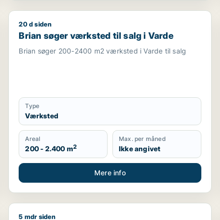
20 d siden
nslokaler eller garage til salg i Fredericia
Brian søger værksted til salg i Varde
Brian søger værksted til salg i Varde
Brian søger 200-2400 m2 værksted i Varde til salg
Type
Værksted
Areal
Max. per måned
2
200 - 2.400 m
Ikke angivet
Mere info
5 mdr siden
estaurant, erhvervsgrund, boligudlejningsejendom, hotel, pro
Jeg søger værksted til salg i Vejen