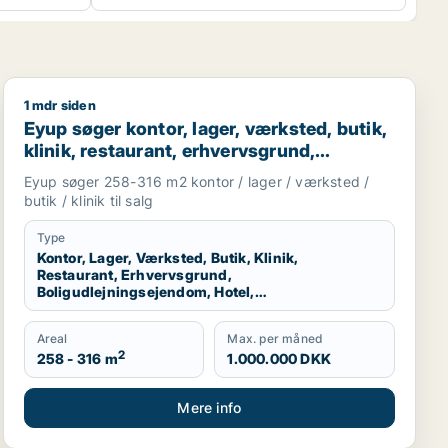
1 mdr siden
aurant, erhvervsgrund, boligudlejningsejendom, hotel, produk
Eyup søger kontor, lager, værksted, butik, klinik, rest
Eyup søger kontor, lager, værksted, butik,
klinik, restaurant, erhvervsgrund,
boligudlejningsejendom, hotel,
Eyup søger 258-316 m2 kontor / lager / værksted /
produktionslokaler eller garage til salg i
butik / klinik til salg
Esbjerg Centrum, Esbjerg Ø eller Esbjerg
N m.fl.
Type
Kontor, Lager, Værksted, Butik, Klinik,
Restaurant, Erhvervsgrund,
Boligudlejningsejendom, Hotel,
Produktionslokaler, Garage
Areal
Max. per måned
2
258 - 316 m
1.000.000 DKK
Mere info