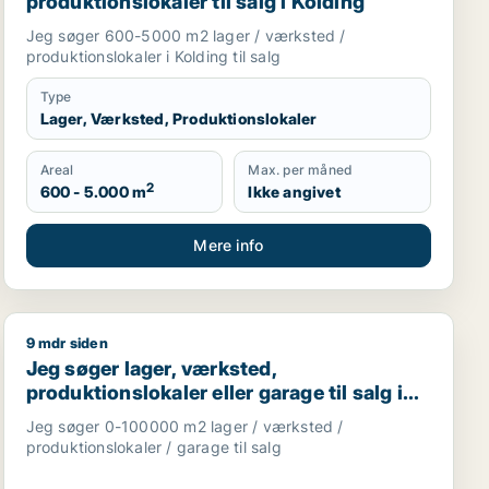
produktionslokaler til salg i Kolding
Jeg søger 600-5000 m2 lager / værksted /
produktionslokaler i Kolding til salg
Type
Lager, Værksted, Produktionslokaler
Areal
Max. per måned
2
600 - 5.000 m
Ikke angivet
Mere info
9 mdr siden
aurant, erhvervsgrund, boligudlejningsejendom, hotel, produ
Jeg søger lager, værksted, produktionslokaler eller gara
Jeg søger lager, værksted,
produktionslokaler eller garage til salg i
Vejen, Brørup eller Holsted m.fl.
Jeg søger 0-100000 m2 lager / værksted /
produktionslokaler / garage til salg