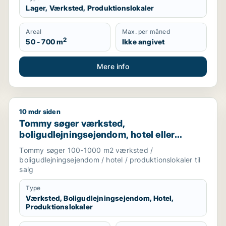
Lager, Værksted, Produktionslokaler
Areal
Max. per måned
2
50 - 700 m
Ikke angivet
Mere info
10 mdr siden
rvsgrund til salg i Haderslev
Tommy søger værksted, boligudlejningsejendom, hotel
Tommy søger værksted,
boligudlejningsejendom, hotel eller
produktionslokaler til salg i
Tommy søger 100-1000 m2 værksted /
Trekantsområdet
boligudlejningsejendom / hotel / produktionslokaler til
salg
Type
Værksted, Boligudlejningsejendom, Hotel,
Produktionslokaler