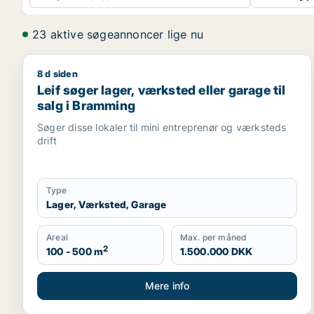
23 aktive søgeannoncer lige nu
8 d siden
Leif søger lager, værksted eller garage til salg i 
Leif søger lager, værksted eller garage til
salg i Bramming
Søger disse lokaler til mini entreprenør og værksteds
drift
Type
Lager, Værksted, Garage
Areal
Max. per måned
2
100 - 500 m
1.500.000 DKK
Mere info