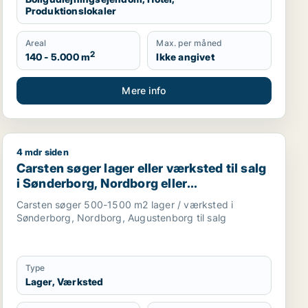
Produktionslokaler
Areal
Max. per måned
2
140 - 5.000 m
Ikke angivet
Mere info
4 mdr siden
 eller produktionslokaler til salg i Trekantsområdet
Carsten søger lager eller værksted til salg i Sønderb
Carsten søger lager eller værksted til salg
i Sønderborg, Nordborg eller
Augustenborg
Carsten søger 500-1500 m2 lager / værksted i
Sønderborg, Nordborg, Augustenborg til salg
Type
Lager, Værksted