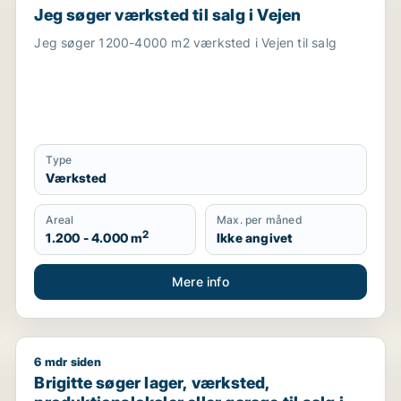
Jeg søger værksted til salg i Vejen
Jeg søger 1200-4000 m2 værksted i Vejen til salg
Type
Værksted
Areal
Max. per måned
2
1.200 - 4.000 m
Ikke angivet
Mere info
6 mdr siden
randerup J, Randers SV eller Randers SØ
Brigitte søger lager, værksted, produktionslokaler ell
Brigitte søger lager, værksted,