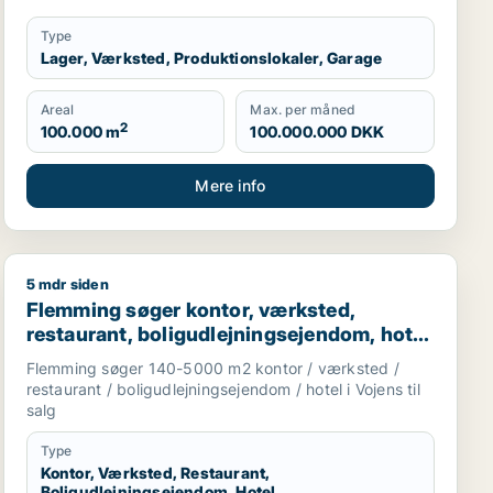
Type
Lager, Værksted, Produktionslokaler, Garage
Areal
Max. per måned
2
100.000 m
100.000.000 DKK
Mere info
5 mdr siden
l salg i Aabenraa, Rødekro eller Gråsten m.fl.
Flemming søger kontor, værksted, restaurant, boligudle
Flemming søger kontor, værksted,
restaurant, boligudlejningsejendom, hotel
eller produktionslokaler til salg i Vojens
Flemming søger 140-5000 m2 kontor / værksted /
restaurant / boligudlejningsejendom / hotel i Vojens til
salg
Type
Kontor, Værksted, Restaurant,
Boligudlejningsejendom, Hotel,