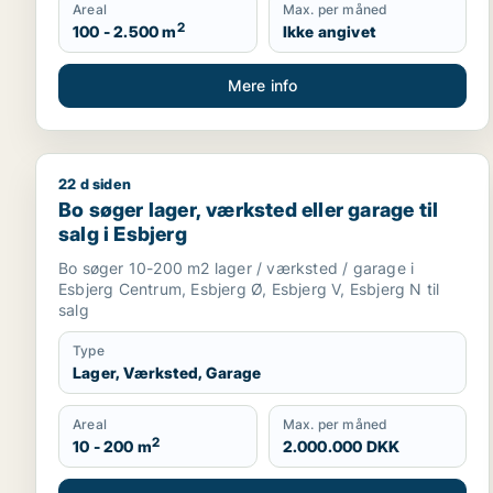
Areal
Max. per måned
2
100 - 2.500 m
Ikke angivet
Mere info
22 d siden
Bo søger lager, værksted eller garage til salg i Esb
Bo søger lager, værksted eller garage til
salg i Esbjerg
Bo søger 10-200 m2 lager / værksted / garage i
Esbjerg Centrum, Esbjerg Ø, Esbjerg V, Esbjerg N til
salg
Type
Lager, Værksted, Garage
Areal
Max. per måned
2
10 - 200 m
2.000.000 DKK