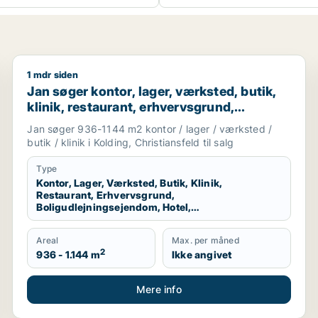
1 mdr siden
Bramming
Jan søger kontor, lager, værksted, butik, klinik, rest
Jan søger kontor, lager, værksted, butik,
klinik, restaurant, erhvervsgrund,
boligudlejningsejendom, hotel,
Jan søger 936-1144 m2 kontor / lager / værksted /
produktionslokaler eller garage til salg i
butik / klinik i Kolding, Christiansfeld til salg
Kolding eller Christiansfeld
Type
Kontor, Lager, Værksted, Butik, Klinik,
Restaurant, Erhvervsgrund,
Boligudlejningsejendom, Hotel,
Produktionslokaler, Garage
Areal
Max. per måned
2
936 - 1.144 m
Ikke angivet
Mere info