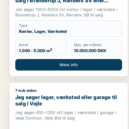
salg i Branderup J, Randers SV eller
Randers SØ
Jan søger 1000-5000 m2 kontor / lager / værksted i
Branderup J, Randers SV, Randers SØ til salg
Type
Kontor, Lager, Værksted
Areal
Max. per måned
2
1.000 - 5.000 m
10.000.000 DKK
Mere info
7 mdr siden
Jeg søger lager, værksted eller garage til salg i Ve
Jeg søger lager, værksted eller garage til
salg i Vejle
Jeg søger 400-1200 m2 lager / værksted / garage i
Vejle Centrum, Vejle Øst til salg