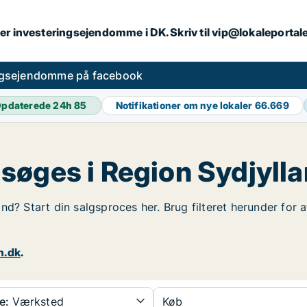
er investeringsejendomme i DK. Skriv til vip@lokaleportal
ngsejendomme på facebook
pdaterede 24h
85
Notifikationer om nye lokaler
66.669
søges i Region Sydjyll
nd? Start din salgsproces her. Brug filteret herunder for 
n.dk
.
e:
Værksted
Køb