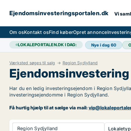
Ejendomsinvesteringsportalen.dk
Vi saml
Om os
Kontakt os
Find køber
Opret annonce
Investeri
LOKALEPORTALEN.DK I DAG:
Nye i dag
60
O
Værksted søges til salg
Region Sydjylland
Ejendomsinvestering 
Har du en ledig investeringsejendom i Region Sydjylla
investeringsejendomme i Region Sydjylland.
Få hurtig hjælp til at sælge via mail:
vip@lokaleportale
Region Sydjylland
Lokaletyp