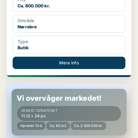
Ca. 800.000 kr.
Område
Nørrebro
Type
Butik
Mere info
Butik i Hellerup
Vi overvåger markedet!
SENEST OPDATERET
11.12 • 24 jul.
Oprettet 13 d
Ca. 90 m2
Ca. 2.500.000 kr.