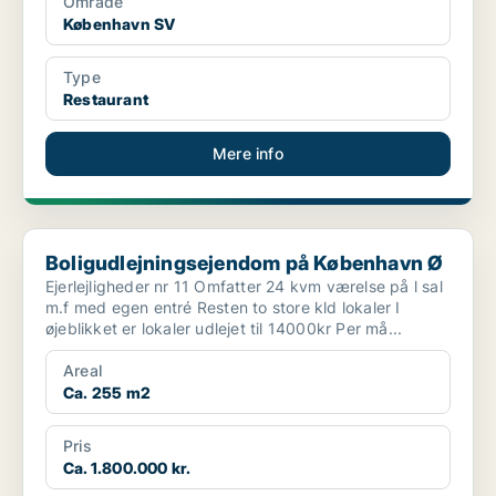
Område
København SV
Type
Restaurant
Mere info
Boligudlejningsejendom på København Ø
Boligudlejningsejendom på København Ø
Ejerlejligheder nr 11 Omfatter 24 kvm værelse på l sal
m.f med egen entré Resten to store kld lokaler I
øjeblikket er lokaler udlejet til 14000kr Per må...
Areal
Ca. 255 m2
Pris
Ca. 1.800.000 kr.