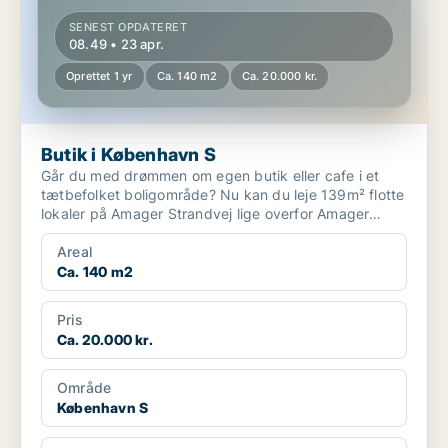
SENEST OPDATERET
08.49 • 23 apr.
Oprettet 1 yr
Ca. 140 m2
Ca. 20.000 kr.
Butik i København S
Går du med drømmen om egen butik eller cafe i et
tætbefolket boligområde? Nu kan du leje 139m² flotte
lokaler på Amager Strandvej lige overfor Amager
Stran...
Areal
Ca. 140 m2
Pris
Ca. 20.000 kr.
Område
København S