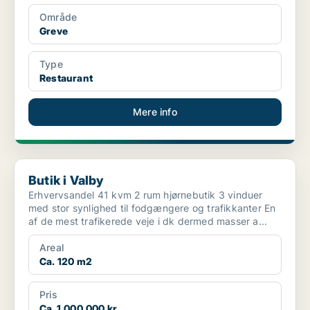
Område
Greve
Type
Restaurant
Mere info
Butik i Valby
Butik i Valby
Erhvervsandel 41 kvm 2 rum hjørnebutik 3 vinduer
med stor synlighed til fodgængere og trafikkanter En
af de mest trafikerede veje i dk dermed masser a...
Areal
Ca. 120 m2
Pris
Ca. 1.000.000 kr.