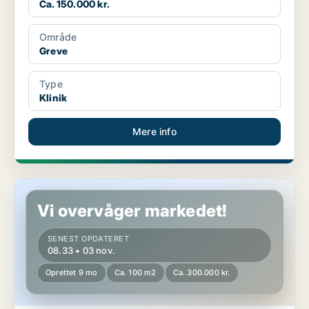
Ca. 150.000 kr.
Område
Greve
Type
Klinik
Mere info
Butik i Gentofte
Vi overvåger markedet!
SENEST OPDATERET
08.33 • 03 nov.
Oprettet 9 mo
Ca. 100 m2
Ca. 300.000 kr.