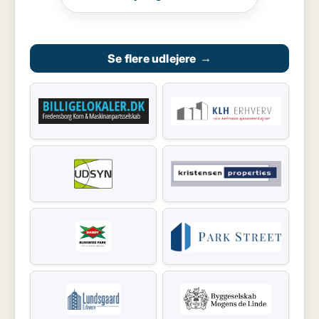
Se flere udlejere
→