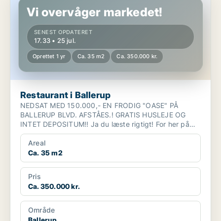
Vi overvåger markedet!
SENEST OPDATERET
17.33 • 25 jul.
Oprettet 1 yr
Ca. 35 m2
Ca. 350.000 kr.
Restaurant i Ballerup
NEDSAT MED 150.000,- EN FRODIG "OASE" PÅ
BALLERUP BLVD. AFSTÅES.! GRATIS HUSLEJE OG
INTET DEPOSITUM!! Ja du læste rigtigt! For her på
Ballerup Blvd. 8...
Areal
Ca. 35 m2
Pris
Ca. 350.000 kr.
Område
Ballerup