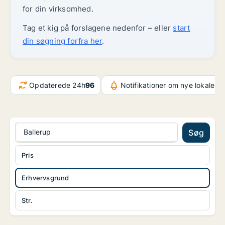
for din virksomhed.
Tag et kig på forslagene nedenfor – eller
start
din søgning forfra her
.
Opdaterede 24h
96
Notifikationer om nye lokaler
6
Ballerup
Søg
Pris
Erhvervsgrund
Str.