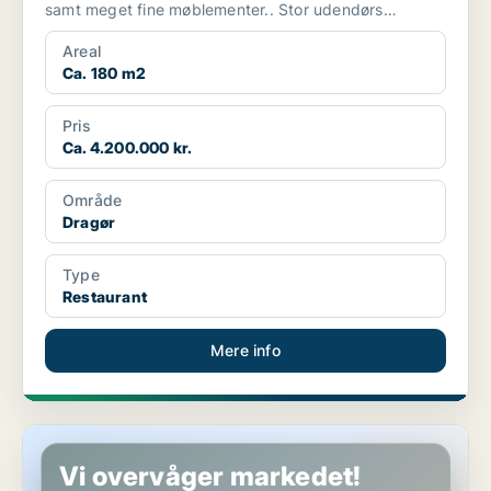
samt meget fine møblementer.. Stor udendørs
servering, privat...
Areal
Ca. 180 m2
Pris
Ca. 4.200.000 kr.
Område
Dragør
Type
Restaurant
Mere info
Butik i København S
Vi overvåger markedet!