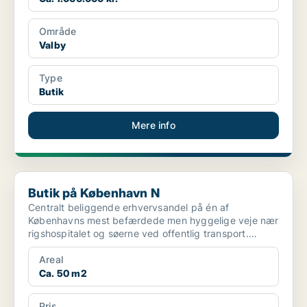
Område
Valby
Type
Butik
Mere info
Butik på København N
Butik på København N
Centralt beliggende erhvervsandel på én af
Københavns mest befærdede men hyggelige veje nær
rigshospitalet og søerne ved offentlig transport.
Lokalerne er be...
Areal
Ca. 50 m2
Pris