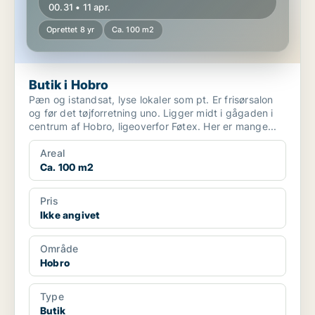
00.31 • 11 apr.
Oprettet 8 yr
Ca. 100 m2
Butik i Hobro
Pæn og istandsat, lyse lokaler som pt. Er frisørsalon
og før det tøjforretning uno. Ligger midt i gågaden i
centrum af Hobro, ligeoverfor Føtex. Her er mange...
Areal
Ca. 100 m2
Pris
Ikke angivet
Område
Hobro
Type
Butik