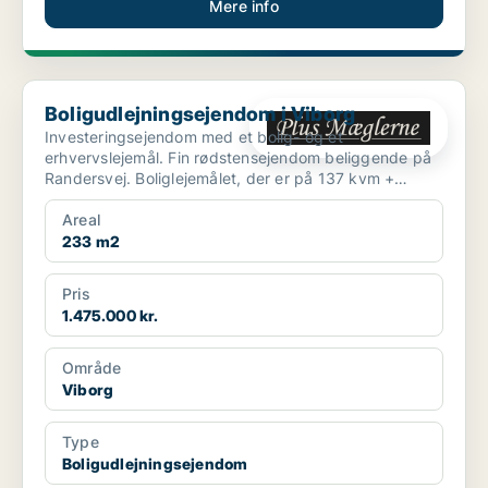
Mere info
Boligudlejningsejendom i Viborg
Boligudlejningsejendom i Viborg
Investeringsejendom med et bolig- og et
erhvervslejemål. Fin rødstensejendom beliggende på
Randersvej. Boliglejemålet, der er på 137 kvm +
kælder, ind...
Areal
233 m2
Pris
1.475.000 kr.
Område
Viborg
Type
Boligudlejningsejendom