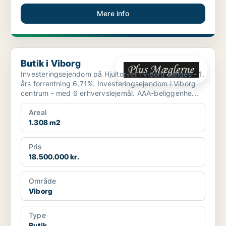
Mere info
Butik i Viborg
Butik i Viborg
Investeringsejendom på Hjultorvet i Viborg sælges - 1.
års forrentning 6,71%. Investeringsejendom i Viborg
centrum - med 6 erhvervslejemål. AAA-beliggenhe...
Areal
1.308 m2
Pris
18.500.000 kr.
Område
Viborg
Type
Butik