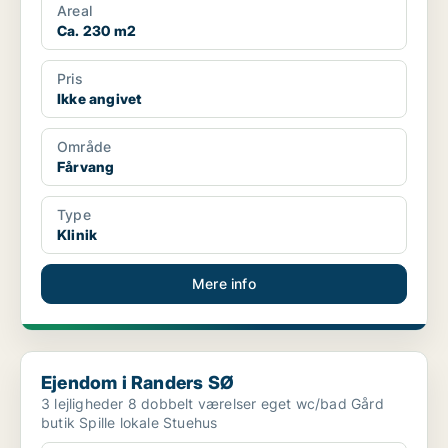
Areal
Ca. 230 m2
Pris
Ikke angivet
Område
Fårvang
Type
Klinik
Mere info
Ejendom i Randers SØ
Ejendom i Randers SØ
3 lejligheder 8 dobbelt værelser eget wc/bad Gård
butik Spille lokale Stuehus