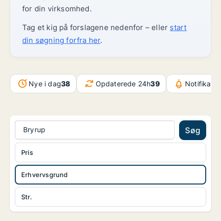
for din virksomhed.
Tag et kig på forslagene nedenfor – eller
start
din søgning forfra her
.
Nye i dag
38
Opdaterede 24h
39
Notifikati
Bryrup
Søg
Pris
Erhvervsgrund
Str.