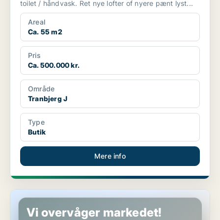
toilet / håndvask. Ret nye lofter of nyere pænt lyst...
Areal
Ca. 55 m2
Pris
Ca. 500.000 kr.
Område
Tranbjerg J
Type
Butik
Mere info
Restaurant i Vejle
Vi overvåger markedet!