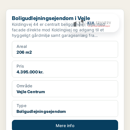
Boligudlejningsejendom i Vejle
Boligudlejningsejendom i Vejle
Koldingvej 44 er centralt beliggende i Vejle med
facade direkte mod Koldingvej og adgang til et
hyggeligt gårdmiljø samt garageanlæg fra
Bleggaardsgade. Ejen...
Areal
206 m2
Pris
4.395.000 kr.
Område
Vejle Centrum
Type
Boligudlejningsejendom
Mere info