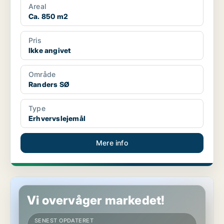
Areal
Ca. 850 m2
Pris
Ikke angivet
Område
Randers SØ
Type
Erhvervslejemål
Mere info
Butik i Hobro
Vi overvåger markedet!
SENEST OPDATERET