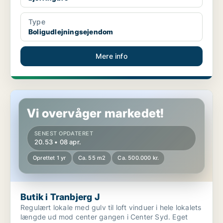
Type
Boligudlejningsejendom
Mere info
Butik i Tranbjerg J
Vi overvåger markedet!
SENEST OPDATERET
20.53 • 08 apr.
Oprettet 1 yr
Ca. 55 m2
Ca. 500.000 kr.
Butik i Tranbjerg J
Regulært lokale med gulv til loft vinduer i hele lokalets
længde ud mod center gangen i Center Syd. Eget