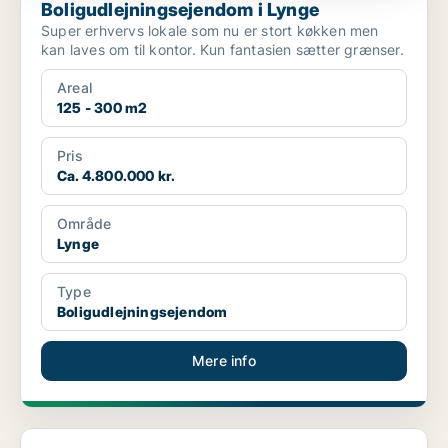
Boligudlejningsejendom i Lynge
Super erhvervs lokale som nu er stort køkken men
kan laves om til kontor. Kun fantasien sætter grænser.
Areal
125 - 300 m2
Pris
Ca. 4.800.000 kr.
Område
Lynge
Type
Boligudlejningsejendom
Mere info
Erhvervsgrund i Ålsgårde