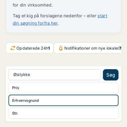
for din virksomhed.
Tag et kig på forslagene nedenfor – eller
start
din søgning forfra her
.
Opdaterede 24h
1
Notifikationer om nye lokaler
7.4
Ølstykke
Søg
Pris
Erhvervsgrund
Str.