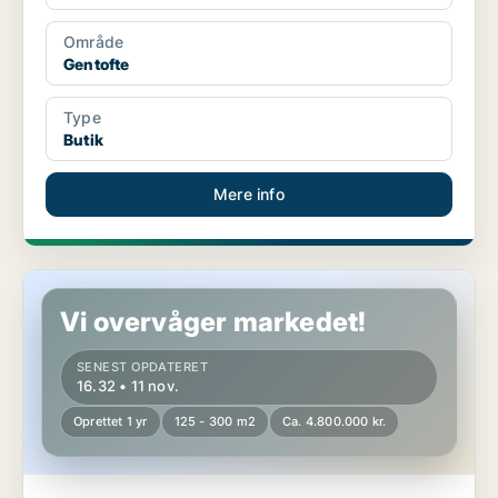
Område
Gentofte
Type
Butik
Mere info
Boligudlejningsejendom i Lynge
Vi overvåger markedet!
SENEST OPDATERET
16.32 • 11 nov.
Oprettet 1 yr
125 - 300 m2
Ca. 4.800.000 kr.