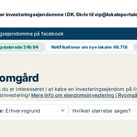
er investeringsejendomme i DK. Skriv til vip@lokaleportal
ngsejendomme på facebook
pdaterede 24h
94
Notifikationer om nye lokaler
66.718
yomgård
u er interesseret i at købe en investeringsejendom på li
sinvestering!
Mere info om ejendomsinvestering i Ryomg
e:
Erhvervsgrund
Hvilken størrelse søges?