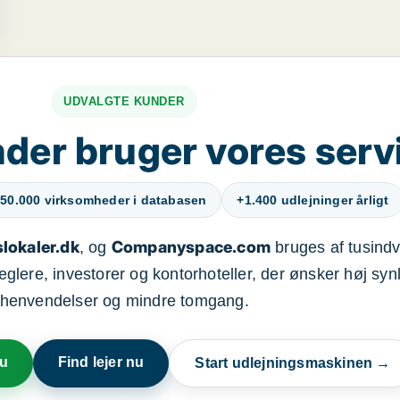
UDVALGTE KUNDER
der bruger vores serv
50.000 virksomheder i databasen
+1.400 udlejninger årligt
lokaler.dk
Companyspace.com
, og
bruges af tusindvi
ere, investorer og kontorhoteller, der ønsker høj synl
henvendelser og mindre tomgang.
nu
Find lejer nu
Start udlejningsmaskinen →