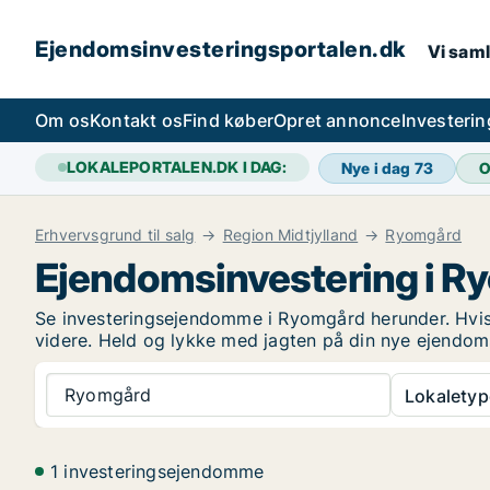
Ejendomsinvesteringsportalen.dk
Vi saml
Om os
Kontakt os
Find køber
Opret annonce
Investeri
LOKALEPORTALEN.DK I DAG:
Nye i dag
73
O
Erhvervsgrund til salg
Region Midtjylland
Ryomgård
Ejendomsinvestering i R
Se investeringsejendomme i Ryomgård herunder. Hvis d
videre. Held og lykke med jagten på din nye ejendom
Ryomgård
Lokaletyp
1 investeringsejendomme