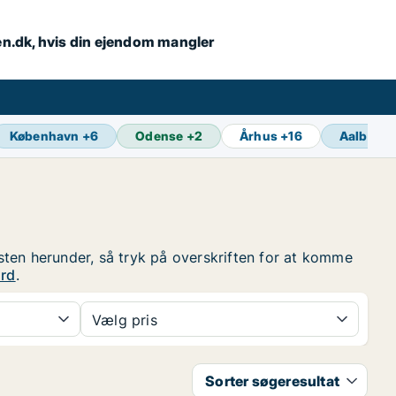
en.dk, hvis din ejendom mangler
København
+
6
Odense
+
2
Århus
+
16
Aalborg
sten herunder, så tryk på overskriften for at komme
ård
.
Vælg pris
Sorter søgeresultat