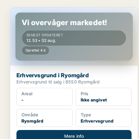
Erhvervsgrund i Ryomgård
Vi overvåger markedet!
SENEST OPDATERET
12.53 • 02 aug.
Oprettet 4 d
Erhvervsgrund i Ryomgård
Erhvervsgrund til salg i 8550 Ryomgård
Areal
Pris
-
Ikke angivet
Område
Type
Ryomgård
Erhvervsgrund
Mere info