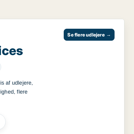
Se flere udlejere
→
ices
s af udlejere,
ighed, flere