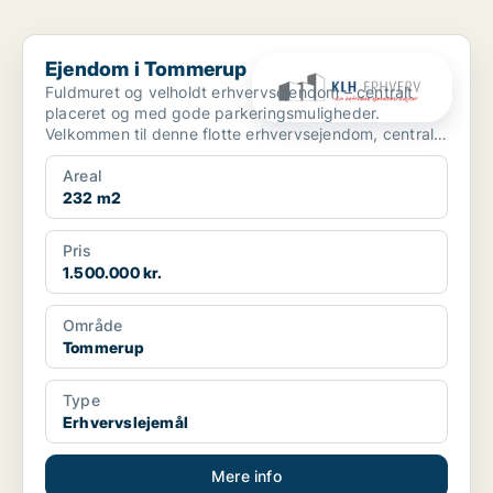
Ejendom i Tommerup
Ejendom i Tommerup
Fuldmuret og velholdt erhvervsejendom – centralt
placeret og med gode parkeringsmuligheder.
Velkommen til denne flotte erhvervsejendom, centralt
beliggen...
Areal
232 m2
Pris
1.500.000 kr.
Område
Tommerup
Type
Erhvervslejemål
Mere info