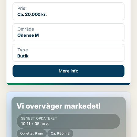
Pris
Ca. 20.000 kr.
Område
Odense M
Type
Butik
Mere info
Kontorejendom i Langeskov
Vi overvåger markedet!
SENEST OPDATERET
10.11 • 05 nov.
Oprettet 9 mo
Ca. 980 m2