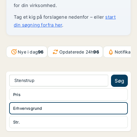
for din virksomhed.
Tag et kig på forslagene nedenfor – eller
start
din søgning forfra her
.
Nye i dag
96
Opdaterede 24h
96
Notifikati
Stenstrup
Søg
Pris
Erhvervsgrund
Str.