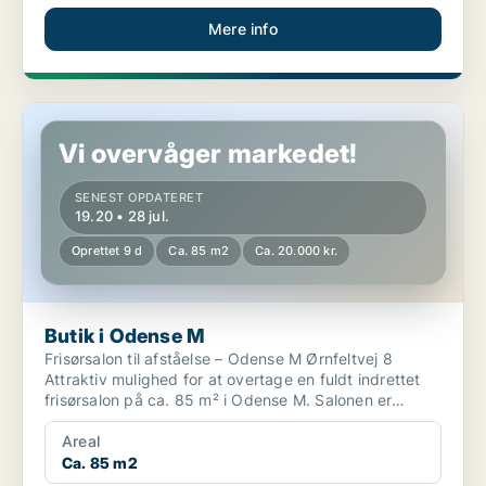
Mere info
Butik i Odense M
Vi overvåger markedet!
SENEST OPDATERET
19.20 • 28 jul.
Oprettet 9 d
Ca. 85 m2
Ca. 20.000 kr.
Butik i Odense M
Frisørsalon til afståelse – Odense M Ørnfeltvej 8
Attraktiv mulighed for at overtage en fuldt indrettet
frisørsalon på ca. 85 m² i Odense M. Salonen er
mod...
Areal
Ca. 85 m2