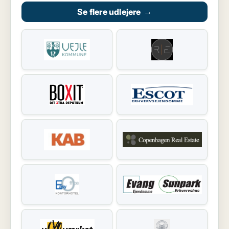
Se flere udlejere
→