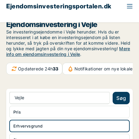
Ejendomsinvesteringsportalen.dk
Erhvervsgrund til salg
Vejle
Ejendomsinvestering i Vejle
Se investeringsejendomme i Vejle herunder. Hvis du er
interesseret i at købe en investeringsejendom på listen
herunder, så tryk på overskriften for at komme videre. Held
og lykke med jagten på din nye ejendomsinvestering!
Mere
info om ejendomsinvestering i Vejle
.
Opdaterede 24h
33
Notifikationer om nye lokaler
3
Vejle
Søg
Pris
Erhvervsgrund