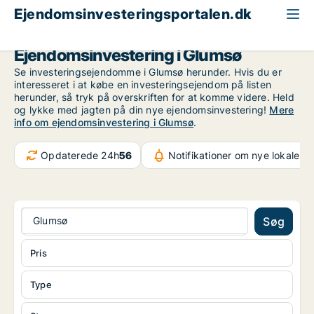
Ejendomsinvesteringsportalen.dk
Region Sjælland
Glumsø
Ejendomsinvestering i Glumsø
Se investeringsejendomme i Glumsø herunder. Hvis du er
interesseret i at købe en investeringsejendom på listen
herunder, så tryk på overskriften for at komme videre. Held
og lykke med jagten på din nye ejendomsinvestering!
Mere
info om ejendomsinvestering i Glumsø
.
Opdaterede 24h
56
Notifikationer om nye lokaler
5
Glumsø
Søg
Pris
Type