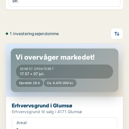
Str.
1 investeringsejendomme
Erhvervsgrund i Glumsø
Vi overvåger markedet!
SENEST OPDATERET
17.57 • 07 jul.
Oprettet 29 d
Ca. 4.470.000 kr.
Erhvervsgrund i Glumsø
Erhvervsgrund til salg i 4171 Glumsø
Areal
-