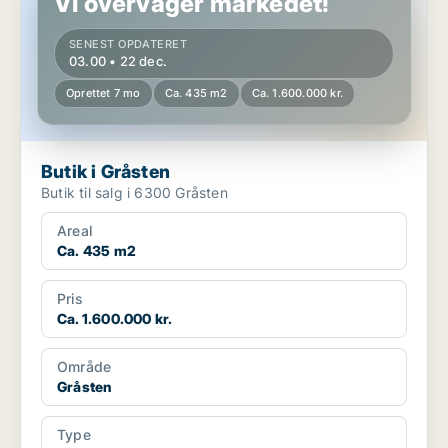
Vi overvåger markedet!
SENEST OPDATERET
03.00 • 22 dec.
Oprettet 7 mo
Ca. 435 m2
Ca. 1.600.000 kr.
Butik i Gråsten
Butik til salg i 6300 Gråsten
Areal
Ca. 435 m2
Pris
Ca. 1.600.000 kr.
Område
Gråsten
Type