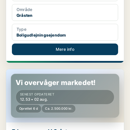
Område
Gråsten
Type
Boligudlejningsejendom
Mere info
Erhvervsgrund i Gråsten
Vi overvåger markedet!
SENEST OPDATERET
12.53 • 02 aug.
Oprettet 6 d
Ca. 2.500.000 kr.