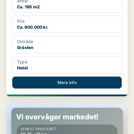
Areal
Ca. 195 m2
Pris
Ca. 600.000 kr.
Område
Gråsten
Type
Hotel
Mere info
Ejendom i Gråsten
Vi overvåger markedet!
SENEST OPDATERET