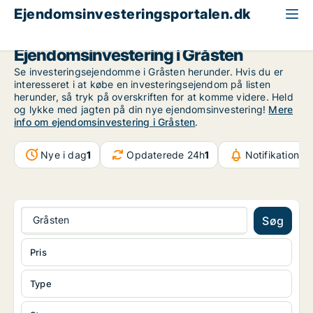
Ejendomsinvesteringsportalen.dk
Region Sydjylland
Gråsten
Ejendomsinvestering i Gråsten
Se investeringsejendomme i Gråsten herunder. Hvis du er
interesseret i at købe en investeringsejendom på listen
herunder, så tryk på overskriften for at komme videre. Held
og lykke med jagten på din nye ejendomsinvestering!
Mere
info om ejendomsinvestering i Gråsten
.
Nye i dag
1
Opdaterede 24h
1
Notifikationer
Gråsten
Søg
Pris
Type