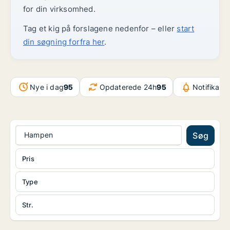
for din virksomhed.
Tag et kig på forslagene nedenfor – eller
start
din søgning forfra her
.
Nye i dag
95
Opdaterede 24h
95
Notifikati
Hampen
Søg
Pris
Type
Str.