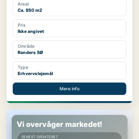
Areal
Ca. 850 m2
Pris
Ikke angivet
Område
Randers SØ
Type
Erhvervslejemål
Mere info
Butik i Hobro
Vi overvåger markedet!
SENEST OPDATERET