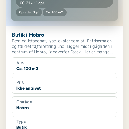
00.31 • 11 apr.
Oprettet 8 yr
Ca. 100 m2
Butik i Hobro
Pæn og istandsat, lyse lokaler som pt. Er frisørsalon
og før det tøjforretning uno. Ligger midt i gågaden i
centrum af Hobro, ligeoverfor Føtex. Her er mange...
Areal
Ca. 100 m2
Pris
Ikke angivet
Område
Hobro
Type
Butik