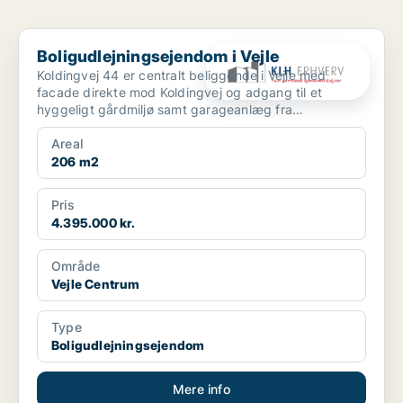
Boligudlejningsejendom i Vejle
Boligudlejningsejendom i Vejle
Koldingvej 44 er centralt beliggende i Vejle med
facade direkte mod Koldingvej og adgang til et
hyggeligt gårdmiljø samt garageanlæg fra
Bleggaardsgade. Ejen...
Areal
206 m2
Pris
4.395.000 kr.
Område
Vejle Centrum
Type
Boligudlejningsejendom
Mere info