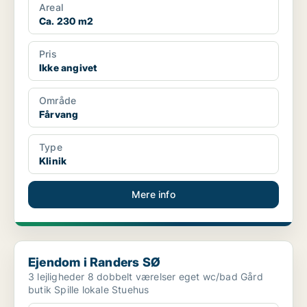
Areal
Ca. 230 m2
Pris
Ikke angivet
Område
Fårvang
Type
Klinik
Mere info
Ejendom i Randers SØ
Ejendom i Randers SØ
3 lejligheder 8 dobbelt værelser eget wc/bad Gård
butik Spille lokale Stuehus