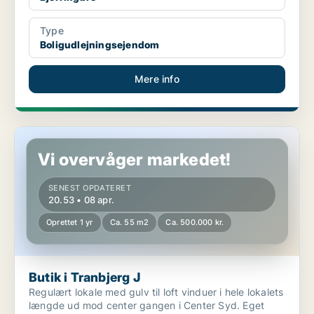
Type
Boligudlejningsejendom
Mere info
Butik i Tranbjerg J
Vi overvåger markedet!
SENEST OPDATERET
20.53 • 08 apr.
Oprettet 1 yr
Ca. 55 m2
Ca. 500.000 kr.
Butik i Tranbjerg J
Regulært lokale med gulv til loft vinduer i hele lokalets
længde ud mod center gangen i Center Syd. Eget