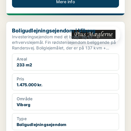
Mere info
Boligudlejningsejendom i Viborg
Boligudlejningsejendom i Viborg
Investeringsejendom med et bolig- og et
erhvervslejemål. Fin rødstensejendom beliggende på
Randersvej. Boliglejemålet, der er på 137 kvm +
kælder, ind...
Areal
233 m2
Pris
1.475.000 kr.
Område
Viborg
Type
Boligudlejningsejendom