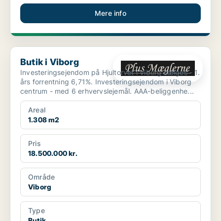
Mere info
Butik i Viborg
Butik i Viborg
Investeringsejendom på Hjultorvet i Viborg sælges - 1.
års forrentning 6,71%. Investeringsejendom i Viborg
centrum - med 6 erhvervslejemål. AAA-beliggenhe...
Areal
1.308 m2
Pris
18.500.000 kr.
Område
Viborg
Type
Butik