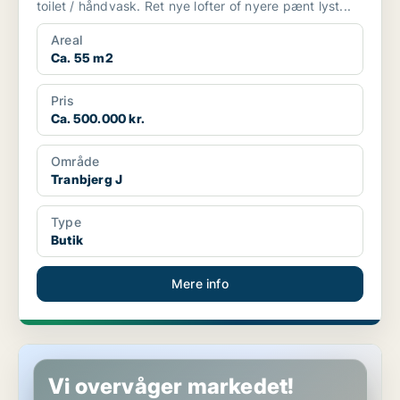
toilet / håndvask. Ret nye lofter of nyere pænt lyst...
Areal
Ca. 55 m2
Pris
Ca. 500.000 kr.
Område
Tranbjerg J
Type
Butik
Mere info
Restaurant i Vejle
Vi overvåger markedet!