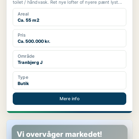
toilet / håndvask. Ret nye lofter of nyere pænt lyst...
Areal
Ca. 55 m2
Pris
Ca. 500.000 kr.
Område
Tranbjerg J
Type
Butik
Mere info
Restaurant i Vejle
Vi overvåger markedet!