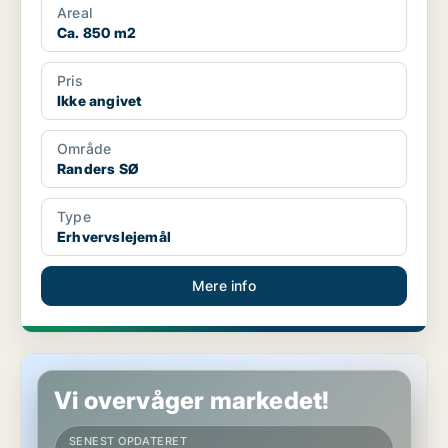
Areal
Ca. 850 m2
Pris
Ikke angivet
Område
Randers SØ
Type
Erhvervslejemål
Mere info
Butik i Hobro
Vi overvåger markedet!
SENEST OPDATERET