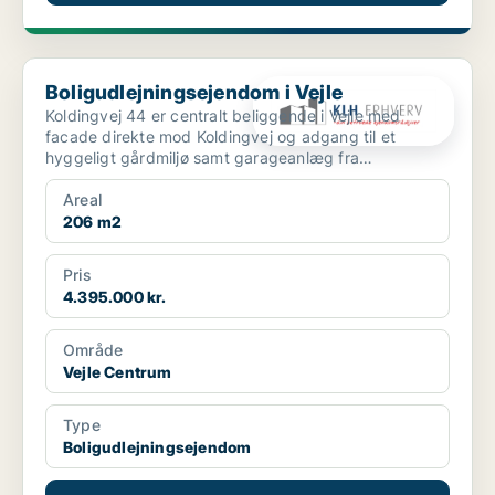
Boligudlejningsejendom i Vejle
Boligudlejningsejendom i Vejle
Koldingvej 44 er centralt beliggende i Vejle med
facade direkte mod Koldingvej og adgang til et
hyggeligt gårdmiljø samt garageanlæg fra
Bleggaardsgade. Ejen...
Areal
206 m2
Pris
4.395.000 kr.
Område
Vejle Centrum
Type
Boligudlejningsejendom