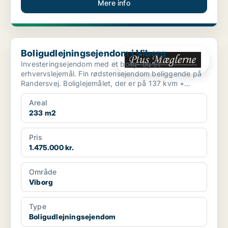
Mere info
Boligudlejningsejendom i Viborg
Boligudlejningsejendom i Viborg
Investeringsejendom med et bolig- og et
erhvervslejemål. Fin rødstensejendom beliggende på
Randersvej. Boliglejemålet, der er på 137 kvm +
kælder, ind...
Areal
233 m2
Pris
1.475.000 kr.
Område
Viborg
Type
Boligudlejningsejendom