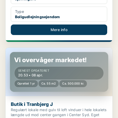
Type
Boligudlejningsejendom
Mere info
Butik i Tranbjerg J
Vi overvåger markedet!
SENEST OPDATERET
20.53 • 08 apr.
Oprettet 1 yr
Ca. 55 m2
Ca. 500.000 kr.
Butik i Tranbjerg J
Regulært lokale med gulv til loft vinduer i hele lokalets
længde ud mod center gangen i Center Syd. Eget