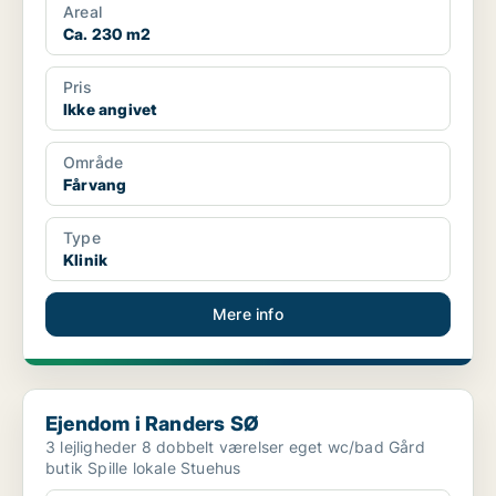
Areal
Ca. 230 m2
Pris
Ikke angivet
Område
Fårvang
Type
Klinik
Mere info
Ejendom i Randers SØ
Ejendom i Randers SØ
3 lejligheder 8 dobbelt værelser eget wc/bad Gård
butik Spille lokale Stuehus