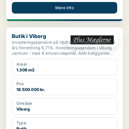
Mere info
Butik i Viborg
Butik i Viborg
Investeringsejendom på Hjultorvet i Viborg sælges - 1.
års forrentning 6,71%. Investeringsejendom i Viborg
centrum - med 6 erhvervslejemål. AAA-beliggenhe...
Areal
1.308 m2
Pris
18.500.000 kr.
Område
Viborg
Type
Butik