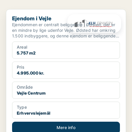
Ejendom i Vejle
Ejendom i Vejle
Ejendommen er centralt beliggende i Ødsted, der er
en mindre by lige udenfor Vejle. Ødsted har omkring
1.500 indbyggere, og denne ejendom er beliggende
midt ...
Areal
5.757 m2
Pris
4.995.000 kr.
Område
Vejle Centrum
Type
Erhvervslejemål
Mere info