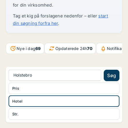
for din virksomhed.
Tag et kig på forslagene nedenfor – eller
start
din søgning forfra her
.
Nye i dag
69
Opdaterede 24h
70
Notifikatio
Holstebro
Søg
Pris
Hotel
Str.