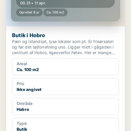
00.31 • 11 apr.
Oprettet 8 yr
Ca. 100 m2
Butik i Hobro
Pæn og istandsat, lyse lokaler som pt. Er frisørsalon
og før det tøjforretning uno. Ligger midt i gågaden i
centrum af Hobro, ligeoverfor Føtex. Her er mange...
Areal
Ca. 100 m2
Pris
Ikke angivet
Område
Hobro
Type
Butik