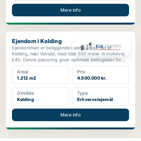
Mere info
Ejendom i Kolding
Ejendom i Kolding
Ejendommen er beliggende i den sydlige del af
Kolding, nær Vonsild, med blot 500 meter til motorvej
E45. Denne placering giver optimale betingelser for
både ...
Areal
Pris
1.212 m2
4.500.000 kr.
Område
Type
Kolding
Erhvervslejemål
Mere info