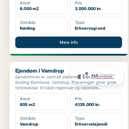
Areal
Pris
6.000 m2
3.000.000 kr.
Område
Type
Kolding
Erhvervsgrund
Mere info
Ejendom i Vamdrup
Ejendom i Vamdrup
Ejendommen er centralt placeret i Trekantområdet,
Kolding Kommune, Vamdrup. Placeringen giver gode
forbindelser til både regionale og nationale
transportkorr...
Areal
Pris
805 m2
4.135.000 kr.
Område
Type
Vamdrup
Erhvervslejemål