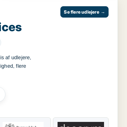
Se flere udlejere
→
ices
s af udlejere,
ighed, flere