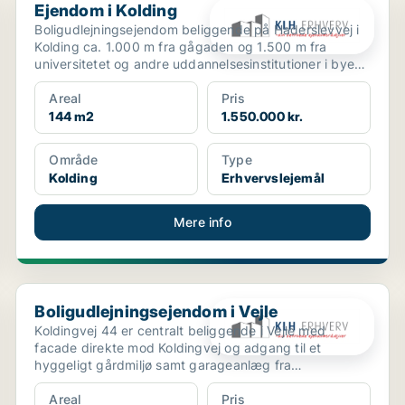
Ejendom i Kolding
Boligudlejningsejendom beliggende på Haderslevvej i
Kolding ca. 1.000 m fra gågaden og 1.500 m fra
universitetet og andre uddannelsesinstitutioner i byen.
...
Areal
Pris
144 m2
1.550.000 kr.
Område
Type
Kolding
Erhvervslejemål
Mere info
Boligudlejningsejendom i Vejle
Boligudlejningsejendom i Vejle
Koldingvej 44 er centralt beliggende i Vejle med
facade direkte mod Koldingvej og adgang til et
hyggeligt gårdmiljø samt garageanlæg fra
Bleggaardsgade. Ejen...
Areal
Pris