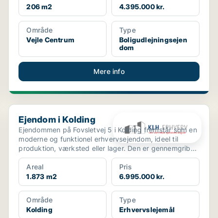
206 m2
4.395.000 kr.
Område
Type
Vejle Centrum
Boligudlejningsejen
dom
Mere info
Ejendom i Kolding
Ejendom i Kolding
Ejendommen på Fovsletvej 5 i Kolding fremstår som en
moderne og funktionel erhvervsejendom, ideel til
produktion, værksted eller lager. Den er gennemgrib...
Areal
Pris
1.873 m2
6.995.000 kr.
Område
Type
Kolding
Erhvervslejemål