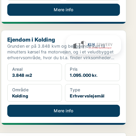
Mere info
Ejendom i Kolding
Ejendom i Kolding
Grunden er på 3.848 kvm og beliggende kun få
minutters kørsel fra motorvejen, og i et veludbygget
erhvervsområde, hvor du bl.a. finder virksomheder
som David...
Areal
Pris
3.848 m2
1.095.000 kr.
Område
Type
Kolding
Erhvervslejemål
Mere info