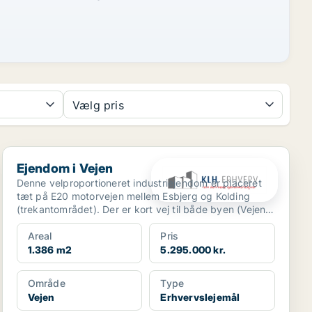
Vælg pris
Ejendom i Vejen
Ejendom i Vejen
Denne velproportioneret industriejendom er placeret
tæt på E20 motorvejen mellem Esbjerg og Kolding
(trekantområdet). Der er kort vej til både byen (Vejen)
o...
Areal
Pris
1.386 m2
5.295.000 kr.
Område
Type
Vejen
Erhvervslejemål