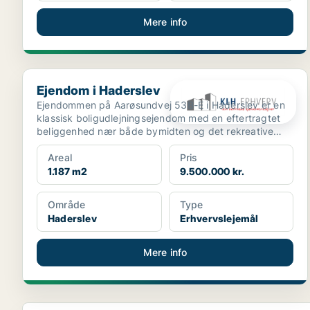
Mere info
Ejendom i Haderslev
Ejendom i Haderslev
Ejendommen på Aarøsundvej 53B-E i Haderslev er en
klassisk boligudlejningsejendom med en eftertragtet
beliggenhed nær både bymidten og det rekreative
havnemi...
Areal
Pris
1.187 m2
9.500.000 kr.
Område
Type
Haderslev
Erhvervslejemål
Mere info