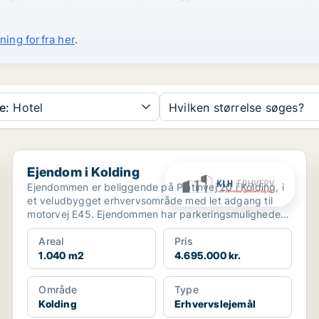
ning forfra her
.
e:
Hotel
Hvilken størrelse søges?
Ejendom i Kolding
Ejendom i Kolding
Ejendommen er beliggende på Platinvej 20 i Kolding, i
et veludbygget erhvervsområde med let adgang til
motorvej E45. Ejendommen har parkeringsmuligheder
...
Areal
Pris
1.040 m2
4.695.000 kr.
Område
Type
Kolding
Erhvervslejemål