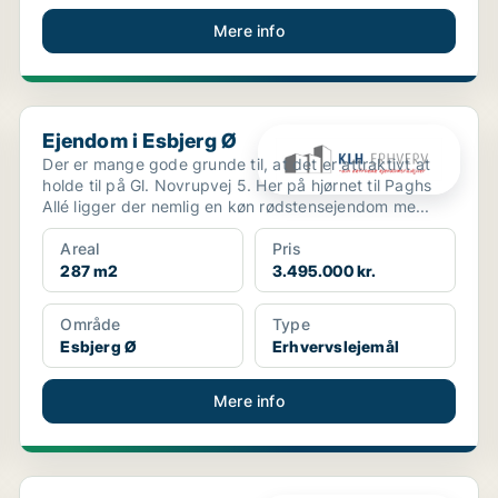
Mere info
Ejendom i Esbjerg Ø
Ejendom i Esbjerg Ø
Der er mange gode grunde til, at det er attraktivt at
holde til på Gl. Novrupvej 5. Her på hjørnet til Paghs
Allé ligger der nemlig en køn rødstensejendom me...
Areal
Pris
287 m2
3.495.000 kr.
Område
Type
Esbjerg Ø
Erhvervslejemål
Mere info
Ejendom i Kolding