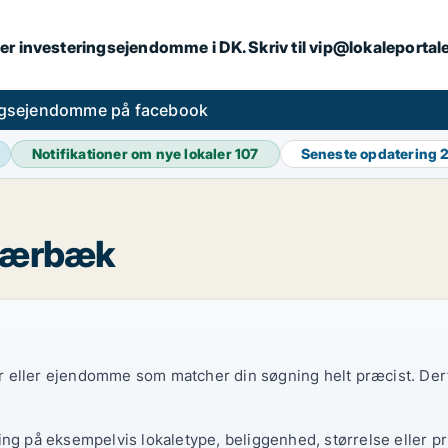
er investeringsejendomme i DK. Skriv til vip@lokaleportal
ngsejendomme på facebook
Notifikationer om nye lokaler
107
Seneste opdatering
2
Skærbæk
ler eller ejendomme som matcher din søgning helt præcist. Derf
ing på eksempelvis lokaletype, beliggenhed, størrelse eller pr