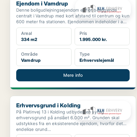
Ejendom i Vamdrup
Denne boligudlejningsejendom er flot beliggende
centralt i Vamdrup med kort afstand til centrum og kun
600 meter fra stationen. Ejendommen indeholder i a...
Areal
Pris
334 m2
1.995.000 kr.
Område
Type
Vamdrup
Erhvervslejemål
Mere info
Erhvervsgrund i Kolding
Erhvervsgrund i Kolding
På Platinvej 13 i Kolding udbydes en synlig
erhvervsgrund på anslået 6.000 m². Grunden skal
udstykkes fra en eksisterende ejendom, hvorfor det
endelige grund...