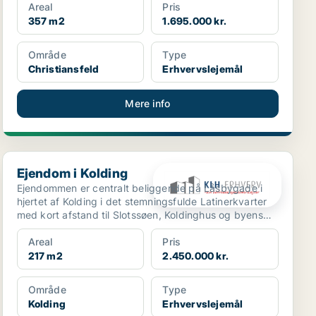
Areal
Pris
357 m2
1.695.000 kr.
Område
Type
Christiansfeld
Erhvervslejemål
Mere info
Ejendom i Kolding
Ejendom i Kolding
Ejendommen er centralt beliggende på Låsbygade i
hjertet af Kolding i det stemningsfulde Latinerkvarter
med kort afstand til Slotssøen, Koldinghus og byens
g...
Areal
Pris
217 m2
2.450.000 kr.
Område
Type
Kolding
Erhvervslejemål