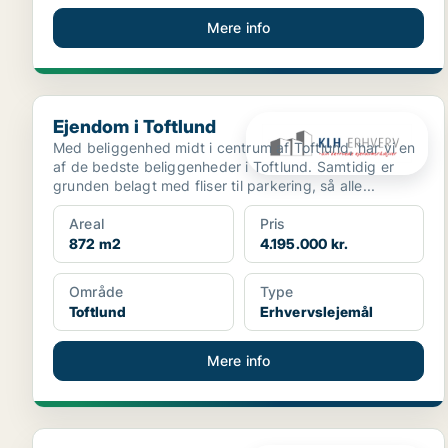
Mere info
Ejendom i Toftlund
Ejendom i Toftlund
Med beliggenhed midt i centrum af Toftlund, har vi en
af de bedste beliggenheder i Toftlund. Samtidig er
grunden belagt med fliser til parkering, så alle...
Areal
Pris
872 m2
4.195.000 kr.
Område
Type
Toftlund
Erhvervslejemål
Mere info
Ejendom i Vamdrup