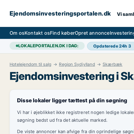
Ejendomsinvesteringsportalen.dk
Vi saml
Om os
Kontakt os
Find køber
Opret annonce
Investeri
LOKALEPORTALEN.DK I DAG:
Opdaterede 24h
3
Hotelejendom til salg
Region Sydjylland
Skærbæk
Ejendomsinvestering i 
Disse lokaler ligger tættest på din søgning
Vi har i øjeblikket ikke registreret nogen ledige loka
søgning bedst ud fra det aktuelle marked.
De viste annoncer kan afvige fra din oprindelige søgn