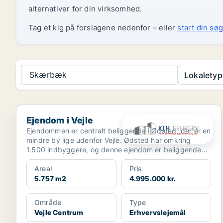
alternativer for din virksomhed.
Tag et kig på forslagene nedenfor – eller
start din søg
Skærbæk
Lokaletyp
Ejendom i Vejle
Ejendom i Vejle
Ejendommen er centralt beliggende i Ødsted, der er en
mindre by lige udenfor Vejle. Ødsted har omkring
1.500 indbyggere, og denne ejendom er beliggende
midt ...
Areal
Pris
5.757 m2
4.995.000 kr.
Område
Type
Vejle Centrum
Erhvervslejemål