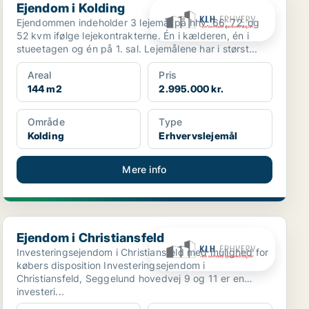
Ejendom i Kolding
Ejendommen indeholder 3 lejemål på hhv. 66, 72, og
52 kvm ifølge lejekontrakterne. Én i kælderen, én i
stueetagen og én på 1. sal. Lejemålene har i størst...
Areal
Pris
144 m2
2.995.000 kr.
Område
Type
Kolding
Erhvervslejemål
Mere info
Ejendom i Christiansfeld
Ejendom i Christiansfeld
Investeringsejendom i Christiansfeld med mulighed for
købers disposition Investeringsejendom i
Christiansfeld, Seggelund hovedvej 9 og 11 er en
investeri...