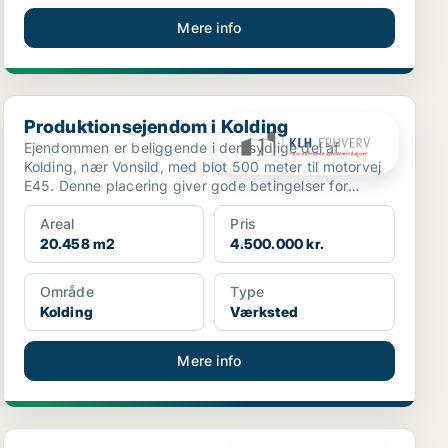
Mere info
Produktionsejendom i Kolding
Produktionsejendom i Kolding
Ejendommen er beliggende i den sydlige del af
Kolding, nær Vonsild, med blot 500 meter til motorvej
E45. Denne placering giver gode betingelser for
erhvervsm...
Areal
Pris
20.458 m2
4.500.000 kr.
Område
Type
Kolding
Værksted
Mere info
Ejendom i Kolding