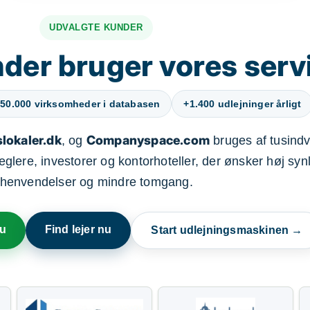
UDVALGTE KUNDER
der bruger vores serv
50.000 virksomheder i databasen
+1.400 udlejninger årligt
lokaler.dk
Companyspace.com
, og
bruges af tusindvi
ere, investorer og kontorhoteller, der ønsker høj synl
henvendelser og mindre tomgang.
nu
Find lejer nu
Start udlejningsmaskinen →