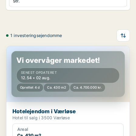
Str.
1 investeringsejendomme
Hotelejendom i Værløse
Vi overvåger markedet!
SENEST OPDATERET
12.54 • 02 aug.
Oprettet 4 d
Ca. 430 m2
Ca. 4.700.000 kr.
Hotelejendom i Værløse
Hotel til salg i 3500 Værløse
Areal
Ca. 430 m2