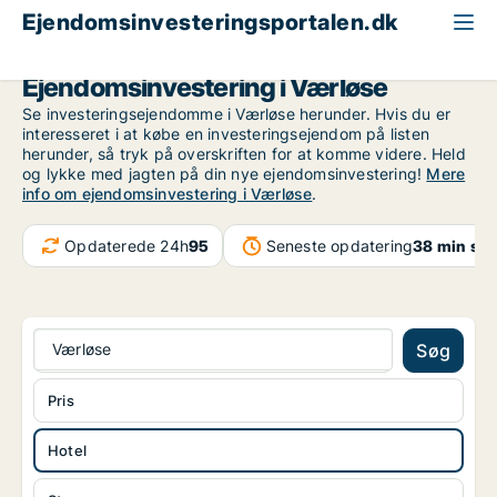
Ejendomsinvesteringsportalen.dk
Hotelejendom til salg
Nordsjælland
Værløse
Ejendomsinvestering i Værløse
Se investeringsejendomme i Værløse herunder. Hvis du er
interesseret i at købe en investeringsejendom på listen
herunder, så tryk på overskriften for at komme videre. Held
og lykke med jagten på din nye ejendomsinvestering!
Mere
info om ejendomsinvestering i Værløse
.
Opdaterede 24h
95
Seneste opdatering
38 min sid
Værløse
Søg
Pris
Hotel