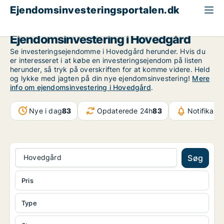
Ejendomsinvesteringsportalen.dk
Region Midtjylland
Hovedgård
Ejendomsinvestering i Hovedgård
Se investeringsejendomme i Hovedgård herunder. Hvis du
er interesseret i at købe en investeringsejendom på listen
herunder, så tryk på overskriften for at komme videre. Held
og lykke med jagten på din nye ejendomsinvestering!
Mere
info om ejendomsinvestering i Hovedgård
.
Nye i dag
83
Opdaterede 24h
83
Notifikati
Hovedgård
Søg
Pris
Type