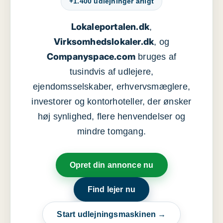
+1.400 udlejninger årligt
Lokaleportalen.dk
,
Virksomhedslokaler.dk
, og
Companyspace.com
bruges af
tusindvis af udlejere,
ejendomsselskaber, erhvervsmæglere,
investorer og kontorhoteller, der ønsker
høj synlighed, flere henvendelser og
mindre tomgang.
Opret din annonce nu
Find lejer nu
Start udlejningsmaskinen →