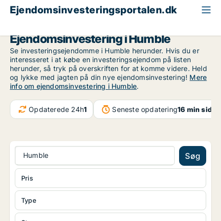
Ejendomsinvesteringsportalen.dk
Fyn
Humble
Ejendomsinvestering i Humble
Se investeringsejendomme i Humble herunder. Hvis du er
interesseret i at købe en investeringsejendom på listen
herunder, så tryk på overskriften for at komme videre. Held
og lykke med jagten på din nye ejendomsinvestering!
Mere
info om ejendomsinvestering i Humble
.
Opdaterede 24h
1
Seneste opdatering
16 min siden
Humble
Søg
Pris
Type