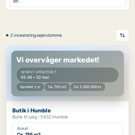
Str.
2 investeringsejendomme
Butik i Humble
Vi overvåger markedet!
SENEST OPDATERET
03.06 • 02 mar.
Oprettet 2 yr
Ca. 755 m2
Ca. 2.000.000 kr.
Butik i Humble
Butik til salg i 5932 Humble
Areal
Ca. 755 m2