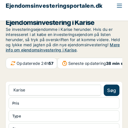
Ejendomsinvesteringsportalen.dk
Region Sjælland
Karise
Ejendomsinvestering i Karise
Se investeringsejendomme i Karise herunder. Hvis du er
interesseret i at købe en investeringsejendom på listen
herunder, så tryk på overskriften for at komme videre. Held
og lykke med jagten på din nye ejendomsinvestering!
Mere
info om ejendomsinvestering i Karise
.
Opdaterede 24h
57
Seneste opdatering
38 min sid
Karise
Søg
Pris
Type