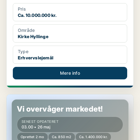
Pris
Ca. 10.000.000 kr.
Område
Kirke Hyllinge
Type
Erhvervslejemål
Mere info
Hotelejendom i Kirke Hyllinge
Vi overvåger markedet!
SENEST OPDATERET
03.00 • 26 maj
Oprettet 2 mo
Ca. 850 m2
Ca. 1.400.000 kr.