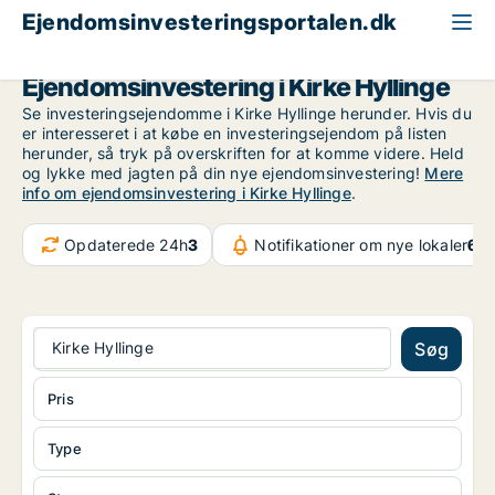
Ejendomsinvesteringsportalen.dk
Region Sjælland
Kirke Hyllinge
Ejendomsinvestering i Kirke Hyllinge
Se investeringsejendomme i Kirke Hyllinge herunder. Hvis du
er interesseret i at købe en investeringsejendom på listen
herunder, så tryk på overskriften for at komme videre. Held
og lykke med jagten på din nye ejendomsinvestering!
Mere
info om ejendomsinvestering i Kirke Hyllinge
.
Opdaterede 24h
3
Notifikationer om nye lokaler
6.5
Kirke Hyllinge
Søg
Pris
Type