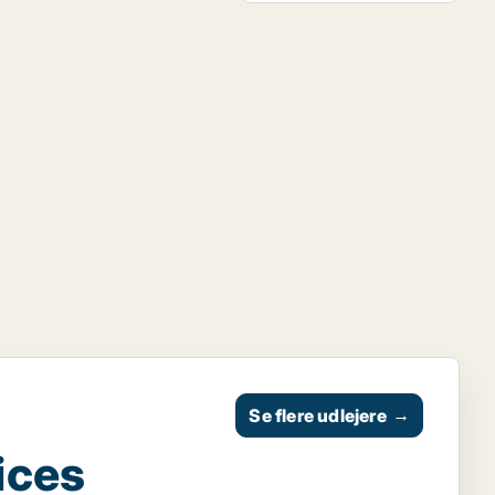
Se flere udlejere
→
ices