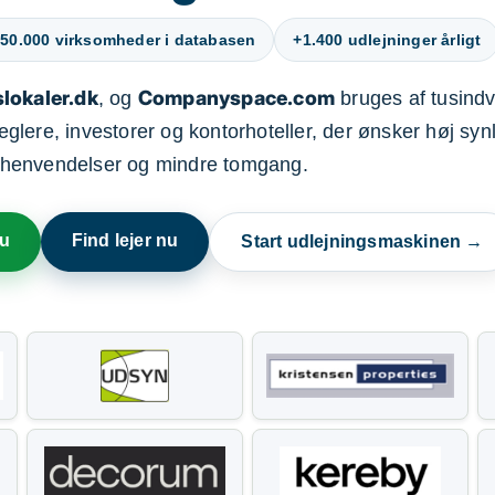
50.000 virksomheder i databasen
+1.400 udlejninger årligt
lokaler.dk
Companyspace.com
, og
bruges af tusindvi
ere, investorer og kontorhoteller, der ønsker høj synl
henvendelser og mindre tomgang.
nu
Find lejer nu
Start udlejningsmaskinen →