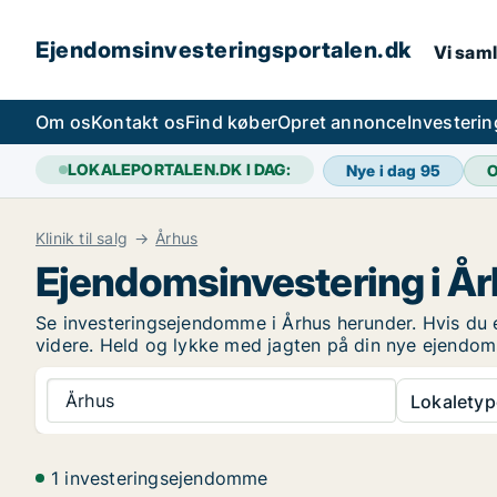
Ejendomsinvesteringsportalen.dk
Vi saml
Om os
Kontakt os
Find køber
Opret annonce
Investeri
LOKALEPORTALEN.DK I DAG:
Nye i dag
95
O
Klinik til salg
Århus
Ejendomsinvestering i Å
Se investeringsejendomme i Århus herunder. Hvis du e
videre. Held og lykke med jagten på din nye ejendom
Århus
Lokaletyp
1 investeringsejendomme