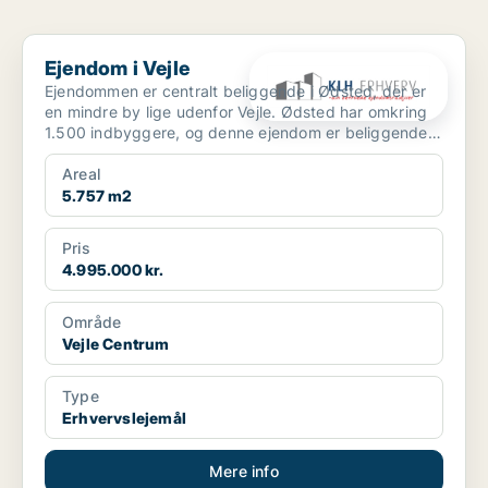
Ejendom i Vejle
Ejendom i Vejle
Ejendommen er centralt beliggende i Ødsted, der er
en mindre by lige udenfor Vejle. Ødsted har omkring
1.500 indbyggere, og denne ejendom er beliggende
midt ...
Areal
5.757 m2
Pris
4.995.000 kr.
Område
Vejle Centrum
Type
Erhvervslejemål
Mere info