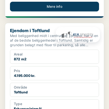
Mere info
Ejendom i Toftlund
Ejendom i Toftlund
Med beliggenhed midt i centrum af Toftlund, har vi en
af de bedste beliggenheder i Toftlund. Samtidig er
grunden belagt med fliser til parkering, så alle...
Areal
872 m2
Pris
4.195.000 kr.
Område
Toftlund
Type
Erhvervslejemål