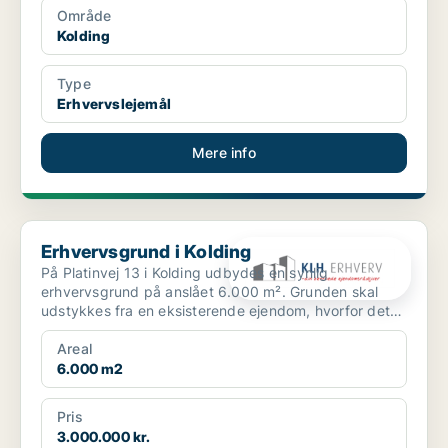
Område
Kolding
Type
Erhvervslejemål
Mere info
Erhvervsgrund i Kolding
Erhvervsgrund i Kolding
På Platinvej 13 i Kolding udbydes en synlig
erhvervsgrund på anslået 6.000 m². Grunden skal
udstykkes fra en eksisterende ejendom, hvorfor det
endelige grund...
Areal
6.000 m2
Pris
3.000.000 kr.