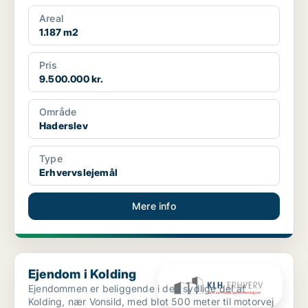
havnemi...
Areal
1.187 m2
Pris
9.500.000 kr.
Område
Haderslev
Type
Erhvervslejemål
Mere info
Ejendom i Kolding
Ejendom i Kolding
Ejendommen er beliggende i den sydlige del af
Kolding, nær Vonsild, med blot 500 meter til motorvej