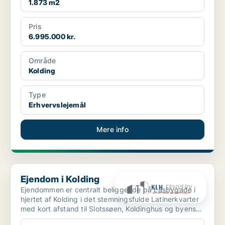
1.873 m2
Pris
6.995.000 kr.
Område
Kolding
Type
Erhvervslejemål
Mere info
Ejendom i Kolding
Ejendom i Kolding
Ejendommen er centralt beliggende på Låsbygade i
hjertet af Kolding i det stemningsfulde Latinerkvarter
med kort afstand til Slotssøen, Koldinghus og byens
g...