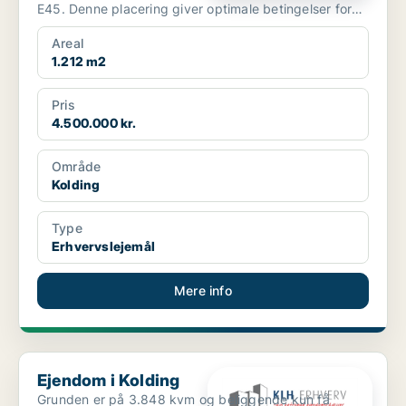
E45. Denne placering giver optimale betingelser for
både ...
Areal
1.212 m2
Pris
4.500.000 kr.
Område
Kolding
Type
Erhvervslejemål
Mere info
Ejendom i Kolding
Ejendom i Kolding
Grunden er på 3.848 kvm og beliggende kun få