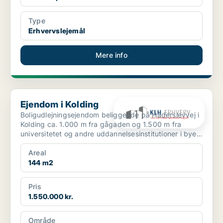
Type
Erhvervslejemål
Mere info
Ejendom i Kolding
Ejendom i Kolding
Boligudlejningsejendom beliggende på Haderslevvej i
Kolding ca. 1.000 m fra gågaden og 1.500 m fra
universitetet og andre uddannelsesinstitutioner i byen.
...
Areal
144 m2
Pris
1.550.000 kr.
Område