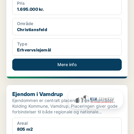
Pris
1.695.000 kr.
Område
Christiansfeld
Type
Erhvervslejemål
Mere info
Ejendom i Vamdrup
Ejendom i Vamdrup
Ejendommen er centralt placeret i Trekantområdet,
Kolding Kommune, Vamdrup. Placeringen giver gode
forbindelser til både regionale og nationale
transportkorr...
Areal
805 m2