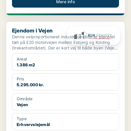
Mere info
Ejendom i Vejen
Ejendom i Vejen
Denne velproportioneret industriejendom er placeret
tæt på E20 motorvejen mellem Esbjerg og Kolding
(trekantområdet). Der er kort vej til både byen (Vejen)
o...
Areal
1.386 m2
Pris
5.295.000 kr.
Område
Vejen
Type
Erhvervslejemål