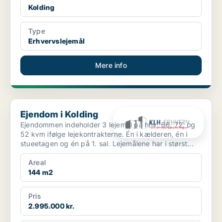
Kolding
Type
Erhvervslejemål
Mere info
Ejendom i Kolding
Ejendom i Kolding
Ejendommen indeholder 3 lejemål på hhv. 66, 72, og
52 kvm ifølge lejekontrakterne. Én i kælderen, én i
stueetagen og én på 1. sal. Lejemålene har i størst...
Areal
144 m2
Pris
2.995.000 kr.