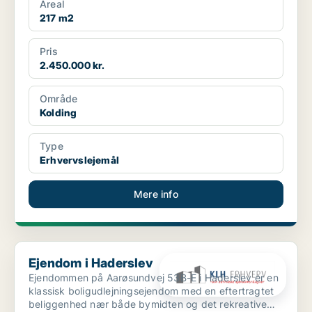
Areal
217 m2
Pris
2.450.000 kr.
Område
Kolding
Type
Erhvervslejemål
Mere info
Ejendom i Haderslev
Ejendom i Haderslev
Ejendommen på Aarøsundvej 53B-E i Haderslev er en
klassisk boligudlejningsejendom med en eftertragtet
beliggenhed nær både bymidten og det rekreative