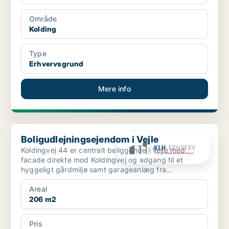
Område
Kolding
Type
Erhvervsgrund
Mere info
Boligudlejningsejendom i Vejle
Boligudlejningsejendom i Vejle
Koldingvej 44 er centralt beliggende i Vejle med
facade direkte mod Koldingvej og adgang til et
hyggeligt gårdmiljø samt garageanlæg fra
Bleggaardsgade. Ejen...
Areal
206 m2
Pris