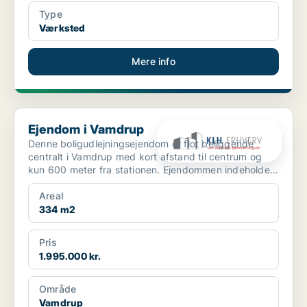
Type
Værksted
Mere info
Ejendom i Vamdrup
Ejendom i Vamdrup
Denne boligudlejningsejendom er flot beliggende
centralt i Vamdrup med kort afstand til centrum og
kun 600 meter fra stationen. Ejendommen indeholder i
a...
Areal
334 m2
Pris
1.995.000 kr.
Område
Vamdrup