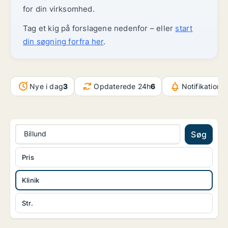
for din virksomhed.
Tag et kig på forslagene nedenfor – eller
start
din søgning forfra her
.
Nye i dag
3
Opdaterede 24h
6
Notifikatione
Billund
Søg
Pris
Klinik
Str.