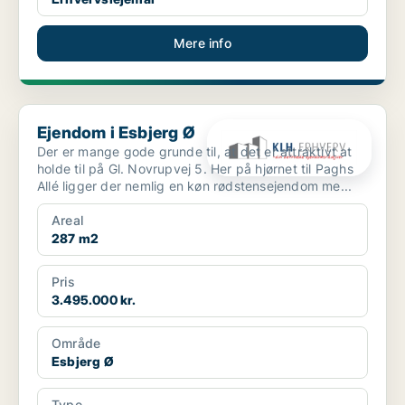
Mere info
Ejendom i Esbjerg Ø
Ejendom i Esbjerg Ø
Der er mange gode grunde til, at det er attraktivt at
holde til på Gl. Novrupvej 5. Her på hjørnet til Paghs
Allé ligger der nemlig en køn rødstensejendom me...
Areal
287 m2
Pris
3.495.000 kr.
Område
Esbjerg Ø
Type