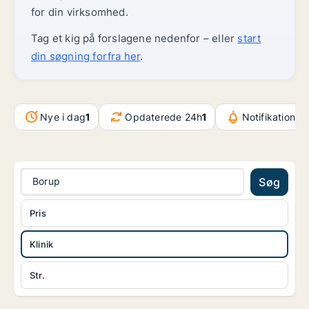
for din virksomhed.
Tag et kig på forslagene nedenfor – eller
start
din søgning forfra her
.
Nye i dag
1
Opdaterede 24h
1
Notifikationer
Borup
Søg
Pris
Klinik
Str.