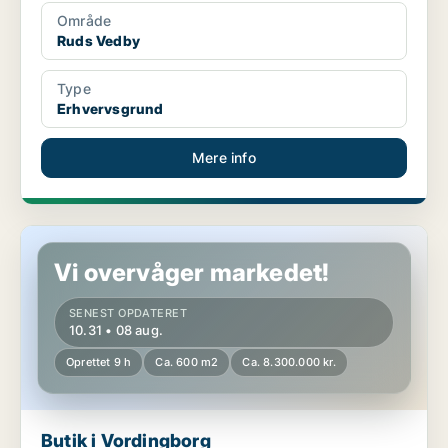
Område
Ruds Vedby
Type
Erhvervsgrund
Mere info
Butik i Vordingborg
Vi overvåger markedet!
SENEST OPDATERET
10.31 • 08 aug.
Oprettet 9 h
Ca. 600 m2
Ca. 8.300.000 kr.
Butik i Vordingborg