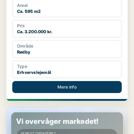
Areal
Ca. 595 m2
Pris
Ca. 3.200.000 kr.
Område
Rødby
Type
Erhvervslejemål
Mere info
Butik i Kalundborg
Vi overvåger markedet!
SENEST OPDATERET