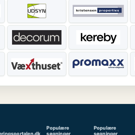
Populære
Populære
ringsportalen.dk
søgninger
søgninger