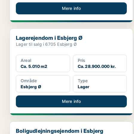
Mere info
Lagerejendom i Esbjerg Ø
Lagerejendom i Esbjerg Ø
Lager til salg i 6705 Esbjerg Ø
Areal
Pris
Ca. 5.010 m2
Ca. 28.900.000 kr.
Område
Type
Esbjerg Ø
Lager
Mere info
Boligudlejningsejendom i Esbjerg
Boligudlejningsejendom i Esbjerg