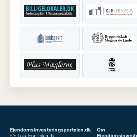
Ejendomsinvesteringsportalen.dk
Om
Ejendomsinveste
c/o Lokaleportalen.dk