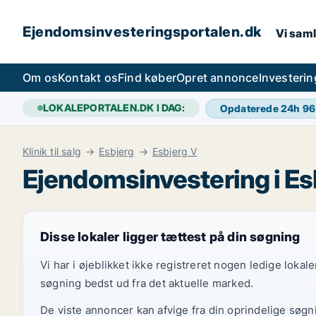
Ejendomsinvesteringsportalen.dk
Vi saml
Om os
Kontakt os
Find køber
Opret annonce
Investeri
LOKALEPORTALEN.DK I DAG:
Opdaterede 24h
96
Klinik til salg
Esbjerg
Esbjerg V
Ejendomsinvestering i Es
Disse lokaler ligger tættest på din søgning
Vi har i øjeblikket ikke registreret nogen ledige loka
søgning bedst ud fra det aktuelle marked.
De viste annoncer kan afvige fra din oprindelige søgn