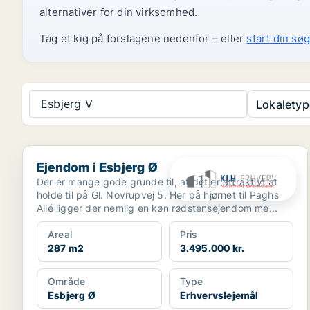
alternativer for din virksomhed.
Tag et kig på forslagene nedenfor – eller
start din søg
Esbjerg V
Lokaletyp
Ejendom i Esbjerg Ø
Ejendom i Esbjerg Ø
Der er mange gode grunde til, at det er attraktivt at
holde til på Gl. Novrupvej 5. Her på hjørnet til Paghs
Allé ligger der nemlig en køn rødstensejendom me...
Areal
Pris
287 m2
3.495.000 kr.
Område
Type
Esbjerg Ø
Erhvervslejemål