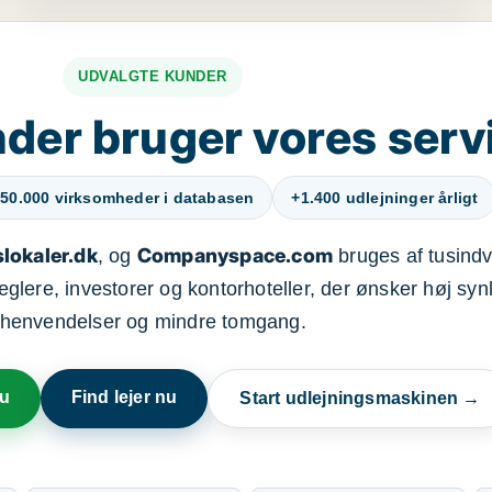
UDVALGTE KUNDER
der bruger vores serv
50.000 virksomheder i databasen
+1.400 udlejninger årligt
lokaler.dk
Companyspace.com
, og
bruges af tusindvi
ere, investorer og kontorhoteller, der ønsker høj synl
henvendelser og mindre tomgang.
nu
Find lejer nu
Start udlejningsmaskinen →