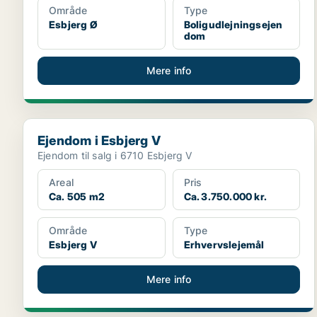
Område
Type
Esbjerg Ø
Boligudlejningsejen
dom
Mere info
Ejendom i Esbjerg V
Ejendom i Esbjerg V
Ejendom til salg i 6710 Esbjerg V
Areal
Pris
Ca. 505 m2
Ca. 3.750.000 kr.
Område
Type
Esbjerg V
Erhvervslejemål
Mere info