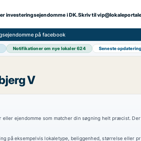
er investeringsejendomme i DK. Skriv til vip@lokaleportal
ngsejendomme på facebook
Notifikationer om nye lokaler
624
Seneste opdaterin
bjerg V
ler eller ejendomme som matcher din søgning helt præcist. Derf
ing på eksempelvis lokaletype, beliggenhed, størrelse eller pr