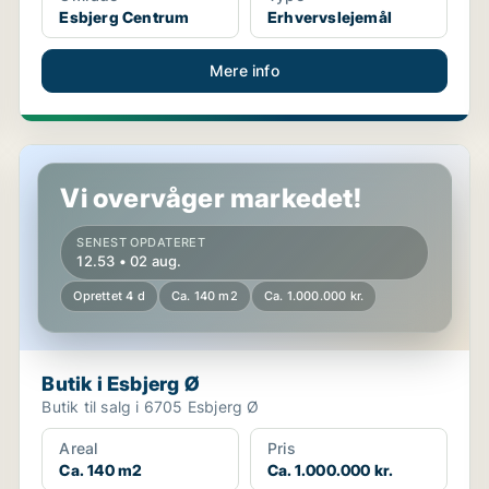
Esbjerg Centrum
Erhvervslejemål
Mere info
Butik i Esbjerg Ø
Vi overvåger markedet!
SENEST OPDATERET
12.53 • 02 aug.
Oprettet 4 d
Ca. 140 m2
Ca. 1.000.000 kr.
Butik i Esbjerg Ø
Butik til salg i 6705 Esbjerg Ø
Areal
Pris
Ca. 140 m2
Ca. 1.000.000 kr.