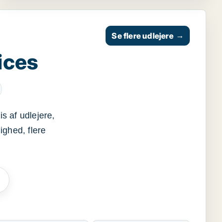
Se flere udlejere
→
ices
s af udlejere,
ighed, flere