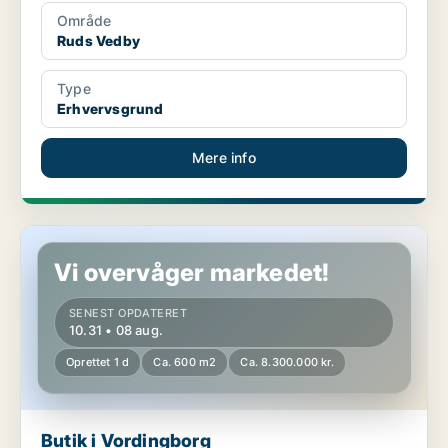
Område
Ruds Vedby
Type
Erhvervsgrund
Mere info
Butik i Vordingborg
Vi overvåger markedet!
SENEST OPDATERET
10.31 • 08 aug.
Oprettet 1 d
Ca. 600 m2
Ca. 8.300.000 kr.
Butik i Vordingborg