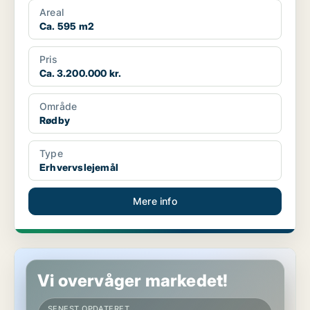
Areal
Ca. 595 m2
Pris
Ca. 3.200.000 kr.
Område
Rødby
Type
Erhvervslejemål
Mere info
Butik i Kalundborg
Vi overvåger markedet!
SENEST OPDATERET