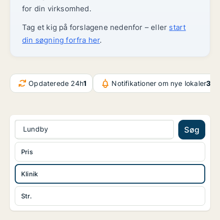
for din virksomhed.
Tag et kig på forslagene nedenfor – eller
start
din søgning forfra her
.
Opdaterede 24h
1
Notifikationer om nye lokaler
32.
Lundby
Søg
Pris
Klinik
Str.