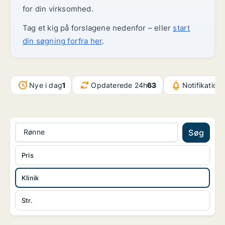
for din virksomhed.
Tag et kig på forslagene nedenfor – eller
start
din søgning forfra her
.
Nye i dag
1
Opdaterede 24h
63
Notifikation
Rønne
Søg
Pris
Klinik
Str.