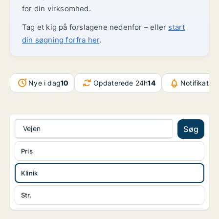
for din virksomhed.
Tag et kig på forslagene nedenfor – eller
start
din søgning forfra her
.
Nye i dag
10
Opdaterede 24h
14
Notifikatio
Vejen
Søg
Pris
Klinik
Str.