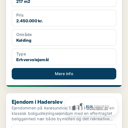
217 m2
Pris
2.450.000 kr.
Område
Kolding
Type
Erhvervslejemål
Mere info
Ejendom i Haderslev
Ejendom i Haderslev
Ejendommen på Aarøsundvej 53B-E i Haderslev er en
klassisk boligudlejningsejendom med en eftertragtet
beliggenhed nær både bymidten og det rekreative
havnemi...