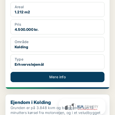
både ...
Areal
1.212 m2
Pris
4.500.000 kr.
Område
Kolding
Type
Erhvervslejemål
Mere info
Ejendom i Kolding
Ejendom i Kolding
Grunden er på 3.848 kvm og beliggende kun få
minutters kørsel fra motorvejen, og i et veludbygget