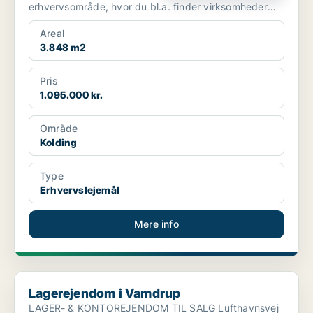
erhvervsområde, hvor du bl.a. finder virksomheder
som David...
Areal
3.848 m2
Pris
1.095.000 kr.
Område
Kolding
Type
Erhvervslejemål
Mere info
Lagerejendom i Vamdrup
Lagerejendom i Vamdrup
LAGER- & KONTOREJENDOM TIL SALG Lufthavnsvej