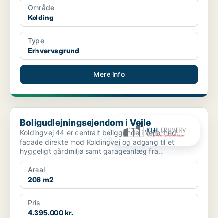
Område
Kolding
Type
Erhvervsgrund
Mere info
Boligudlejningsejendom i Vejle
Boligudlejningsejendom i Vejle
Koldingvej 44 er centralt beliggende i Vejle med
facade direkte mod Koldingvej og adgang til et
hyggeligt gårdmiljø samt garageanlæg fra
Bleggaardsgade. Ejen...
Areal
206 m2
Pris
4.395.000 kr.