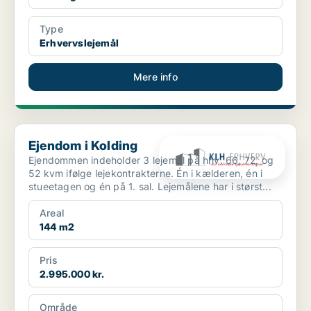
Type
Erhvervslejemål
Mere info
Ejendom i Kolding
Ejendom i Kolding
Ejendommen indeholder 3 lejemål på hhv. 66, 72, og
52 kvm ifølge lejekontrakterne. Én i kælderen, én i
stueetagen og én på 1. sal. Lejemålene har i størst...
Areal
144 m2
Pris
2.995.000 kr.
Område