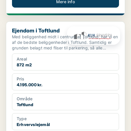
Mere info
Ejendom i Toftlund
Ejendom i Toftlund
Med beliggenhed midt i centrum af Toftlund, har vi en
af de bedste beliggenheder i Toftlund. Samtidig er
grunden belagt med fliser til parkering, så alle...
Areal
872 m2
Pris
4.195.000 kr.
Område
Toftlund
Type
Erhvervslejemål