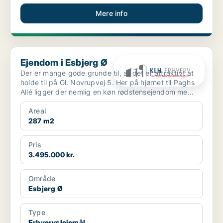
Mere info
Ejendom i Esbjerg Ø
Ejendom i Esbjerg Ø
Der er mange gode grunde til, at det er attraktivt at
holde til på Gl. Novrupvej 5. Her på hjørnet til Paghs
Allé ligger der nemlig en køn rødstensejendom me...
Areal
287 m2
Pris
3.495.000 kr.
Område
Esbjerg Ø
Type
Erhvervslejemål