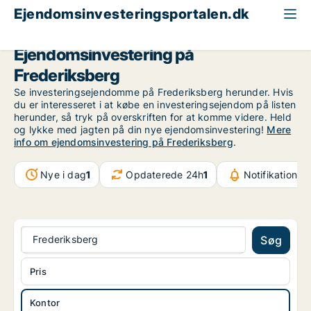
Ejendomsinvesteringsportalen.dk
Kontorejendom til salg
København
Frederiksberg
Ejendomsinvestering på
Frederiksberg
Se investeringsejendomme på Frederiksberg herunder. Hvis
du er interesseret i at købe en investeringsejendom på listen
herunder, så tryk på overskriften for at komme videre. Held
og lykke med jagten på din nye ejendomsinvestering!
Mere
info om ejendomsinvestering på Frederiksberg
.
Nye i dag
1
Opdaterede 24h
1
Notifikationer
Frederiksberg
Søg
Pris
Kontor