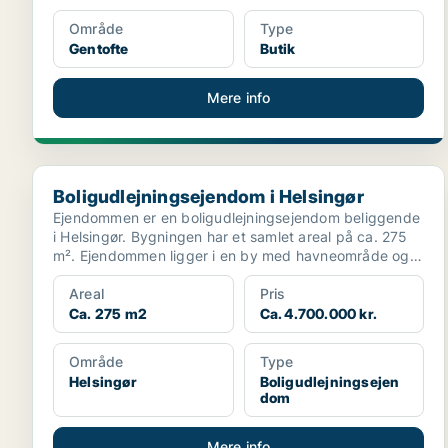
Område
Type
Gentofte
Butik
Mere info
Boligudlejningsejendom i Helsingør
Boligudlejningsejendom i Helsingør
Ejendommen er en boligudlejningsejendom beliggende
i Helsingør. Bygningen har et samlet areal på ca. 275
m². Ejendommen ligger i en by med havneområde og
tæt...
Areal
Pris
Ca. 275 m2
Ca. 4.700.000 kr.
Område
Type
Helsingør
Boligudlejningsejen
dom
Mere info