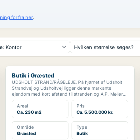
ning forfra her
.
e:
Kontor
Hvilken størrelse søges?
Butik i Græsted
Butik i Græsted
UDSHOLT STRAND/RÅGELEJE. På hjørnet af Udsholt
Strandvej og Udsholtvej ligger denne markante
ejendom med kort afstand til stranden og A.P. Møller
Grundens f...
Areal
Pris
Ca. 230 m2
Ca. 5.500.000 kr.
Område
Type
Græsted
Butik