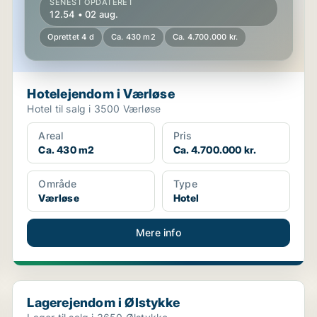
SENEST OPDATERET
12.54 • 02 aug.
Oprettet 4 d
Ca. 430 m2
Ca. 4.700.000 kr.
Hotelejendom i Værløse
Hotel til salg i 3500 Værløse
Areal
Pris
Ca. 430 m2
Ca. 4.700.000 kr.
Område
Type
Værløse
Hotel
Mere info
Lagerejendom i Ølstykke
Lagerejendom i Ølstykke