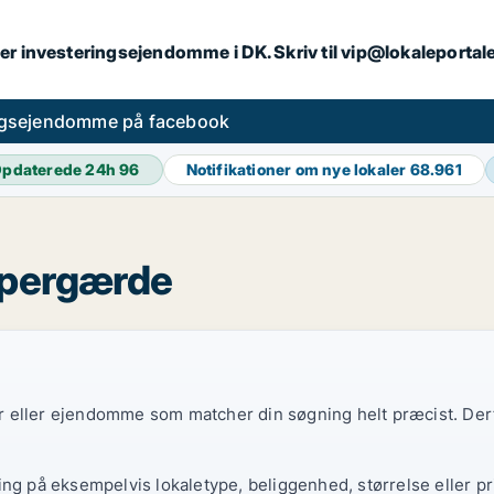
er investeringsejendomme i DK. Skriv til vip@lokaleportal
ngsejendomme på facebook
pdaterede 24h
96
Notifikationer om nye lokaler
68.961
spergærde
ler eller ejendomme som matcher din søgning helt præcist. Derf
ing på eksempelvis lokaletype, beliggenhed, størrelse eller pr