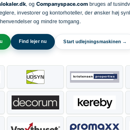
lokaler.dk
Companyspace.com
, og
bruges af tusindvi
ere, investorer og kontorhoteller, der ønsker høj synl
henvendelser og mindre tomgang.
nu
Find lejer nu
Start udlejningsmaskinen →