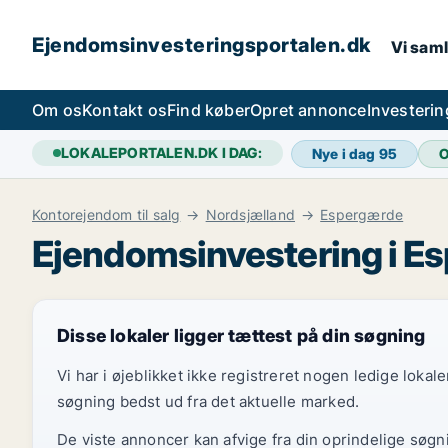
Ejendomsinvesteringsportalen.dk
Vi saml
Om os
Kontakt os
Find køber
Opret annonce
Investeri
LOKALEPORTALEN.DK I DAG:
Nye i dag
95
O
Kontorejendom til salg
Nordsjælland
Espergærde
Ejendomsinvestering i E
Disse lokaler ligger tættest på din søgning
Vi har i øjeblikket ikke registreret nogen ledige loka
søgning bedst ud fra det aktuelle marked.
De viste annoncer kan afvige fra din oprindelige søgn