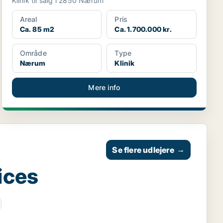
Klinik til salg i 2850 Nærum
Areal
Pris
Ca. 85 m2
Ca. 1.700.000 kr.
Område
Type
Nærum
Klinik
Mere info
Se flere udlejere
→
ices