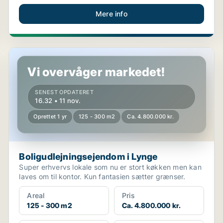
Mere info
Boligudlejningsejendom i Lynge
Vi overvåger markedet!
SENEST OPDATERET
16.32 • 11 nov.
Oprettet 1 yr
125 - 300 m2
Ca. 4.800.000 kr.
Boligudlejningsejendom i Lynge
Super erhvervs lokale som nu er stort køkken men kan
laves om til kontor. Kun fantasien sætter grænser.
Areal
Pris
125 - 300 m2
Ca. 4.800.000 kr.