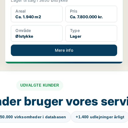
Lager til salg i 3650 Ølstykke
Areal
Pris
Ca. 1.940 m2
Ca. 7.800.000 kr.
Område
Type
Ølstykke
Lager
Mere info
UDVALGTE KUNDER
der bruger vores serv
50.000 virksomheder i databasen
+1.400 udlejninger årligt