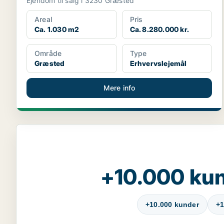
Ejendom til salg i 3230 Græsted
Areal
Pris
Ca. 1.030 m2
Ca. 8.280.000 kr.
Område
Type
Græsted
Erhvervslejemål
Mere info
+10.000 kun
+10.000 kunder
+1