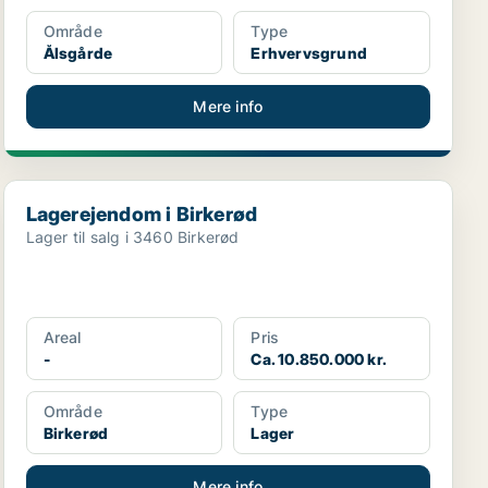
Område
Type
Ålsgårde
Erhvervsgrund
Mere info
Lagerejendom i Birkerød
Lagerejendom i Birkerød
Lager til salg i 3460 Birkerød
Areal
Pris
-
Ca. 10.850.000 kr.
Område
Type
Birkerød
Lager
Mere info