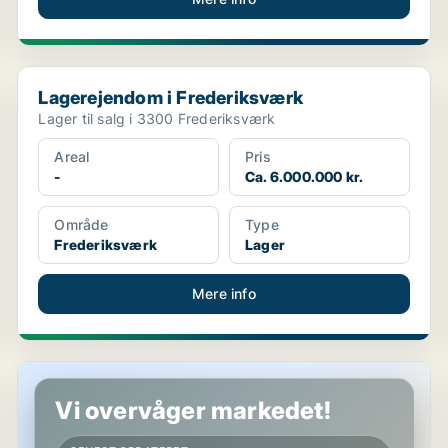
Lagerejendom i Frederiksværk
Lagerejendom i Frederiksværk
Lager til salg i 3300 Frederiksværk
Areal
Pris
-
Ca. 6.000.000 kr.
Område
Type
Frederiksværk
Lager
Mere info
Hotelejendom i Værløse
Vi overvåger markedet!