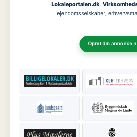
Lokaleportalen.dk
Virksomheds
,
ejendomsselskaber, erhvervsmægl
Opret din annonce 