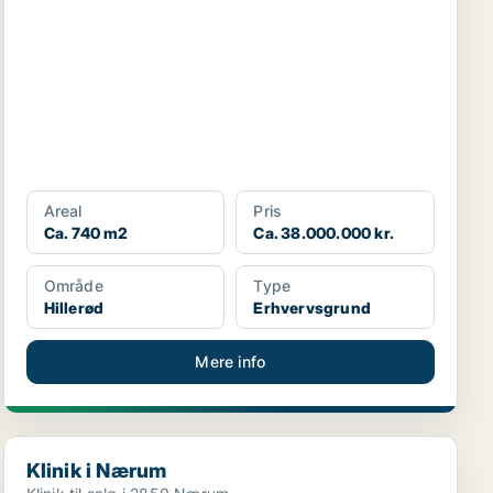
Areal
Pris
Ca. 740 m2
Ca. 38.000.000 kr.
Område
Type
Hillerød
Erhvervsgrund
Mere info
Klinik i Nærum
Klinik i Nærum