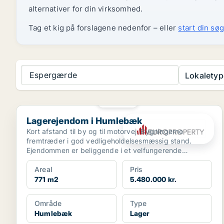
alternativer for din virksomhed.
Tag et kig på forslagene nedenfor – eller
start din søg
Espergærde
Lokaletyp
PLATIN
Lagerejendom i Humlebæk
Lagerejendom i Humlebæk
Kort afstand til by og til motorvej. Bygningerne
fremtræder i god vedligeholdelsesmæssig stand.
Ejendommen er beliggende i et velfungerende
erhvervsområde.
Areal
Pris
771 m2
5.480.000 kr.
Område
Type
Humlebæk
Lager