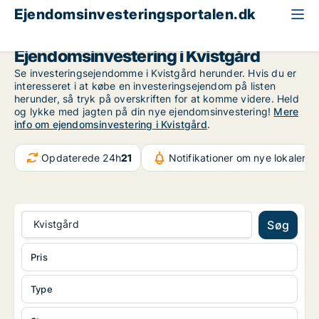
Ejendomsinvesteringsportalen.dk
Nordsjælland
Kvistgård
Ejendomsinvestering i Kvistgård
Se investeringsejendomme i Kvistgård herunder. Hvis du er
interesseret i at købe en investeringsejendom på listen
herunder, så tryk på overskriften for at komme videre. Held
og lykke med jagten på din nye ejendomsinvestering!
Mere
info om ejendomsinvestering i Kvistgård
.
Opdaterede 24h
21
Notifikationer om nye lokaler
37
Kvistgård
Søg
Pris
Type